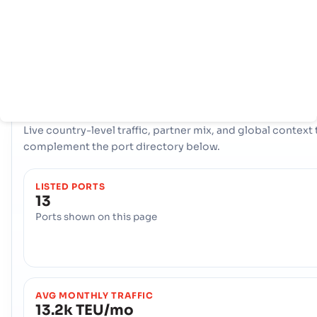
โครงสร้างพื้นฐานทางทะเลที่ทรงพลังฮับกุญแจเช่น ALOTAU, BUKA
ISLAND, KAVIENG มีบทบาทในการจัดการการค้าจำนวนมาก นำเสน
เลือกโลจิสติกส์ที่หลากหลาย และสร้างความยืดหยุ่นในการเชื่อมต่อกับช
ทางการขนส่งระหว่างประเทศทั่วโลก
COUNTRY SNAPSHOT
Papua New Guinea
port and trade overvie
Live country-level traffic, partner mix, and global context 
complement the port directory below.
LISTED PORTS
13
Ports shown on this page
AVG MONTHLY TRAFFIC
13.2k TEU/mo