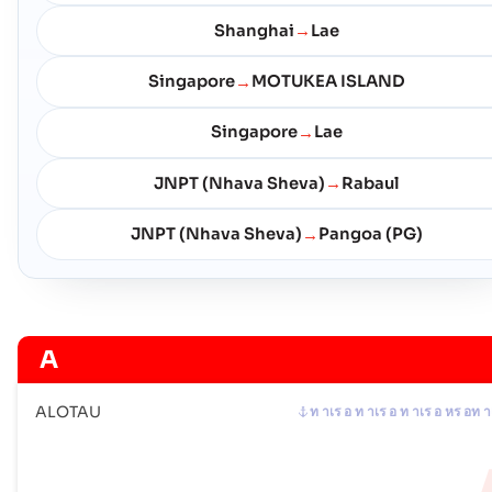
Shanghai
Lae
→
Singapore
MOTUKEA ISLAND
→
Singapore
Lae
→
JNPT (Nhava Sheva)
Rabaul
→
JNPT (Nhava Sheva)
Pangoa (PG)
→
A
ALOTAU
ท าเร อ ท าเร อ ท าเร อ หร อท า