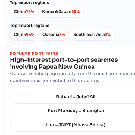
Top export regions
China
Korea & Japan
75%
25%
Top import regions
China
Oceania
South east Asia
94%
3%
2%
POPULAR PORT PAIRS
High-interest port-to-port searches
involving
Papua New Guinea
Open a live rates page directly from the most common po
combinations connected to this country.
Rabaul
Jebel Ali
→
Port Moresby
Shanghai
→
Lae
JNPT (Nhava Sheva)
→