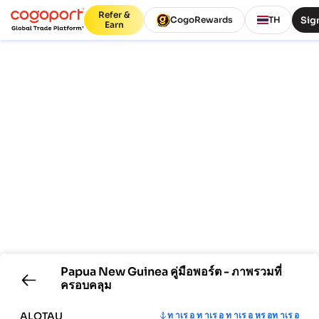
Refer &
Sign
CogoRewards
TH
Earn
Papua New Guinea
คู่มือพอร์ต - ภาพรวมที่
ครอบคลุม
ALOTAU
ท าเร อ ท าเร อ ท าเร อ หร อท าเร อ