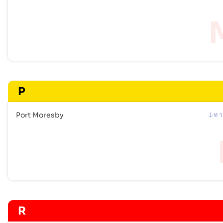
P
Port Moresby
ท า
R