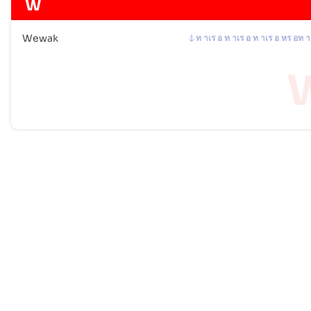
W
Wewak
ท าเร อ ท าเร อ ท าเร อ หร อท า
Frequently Asked Questions
How many ports are listed for Papua New Guinea?
Which country pairs linked to Papua New Guinea
are currently most active?