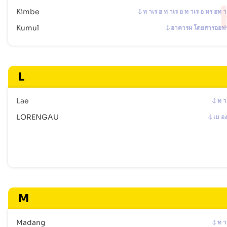
Kimbe
ท าเร อ ท าเร อ ท าเร อ หร อท า
Kumul
อาคารผ โดยสารออฟ
L
Lae
ท า
LORENGAU
เม อ
M
Madang
ท า