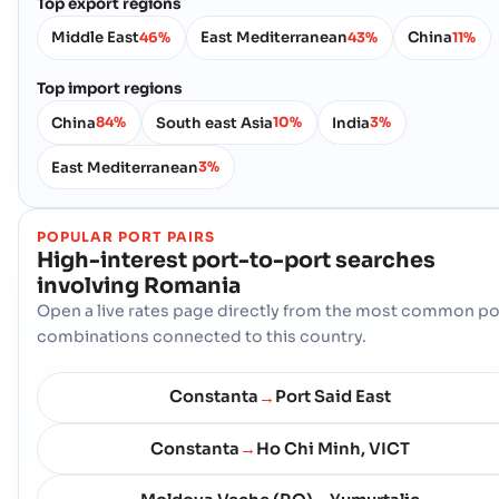
Top export regions
Middle East
East Mediterranean
China
46%
43%
11%
Top import regions
China
South east Asia
India
84%
10%
3%
East Mediterranean
3%
POPULAR PORT PAIRS
High-interest port-to-port searches
involving
Romania
Open a live rates page directly from the most common po
combinations connected to this country.
Constanta
Port Said East
→
Constanta
Ho Chi Minh, VICT
→