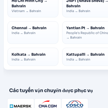
Ho Chi Minh City
→
JNPT (Nhava Sheva)
Bahrain
Bahrain
Vietnam
→
Bahrain
India
→
Bahrain
Chennai
→
Bahrain
Yantian Pt
→
Bahrain
India
→
Bahrain
People's Republic of Chin
→
Bahrain
Kolkata
→
Bahrain
Kattupalli
→
Bahrain
India
→
Bahrain
India
→
Bahrain
Các tuyến vận chuyển được phục vụ