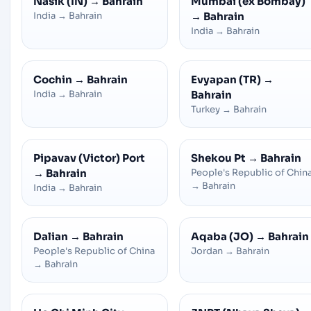
Nasik (IN)
→
Bahrain
Mumbai (ex Bombay)
India
→
Bahrain
→
Bahrain
India
→
Bahrain
Cochin
→
Bahrain
Evyapan (TR)
→
India
→
Bahrain
Bahrain
Turkey
→
Bahrain
Pipavav (Victor) Port
Shekou Pt
→
Bahrain
→
Bahrain
People's Republic of Chin
→
Bahrain
India
→
Bahrain
Dalian
→
Bahrain
Aqaba (JO)
→
Bahrain
People's Republic of China
Jordan
→
Bahrain
→
Bahrain