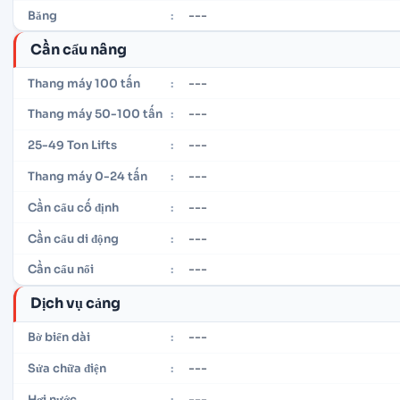
---
Băng
:
Cần cẩu nâng
---
Thang máy 100 tấn
:
---
Thang máy 50-100 tấn
:
---
25-49 Ton Lifts
:
---
Thang máy 0-24 tấn
:
---
Cần cẩu cố định
:
---
Cần cẩu di động
:
---
Cần cẩu nổi
:
Dịch vụ cảng
---
Bờ biển dài
:
---
Sửa chữa điện
:
---
Hơi nước
: