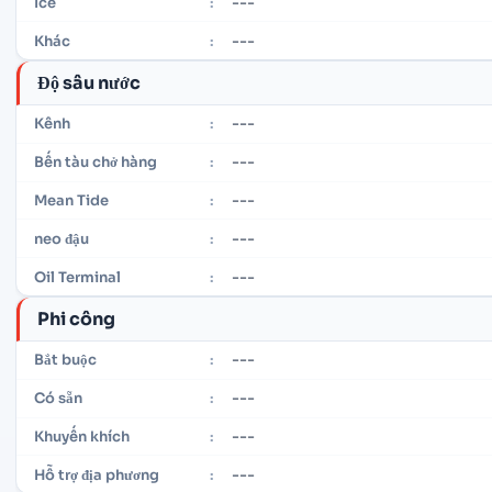
---
Ice
:
---
Khác
:
Độ sâu nước
---
Kênh
:
---
Bến tàu chở hàng
:
---
Mean Tide
:
---
neo đậu
:
---
Oil Terminal
:
Phi công
---
Bắt buộc
:
---
Có sẵn
:
---
Khuyến khích
:
---
Hỗ trợ địa phương
: