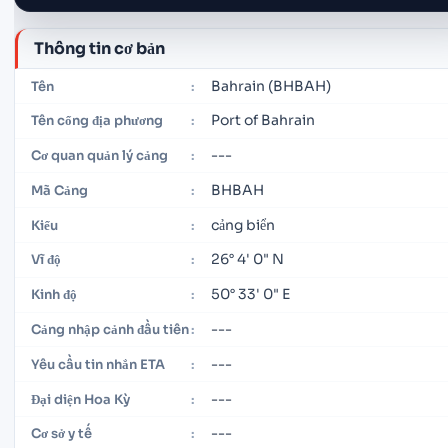
Thông tin cơ bản
Bahrain (BHBAH)
Tên
:
Port of Bahrain
Tên cổng địa phương
:
---
Cơ quan quản lý cảng
:
BHBAH
Mã Cảng
:
cảng biển
Kiểu
:
26° 4' 0" N
Vĩ độ
:
50° 33' 0" E
Kinh độ
:
---
Cảng nhập cảnh đầu tiên
:
---
Yêu cầu tin nhắn ETA
:
---
Đại diện Hoa Kỳ
:
---
Cơ sở y tế
: