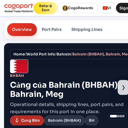
Refer &
Sign
CogoRewards
VI
Earn
Overview
Port Pairs
Shipping Lines
Home
/
World Port Info
/
Bahrain
/
Bahrain (BHBAH), Bahrain, M
BHBAH
Cảng của
Bahrain (BHBAH),
›
Bahrain, Meg
Operational details, shipping lines, port pairs,
and
requirements for this port in one place.
Cảng Biển
Bahrain (BHBAH)
BH