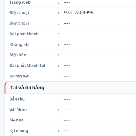
---
Trang web
:
973 17359999
Điện thoại
:
---
Điện thoại
:
---
Đài phát thanh
:
---
Không khí
:
---
Điện báo
:
---
Đài phát thanh Tel
:
---
Đường sắt
:
Tải và dỡ hàng
---
Bến tàu
:
---
Với Moor
:
---
Mỏ neo
:
---
đại dương
: