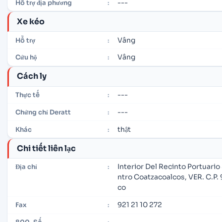
---
Hỗ trợ địa phương
:
Xe kéo
Vâng
Hỗ trợ
:
Vâng
Cứu hộ
:
Cách ly
---
Thực tế
:
---
Chứng chỉ Deratt
:
thật
Khác
:
Chi tiết liên lạc
Interior Del Recinto Portuario
Địa chỉ
:
ntro Coatzacoalcos, VER. C.P
co
921 21 10 272
Fax
:
---