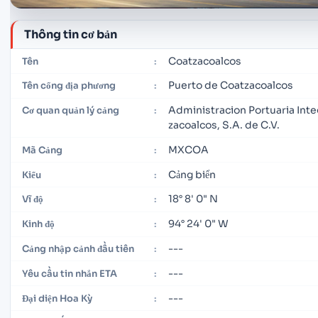
Thông tin cơ bản
Coatzacoalcos
Tên
:
Puerto de Coatzacoalcos
Tên cổng địa phương
:
Administracion Portuaria Inte
Cơ quan quản lý cảng
:
zacoalcos, S.A. de C.V.
MXCOA
Mã Cảng
:
Cảng biển
Kiểu
:
18° 8' 0" N
Vĩ độ
:
94° 24' 0" W
Kinh độ
:
---
Cảng nhập cảnh đầu tiên
:
---
Yêu cầu tin nhắn ETA
:
---
Đại diện Hoa Kỳ
: