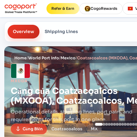
Refer & Earn
CogoRewards
Overview
Shipping Lines
Home
/
World Port Info
/
Mexico
/
Coatzacoalcos (MXCOA), Coa
MXCOA
Cảng của
Coatzacoalcos
(MXCOA), Coatzacoalcos, M
Operational details, shipping lines, port pairs,
and
requirements for this port in one place.
Cảng Biển
Coatzacoalcos
MX