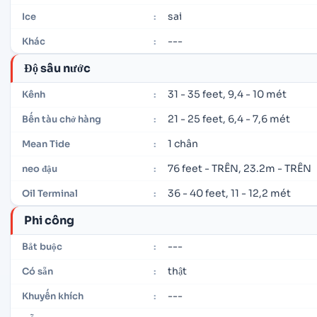
sai
Ice
:
---
Khác
:
Độ sâu nước
31 - 35 feet, 9,4 - 10 mét
Kênh
:
21 - 25 feet, 6,4 - 7,6 mét
Bến tàu chở hàng
:
1 chân
Mean Tide
:
76 feet - TRÊN, 23.2m - TRÊN
neo đậu
:
36 - 40 feet, 11 - 12,2 mét
Oil Terminal
:
Phi công
---
Bắt buộc
:
thật
Có sẵn
:
---
Khuyến khích
: