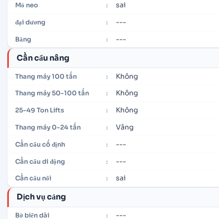
sai
Mỏ neo
:
---
đại dương
:
---
Băng
:
Cần cẩu nâng
Không
Thang máy 100 tấn
:
Không
Thang máy 50-100 tấn
:
Không
25-49 Ton Lifts
:
Vâng
Thang máy 0-24 tấn
:
---
Cần cẩu cố định
:
---
Cần cẩu di động
:
sai
Cần cẩu nổi
:
Dịch vụ cảng
---
Bờ biển dài
: