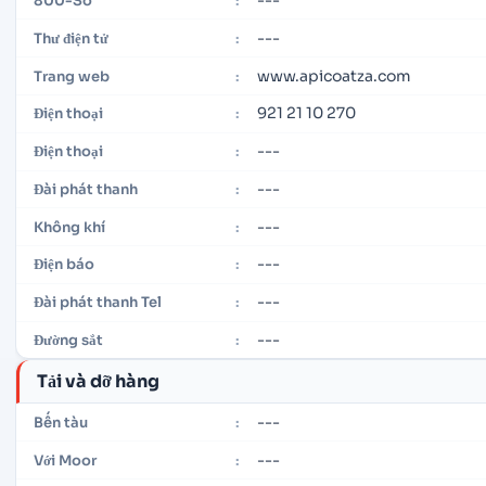
800-Số
:
---
Thư điện tử
:
www.apicoatza.com
Trang web
:
921 21 10 270
Điện thoại
:
---
Điện thoại
:
---
Đài phát thanh
:
---
Không khí
:
---
Điện báo
:
---
Đài phát thanh Tel
:
---
Đường sắt
:
Tải và dỡ hàng
---
Bến tàu
:
---
Với Moor
: