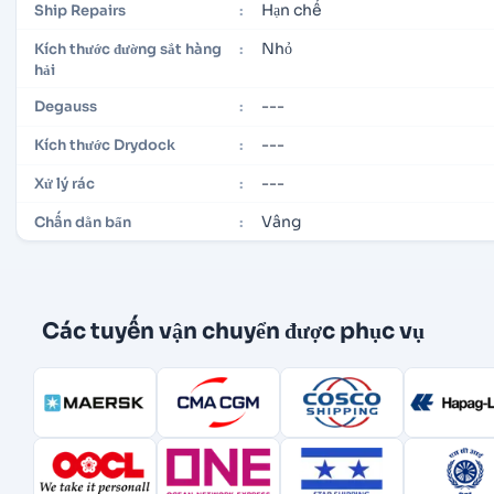
Hạn chế
Ship Repairs
:
Nhỏ
Kích thước đường sắt hàng
:
hải
---
Degauss
:
---
Kích thước Drydock
:
---
Xử lý rác
:
Vâng
Chấn dằn bẩn
:
Các tuyến vận chuyển được phục vụ