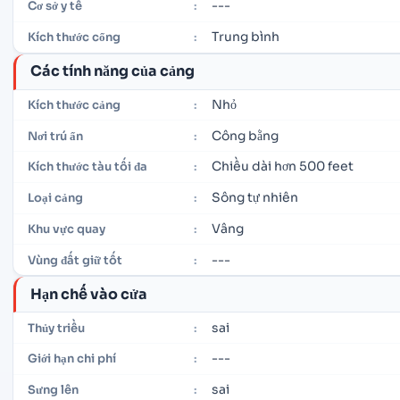
---
Cơ sở y tế
:
Trung bình
Kích thước cổng
:
Các tính năng của cảng
Nhỏ
Kích thước cảng
:
Công bằng
Nơi trú ẩn
:
Chiều dài hơn 500 feet
Kích thước tàu tối đa
:
Sông tự nhiên
Loại cảng
:
Vâng
Khu vực quay
:
---
Vùng đất giữ tốt
:
Hạn chế vào cửa
sai
Thủy triều
:
---
Giới hạn chi phí
:
sai
Sưng lên
: