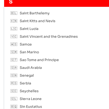
S
🇧🇱
Saint Barthelemy
🇰🇳
Saint Kitts and Nevis
🇱🇨
Saint Lucia
🇻🇨
Saint Vincent and the Grenadines
🇼🇸
Samoa
🇸🇲
San Marino
🇸🇹
Sao Tome and Principe
🇸🇦
Saudi Arabia
🇸🇳
Senegal
🇷🇸
Serbia
🇸🇨
Seychelles
🇸🇱
Sierra Leone
🇧🇶
Sin Eustatius