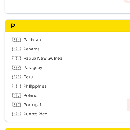
P
🇵🇰
Pakistan
🇵🇦
Panama
🇵🇬
Papua New Guinea
🇵🇾
Paraguay
🇵🇪
Peru
🇵🇭
Philippines
🇵🇱
Poland
🇵🇹
Portugal
🇵🇷
Puerto Rico