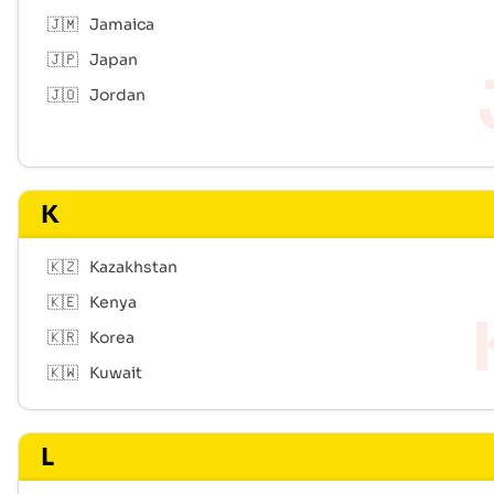
🇯🇲
Jamaica
🇯🇵
Japan
🇯🇴
Jordan
K
🇰🇿
Kazakhstan
🇰🇪
Kenya
🇰🇷
Korea
🇰🇼
Kuwait
L