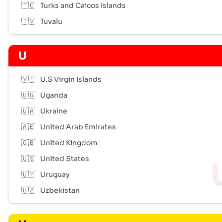
🇹🇨
Turks and Caicos Islands
🇹🇻
Tuvalu
U
🇻🇮
U.S Virgin Islands
🇺🇬
Uganda
🇺🇦
Ukraine
🇦🇪
United Arab Emirates
🇬🇧
United Kingdom
🇺🇸
United States
🇺🇾
Uruguay
🇺🇿
Uzbekistan