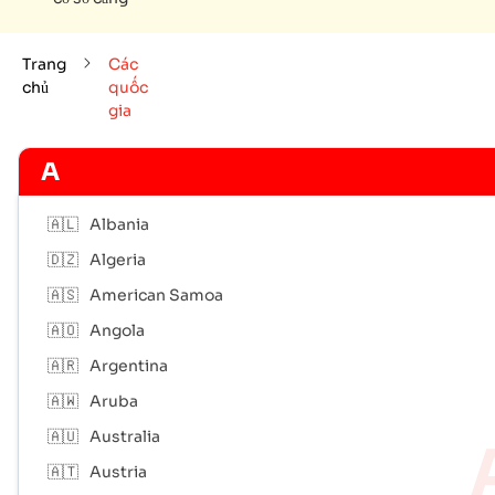
Trang
Các
chủ
quốc
gia
A
🇦🇱
Albania
🇩🇿
Algeria
🇦🇸
American Samoa
🇦🇴
Angola
🇦🇷
Argentina
🇦🇼
Aruba
🇦🇺
Australia
🇦🇹
Austria