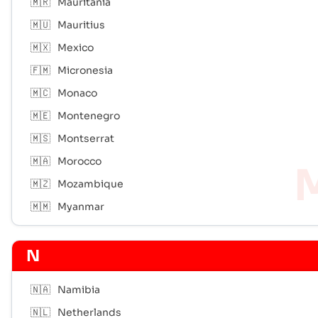
🇲🇷
Mauritania
🇲🇺
Mauritius
🇲🇽
Mexico
🇫🇲
Micronesia
🇲🇨
Monaco
🇲🇪
Montenegro
🇲🇸
Montserrat
🇲🇦
Morocco
🇲🇿
Mozambique
🇲🇲
Myanmar
N
🇳🇦
Namibia
🇳🇱
Netherlands