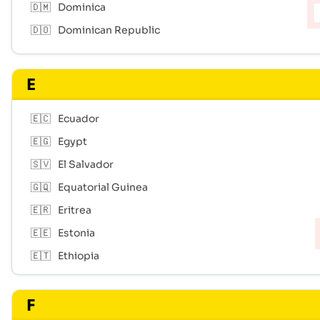
🇩🇲
Dominica
🇩🇴
Dominican Republic
E
🇪🇨
Ecuador
🇪🇬
Egypt
🇸🇻
El Salvador
🇬🇶
Equatorial Guinea
🇪🇷
Eritrea
🇪🇪
Estonia
🇪🇹
Ethiopia
F