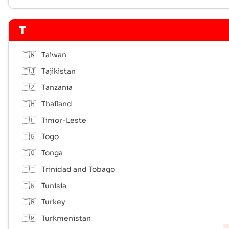
T
🇹🇼
Taiwan
🇹🇯
Tajikistan
🇹🇿
Tanzania
🇹🇭
Thailand
🇹🇱
Timor-Leste
🇹🇬
Togo
🇹🇴
Tonga
🇹🇹
Trinidad and Tobago
🇹🇳
Tunisia
🇹🇷
Turkey
🇹🇲
Turkmenistan