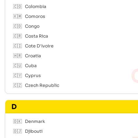
🇨🇴
Colombia
🇰🇲
Comoros
🇨🇩
Congo
🇨🇷
Costa Rica
🇨🇮
Cote D'Ivoire
🇭🇷
Croatia
🇨🇺
Cuba
🇨🇾
Cyprus
🇨🇿
Czech Republic
D
🇩🇰
Denmark
🇩🇯
Djibouti