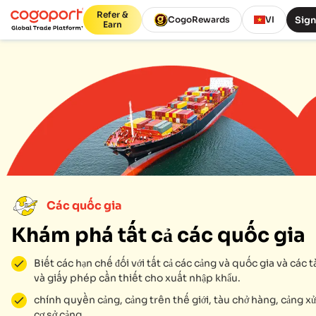
Refer &
Sign
CogoRewards
VI
Earn
Các quốc gia
Khám phá tất cả các quốc gia
Biết các hạn chế đối với tất cả các cảng và quốc gia và các tà
và giấy phép cần thiết cho xuất nhập khẩu.
chính quyền cảng, cảng trên thế giới, tàu chở hàng, cảng xử 
cơ sở cảng