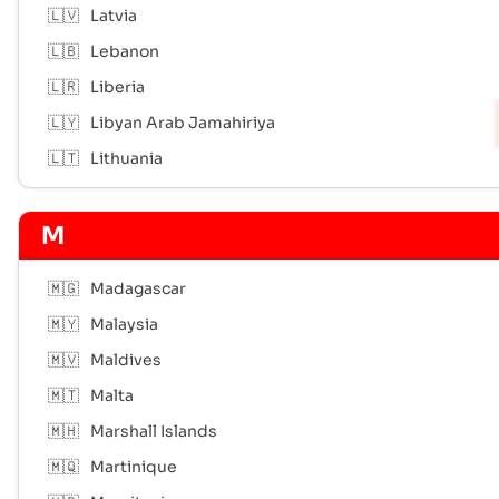
🇱🇻
Latvia
🇱🇧
Lebanon
🇱🇷
Liberia
🇱🇾
Libyan Arab Jamahiriya
🇱🇹
Lithuania
M
🇲🇬
Madagascar
🇲🇾
Malaysia
🇲🇻
Maldives
🇲🇹
Malta
🇲🇭
Marshall Islands
🇲🇶
Martinique