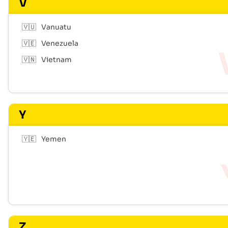
V
🇻🇺
Vanuatu
🇻🇪
Venezuela
🇻🇳
Vietnam
Y
🇾🇪
Yemen
Z