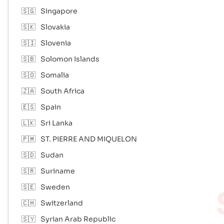
🇸🇬
Singapore
🇸🇰
Slovakia
🇸🇮
Slovenia
🇸🇧
Solomon Islands
🇸🇴
Somalia
🇿🇦
South Africa
🇪🇸
Spain
🇱🇰
Sri Lanka
🇵🇲
ST. PIERRE AND MIQUELON
🇸🇩
Sudan
🇸🇷
Suriname
🇸🇪
Sweden
🇨🇭
Switzerland
🇸🇾
Syrian Arab Republic