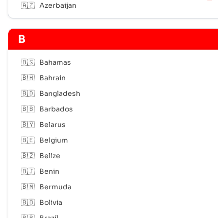
🇦🇿
Azerbaijan
B
🇧🇸
Bahamas
🇧🇭
Bahrain
🇧🇩
Bangladesh
🇧🇧
Barbados
🇧🇾
Belarus
🇧🇪
Belgium
🇧🇿
Belize
🇧🇯
Benin
🇧🇲
Bermuda
🇧🇴
Bolivia