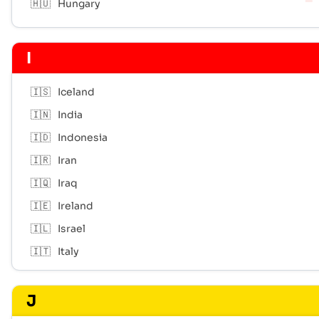
🇭🇺
Hungary
I
🇮🇸
Iceland
🇮🇳
India
🇮🇩
Indonesia
🇮🇷
Iran
🇮🇶
Iraq
🇮🇪
Ireland
🇮🇱
Israel
🇮🇹
Italy
J