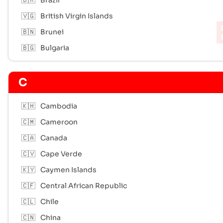
🇧🇷
Brazil
🇻🇬
British Virgin Islands
🇧🇳
Brunei
🇧🇬
Bulgaria
C
🇰🇭
Cambodia
🇨🇲
Cameroon
🇨🇦
Canada
🇨🇻
Cape Verde
🇰🇾
Caymen Islands
🇨🇫
Central African Republic
🇨🇱
Chile
🇨🇳
China