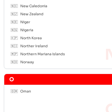
🇳🇨
New Caledonia
🇳🇿
New Zealand
🇳🇪
Niger
🇳🇬
Nigeria
🇰🇵
North Korea
🇳🇮
Norther Ireland
🇲🇵
Northern Mariana Islands
🇳🇴
Norway
O
🇴🇲
Oman