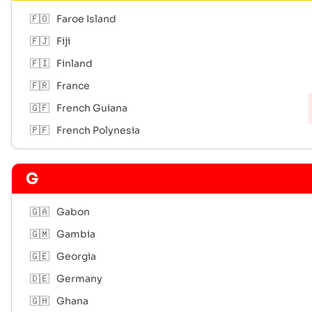
🇫🇴
Faroe Island
🇫🇯
Fiji
🇫🇮
Finland
🇫🇷
France
🇬🇫
French Guiana
🇵🇫
French Polynesia
G
🇬🇦
Gabon
🇬🇲
Gambia
🇬🇪
Georgia
🇩🇪
Germany
🇬🇭
Ghana