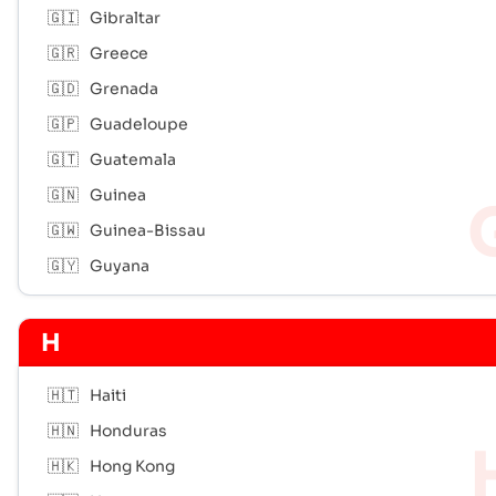
🇬🇮
Gibraltar
🇬🇷
Greece
🇬🇩
Grenada
🇬🇵
Guadeloupe
🇬🇹
Guatemala
🇬🇳
Guinea
🇬🇼
Guinea-Bissau
🇬🇾
Guyana
H
🇭🇹
Haiti
🇭🇳
Honduras
🇭🇰
Hong Kong