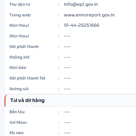
info@epl.gov.in
Thư điện tử
:
www.ennoreport.gov.in
Trang web
:
91-44-25251666
Điện thoại
:
---
Điện thoại
:
---
Đài phát thanh
:
---
Không khí
:
---
Điện báo
:
---
Đài phát thanh Tel
:
---
Đường sắt
:
Tải và dỡ hàng
---
Bến tàu
:
---
Với Moor
:
---
Mỏ neo
: