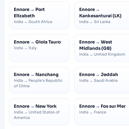
Ennore
→
Port
Ennore
→
Elizabeth
Kankesanturai (LK)
India
→
South Africa
India
→
Sri Lanka
Ennore
→
Gioia Tauro
Ennore
→
West
India
→
Italy
Midlands (GB)
India
→
United Kingdom
Ennore
→
Nanchang
Ennore
→
Jeddah
India
→
People's Republic
India
→
Saudi Arabia
of China
Ennore
→
New York
Ennore
→
Fos sur Mer
India
→
United States of
India
→
France
America