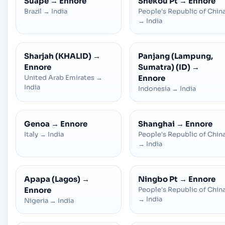
Suape
→
Ennore
Shekou Pt
→
Ennore
Brazil
→
India
People's Republic of Chin
→
India
Sharjah (KHALID)
→
Panjang (Lampung,
Ennore
Sumatra) (ID)
→
United Arab Emirates
→
Ennore
India
Indonesia
→
India
Genoa
→
Ennore
Shanghai
→
Ennore
Italy
→
India
People's Republic of Chin
→
India
Apapa (Lagos)
→
Ningbo Pt
→
Ennore
Ennore
People's Republic of Chin
→
India
Nigeria
→
India