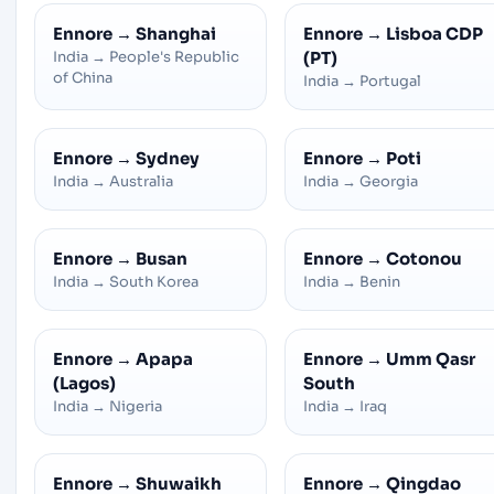
Ennore
→
Shanghai
Ennore
→
Lisboa CDP
India
→
People's Republic
(PT)
of China
India
→
Portugal
Ennore
→
Sydney
Ennore
→
Poti
India
→
Australia
India
→
Georgia
Ennore
→
Busan
Ennore
→
Cotonou
India
→
South Korea
India
→
Benin
Ennore
→
Apapa
Ennore
→
Umm Qasr
(Lagos)
South
India
→
Nigeria
India
→
Iraq
Ennore
→
Shuwaikh
Ennore
→
Qingdao