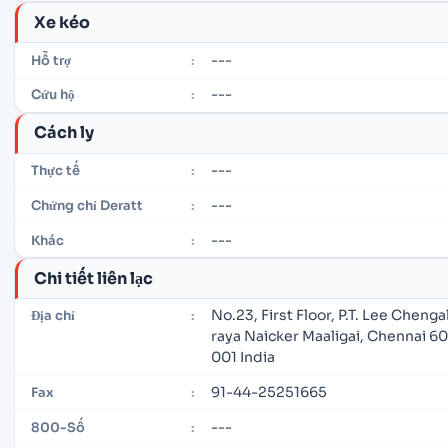
Xe kéo
---
Hỗ trợ
:
---
Cứu hộ
:
Cách ly
---
Thực tế
:
---
Chứng chỉ Deratt
:
---
Khác
:
Chi tiết liên lạc
No.23, First Floor, P.T. Lee Chenga
Địa chỉ
:
raya Naicker Maaligai, Chennai 6
001 India
91-44-25251665
Fax
:
---
800-Số
: