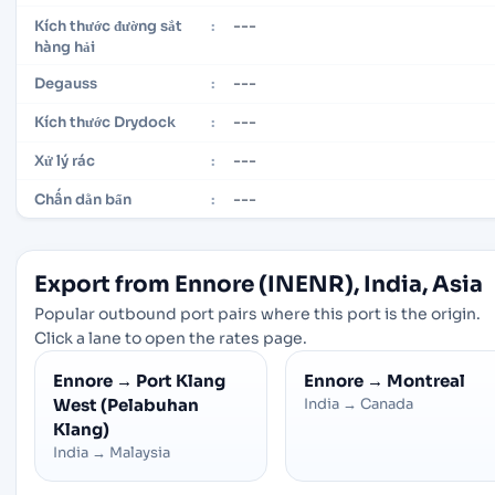
---
Kích thước đường sắt
:
hàng hải
---
Degauss
:
---
Kích thước Drydock
:
---
Xử lý rác
:
---
Chấn dằn bẩn
:
Export from Ennore (INENR), India, Asia
Popular outbound port pairs where this port is the origin.
Click a lane to open the rates page.
Ennore
→
Port Klang
Ennore
→
Montreal
West (Pelabuhan
India
→
Canada
Klang)
India
→
Malaysia