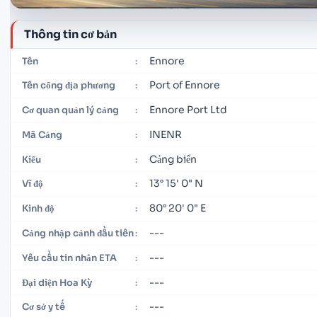
Thông tin cơ bản
Ennore
Tên
:
Port of Ennore
Tên cổng địa phương
:
Ennore Port Ltd
Cơ quan quản lý cảng
:
INENR
Mã Cảng
:
Cảng biển
Kiểu
:
13° 15' 0" N
Vĩ độ
:
80° 20' 0" E
Kinh độ
:
---
Cảng nhập cảnh đầu tiên
:
---
Yêu cầu tin nhắn ETA
:
---
Đại diện Hoa Kỳ
:
---
Cơ sở y tế
: