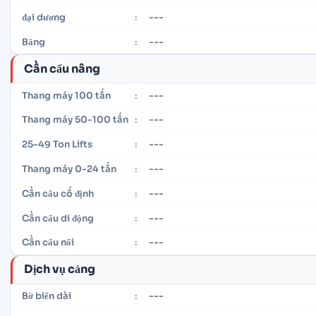
---
đại dương
:
---
Băng
:
Cần cẩu nâng
---
Thang máy 100 tấn
:
---
Thang máy 50-100 tấn
:
---
25-49 Ton Lifts
:
---
Thang máy 0-24 tấn
:
---
Cần cẩu cố định
:
---
Cần cẩu di động
:
---
Cần cẩu nổi
:
Dịch vụ cảng
---
Bờ biển dài
: