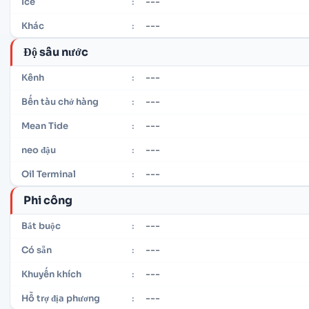
---
Ice
:
---
Khác
:
Độ sâu nước
---
Kênh
:
---
Bến tàu chở hàng
:
---
Mean Tide
:
---
neo đậu
:
---
Oil Terminal
:
Phi công
---
Bắt buộc
:
---
Có sẵn
:
---
Khuyến khích
:
---
Hỗ trợ địa phương
: