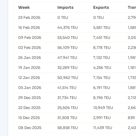
Week
Imports
Exports
Tra
23 Feb 2026
0 TEU
0 TEU
2,79
16 Feb 2026
44,376 TEU
5,581 TEU
1,58
09 Feb 2026
53,540 TEU
7,451 TEU
2,05
02 Feb 2026
56,109 TEU
8,178 TEU
2,23
26 Jan 2026
47,941 TEU
7,132 TEU
1,98
19 Jan 2026
32,289 TEU
4,256 TEU
1,18
12 Jan 2026
50,962 TEU
7,154 TEU
1,73
05 Jan 2026
41,514 TEU
6,191 TEU
1,88
29 Dec 2025
31,734 TEU
8,196 TEU
2,11
22 Dec 2025
25,506 TEU
13,949 TEU
2,66
15 Dec 2025
31,308 TEU
2,991 TEU
839
08 Dec 2025
58,858 TEU
11,439 TEU
2,4