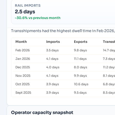
RAIL IMPORTS
2.5 days
-30.6% vs previous month
Transshipments had the highest dwell time in Feb 2026,
Month
Imports
Exports
Transs
Feb 2026
3.5 days
9.8 days
14.7 da
Jan 2026
4.1 days
11.1 days
7.3 day
Dec 2025
4.0 days
8.0 days
11.2 day
Nov 2025
4.1 days
9.9 days
8.1 days
Oct 2025
3.9 days
10.6 days
6.8 day
Sept 2025
3.9 days
9.5 days
8.5 day
Operator capacity snapshot