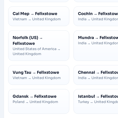
Cai Mep
→
Felixstowe
Cochin
→
Felixsto
Vietnam
→
United Kingdom
India
→
United Kingd
Norfolk (US)
→
Mundra
→
Felixsto
Felixstowe
India
→
United Kingd
United States of America
→
United Kingdom
Vung Tau
→
Felixstowe
Chennai
→
Felixst
Vietnam
→
United Kingdom
India
→
United Kingd
Gdansk
→
Felixstowe
Istanbul
→
Felixst
Poland
→
United Kingdom
Turkey
→
United King