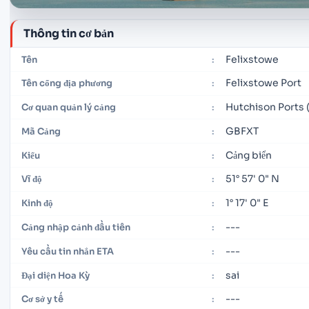
Thông tin cơ bản
Felixstowe
Tên
:
Felixstowe Port
Tên cổng địa phương
:
Hutchison Ports 
Cơ quan quản lý cảng
:
GBFXT
Mã Cảng
:
Cảng biển
Kiểu
:
51° 57' 0" N
Vĩ độ
:
1° 17' 0" E
Kinh độ
:
---
Cảng nhập cảnh đầu tiên
:
---
Yêu cầu tin nhắn ETA
:
sai
Đại diện Hoa Kỳ
:
---
Cơ sở y tế
: