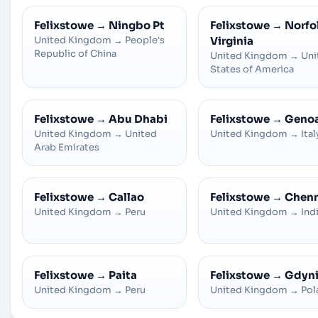
Felixstowe
→
Ningbo Pt
Felixstowe
→
Norfol
United Kingdom
→
People's
Virginia
Republic of China
United Kingdom
→
Uni
States of America
Felixstowe
→
Abu Dhabi
Felixstowe
→
Geno
United Kingdom
→
United
United Kingdom
→
Ital
Arab Emirates
Felixstowe
→
Callao
Felixstowe
→
Chenn
United Kingdom
→
Peru
United Kingdom
→
Ind
Felixstowe
→
Paita
Felixstowe
→
Gdyn
United Kingdom
→
Peru
United Kingdom
→
Pol