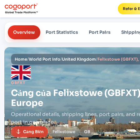
Refer & 
Overview
Port Statistics
Port Pairs
Shippin
Home
/
World Port Info
/
United Kingdom
/
Felixstowe (GBFXT),
GBFXT
Cảng của
Felixstowe (GBFXT)
Europe
Operational details, shipping lines, port pairs,
and r
port in one place.
Cảng Biển
Felixstowe
GB