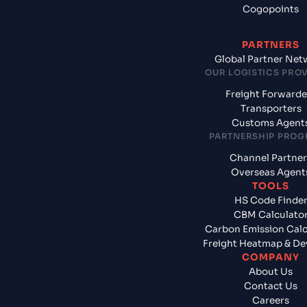
Cogopoints
PARTNERS
Global Partner Net
OUR LOGISTICS PRO
Freight Forwarde
Transporters
Customs Agent
PARTNERSHIP PRO
Channel Partner
Overseas Agent
TOOLS
HS Code Finde
CBM Calculato
Carbon Emission Calc
Freight Heatmap & De
COMPANY
About Us
Contact Us
Careers