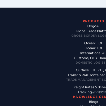
PRODUCTS
CogoAI
Global Trade Plat
CROSS BORDER LOGI
Ocean: FCL
Ocean: LCL
International Ai
Customs, CFS, Han
DOMESTIC LOGIST
Surface: FTL, PTL, 
Trailer & Rail Containe
TRADE MANAGEMENT S
Freight Rates & Sch
Tracking & Visibil
KNOWLEDGE CE
Blogs