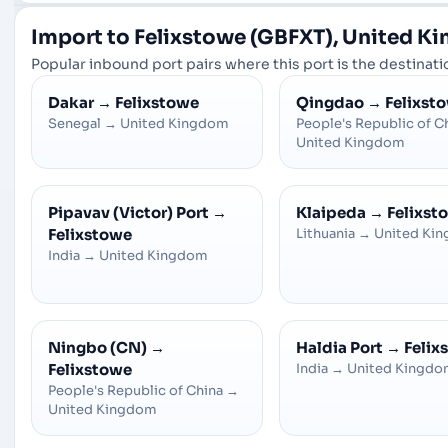
Import to Felixstowe (GBFXT), United K
Popular inbound port pairs where this port is the destinatio
Dakar
→
Felixstowe
Qingdao
→
Felixst
Senegal
→
United Kingdom
People's Republic of C
United Kingdom
Pipavav (Victor) Port
→
Klaipeda
→
Felixst
Felixstowe
Lithuania
→
United Ki
India
→
United Kingdom
Ningbo (CN)
→
Haldia Port
→
Felix
Felixstowe
India
→
United Kingd
People's Republic of China
→
United Kingdom