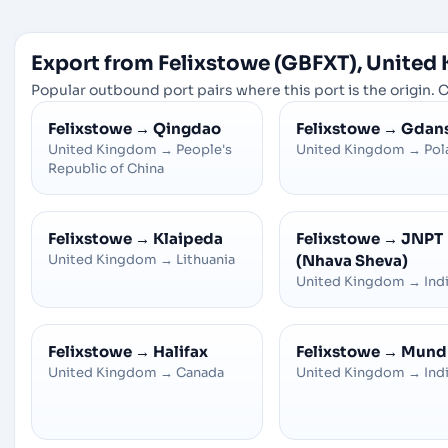
Export from Felixstowe (GBFXT), United
Popular outbound port pairs where this port is the origin. C
Felixstowe
→
Qingdao
Felixstowe
→
Gdan
United Kingdom
→
People's
United Kingdom
→
Pol
Republic of China
Felixstowe
→
Klaipeda
Felixstowe
→
JNPT
United Kingdom
→
Lithuania
(Nhava Sheva)
United Kingdom
→
Ind
Felixstowe
→
Halifax
Felixstowe
→
Mund
United Kingdom
→
Canada
United Kingdom
→
Ind