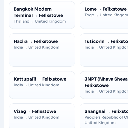
Bangkok Modern
Lome
→
Felixstowe
Terminal
→
Felixstowe
Togo
→
United Kingd
Thailand
→
United Kingdom
Hazira
→
Felixstowe
Tuticorin
→
Felixst
India
→
United Kingdom
India
→
United Kingd
Kattupalli
→
Felixstowe
JNPT (Nhava Sheva
India
→
United Kingdom
Felixstowe
India
→
United Kingd
Vizag
→
Felixstowe
Shanghai
→
Felixs
India
→
United Kingdom
People's Republic of C
United Kingdom