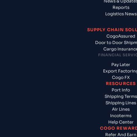
News & Update
Reports
Logistics News
SUPPLY CHAIN SOL
CogoAssured
Door to Door Ship
Cargo Insuranc
FINANCIAL SERVI
Pay Later
Export Factorin
Cogo FX
RESOURCES
Port Info
Shipping Terms
Shipping Lines
Air Lines
Incoterms
Help Center
COGO REWAR
Refer And Earn