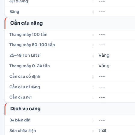
---
đại dương
:
---
Băng
:
Cần cẩu nâng
---
Thang máy 100 tấn
:
---
Thang máy 50-100 tấn
:
Vâng
25-49 Ton Lifts
:
Vâng
Thang máy 0-24 tấn
:
---
Cần cẩu cố định
:
---
Cần cẩu di động
:
---
Cần cẩu nổi
:
Dịch vụ cảng
---
Bờ biển dài
:
thật
Sửa chữa điện
: