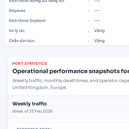
---
Kích thước đường sắt hàng hải
:
---
Degauss
:
---
Kích thước Drydock
:
Vâng
Xử lý rác
:
Vâng
Chấn dằn bẩn
:
PORT STATISTICS
Operational performance snapshots for 
Weekly traffic, monthly dwell times, and operator cap
United Kingdom, Europe.
Weekly traffic
Week of 23 Feb 2026