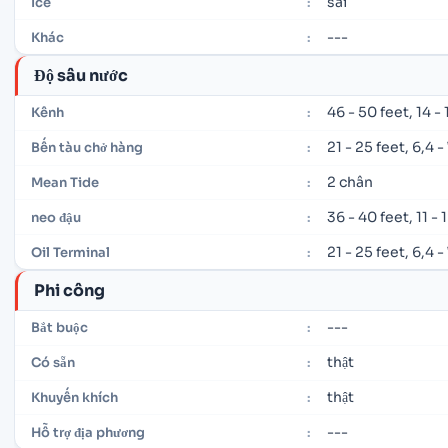
sai
Ice
:
---
Khác
:
Độ sâu nước
46 - 50 feet, 14 -
Kênh
:
21 - 25 feet, 6,4 
Bến tàu chở hàng
:
2 chân
Mean Tide
:
36 - 40 feet, 11 -
neo đậu
:
21 - 25 feet, 6,4 
Oil Terminal
:
Phi công
---
Bắt buộc
:
thật
Có sẵn
:
thật
Khuyến khích
:
---
Hỗ trợ địa phương
: