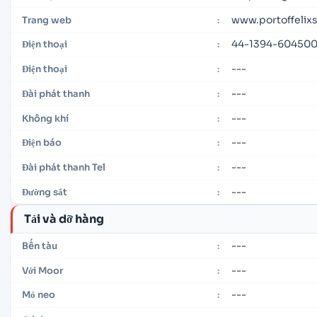
www.portoffelix
Trang web
:
44-1394-60450
Điện thoại
:
---
Điện thoại
:
---
Đài phát thanh
:
---
Không khí
:
---
Điện báo
:
---
Đài phát thanh Tel
:
---
Đường sắt
:
Tải và dỡ hàng
---
Bến tàu
:
---
Với Moor
:
---
Mỏ neo
: