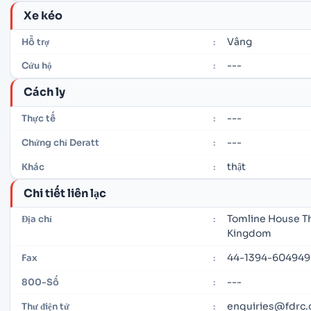
Xe kéo
Vâng
Hỗ trợ
:
---
Cứu hộ
:
Cách ly
---
Thực tế
:
---
Chứng chỉ Deratt
:
thật
Khác
:
Chi tiết liên lạc
Tomline House Th
Địa chỉ
:
Kingdom
44-1394-604949
Fax
:
---
800-Số
:
enquiries@fdrc.
Thư điện tử
: