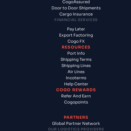
CogoAssured
Door to Door Shipments
Cargo Insurance
FINANCIAL SERVICES
Pay Later
Export Factoring
Cogo FX
RESOURCES
Port Info
Shipping Terms
Shipping Lines
Air Lines
Incoterms
Help Center
COGO REWARDS
Refer And Earn
Cogopoints
PARTNERS
Global Partner Network
OUR LOGISTICS PROVIDERS