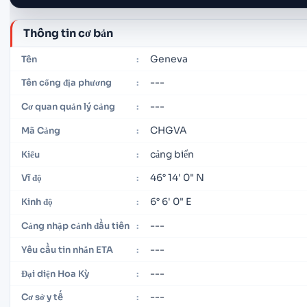
Thông tin cơ bản
Geneva
Tên
:
---
Tên cổng địa phương
:
---
Cơ quan quản lý cảng
:
CHGVA
Mã Cảng
:
cảng biển
Kiểu
:
46° 14' 0" N
Vĩ độ
:
6° 6' 0" E
Kinh độ
:
---
Cảng nhập cảnh đầu tiên
:
---
Yêu cầu tin nhắn ETA
:
---
Đại diện Hoa Kỳ
:
---
Cơ sở y tế
: