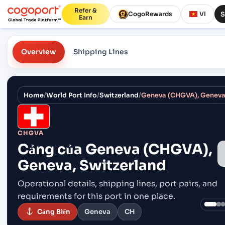
Refer &
S
CogoRewards
VI
Earn
Overview
Shipping Lines
Home
/
World Port Info
/
Switzerland
/
Geneva (CHGVA), Geneva,
CHGVA
Cảng của
Geneva (CHGVA),
Geneva, Switzerland
Operational details, shipping lines, port pairs,
and
requirements for this port in one place.
Cảng Biển
Geneva
CH