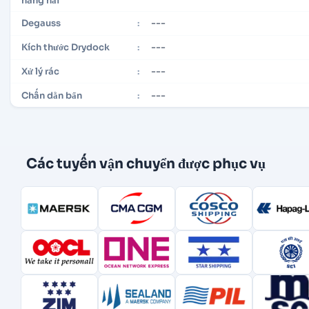
hàng hải
---
Degauss
:
---
Kích thước Drydock
:
---
Xử lý rác
:
---
Chấn dằn bẩn
:
Các tuyến vận chuyển được phục vụ