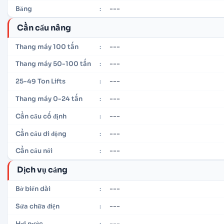
---
Băng
:
Cần cẩu nâng
---
Thang máy 100 tấn
:
---
Thang máy 50-100 tấn
:
---
25-49 Ton Lifts
:
---
Thang máy 0-24 tấn
:
---
Cần cẩu cố định
:
---
Cần cẩu di động
:
---
Cần cẩu nổi
:
Dịch vụ cảng
---
Bờ biển dài
:
---
Sửa chữa điện
:
---
Hơi nước
: