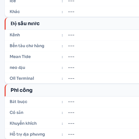
---
Ice
:
---
Khác
:
Độ sâu nước
---
Kênh
:
---
Bến tàu chở hàng
:
---
Mean Tide
:
---
neo đậu
:
---
Oil Terminal
:
Phi công
---
Bắt buộc
:
---
Có sẵn
:
---
Khuyến khích
:
---
Hỗ trợ địa phương
: