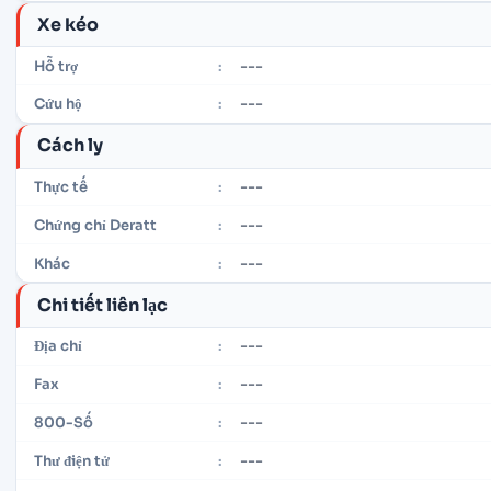
Xe kéo
---
Hỗ trợ
:
---
Cứu hộ
:
Cách ly
---
Thực tế
:
---
Chứng chỉ Deratt
:
---
Khác
:
Chi tiết liên lạc
---
Địa chỉ
:
---
Fax
:
---
800-Số
:
---
Thư điện tử
: