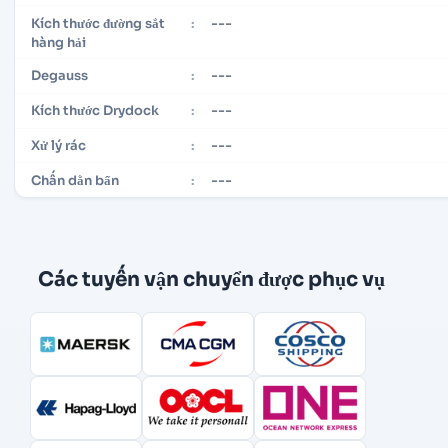
---
Kích thước đường sắt
:
hàng hải
---
Degauss
:
---
Kích thước Drydock
:
---
Xử lý rác
:
---
Chấn dằn bẩn
:
Các tuyến vận chuyển được phục vụ