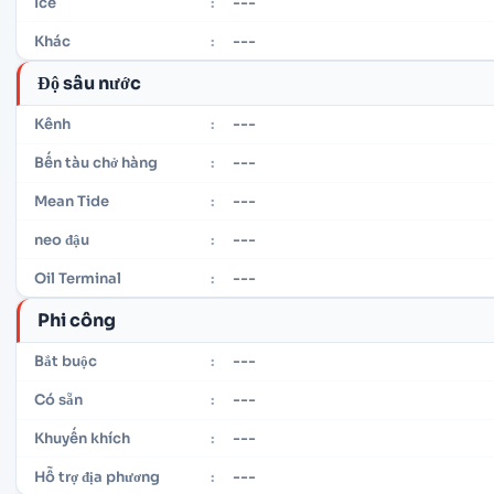
---
Ice
:
---
Khác
:
Độ sâu nước
---
Kênh
:
---
Bến tàu chở hàng
:
---
Mean Tide
:
---
neo đậu
:
---
Oil Terminal
:
Phi công
---
Bắt buộc
:
---
Có sẵn
:
---
Khuyến khích
:
---
Hỗ trợ địa phương
: