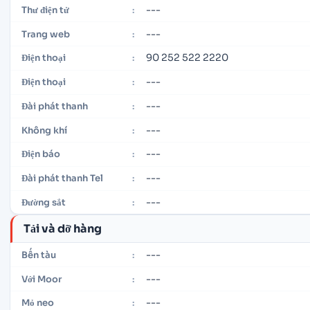
---
Thư điện tử
:
---
Trang web
:
90 252 522 2220
Điện thoại
:
---
Điện thoại
:
---
Đài phát thanh
:
---
Không khí
:
---
Điện báo
:
---
Đài phát thanh Tel
:
---
Đường sắt
:
Tải và dỡ hàng
---
Bến tàu
:
---
Với Moor
:
---
Mỏ neo
: