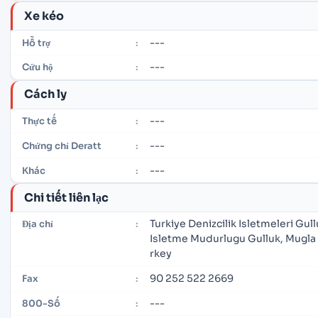
Xe kéo
---
Hỗ trợ
:
---
Cứu hộ
:
Cách ly
---
Thực tế
:
---
Chứng chỉ Deratt
:
---
Khác
:
Chi tiết liên lạc
Turkiye Denizcilik Isletmeleri Gul
Địa chỉ
:
Isletme Mudurlugu Gulluk, Mugla
rkey
90 252 522 2669
Fax
:
---
800-Số
: