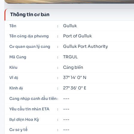
Thông tin cơ bản
Gulluk
Tên
:
Port of Gulluk
Tên cổng địa phương
:
Gulluk Port Authority
Cơ quan quản lý cảng
:
TRGUL
Mã Cảng
:
Cảng biển
Kiểu
:
37° 14' 0" N
Vĩ độ
:
27° 36' 0" E
Kinh độ
:
---
Cảng nhập cảnh đầu tiên
:
---
Yêu cầu tin nhắn ETA
:
---
Đại diện Hoa Kỳ
:
---
Cơ sở y tế
: