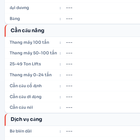
---
đại dương
:
---
Băng
:
Cần cẩu nâng
---
Thang máy 100 tấn
:
---
Thang máy 50-100 tấn
:
---
25-49 Ton Lifts
:
---
Thang máy 0-24 tấn
:
---
Cần cẩu cố định
:
---
Cần cẩu di động
:
---
Cần cẩu nổi
:
Dịch vụ cảng
---
Bờ biển dài
: