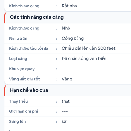
Rất nhỏ
Kích thước cổng
:
Các tính năng của cảng
Nhỏ
Kích thước cảng
:
Công bằng
Nơi trú ẩn
:
Chiều dài lên đến 500 feet
Kích thước tàu tối đa
:
Đê chắn sóng ven biển
Loại cảng
:
---
Khu vực quay
:
Vâng
Vùng đất giữ tốt
:
Hạn chế vào cửa
thật
Thủy triều
:
---
Giới hạn chi phí
:
sai
Sưng lên
: