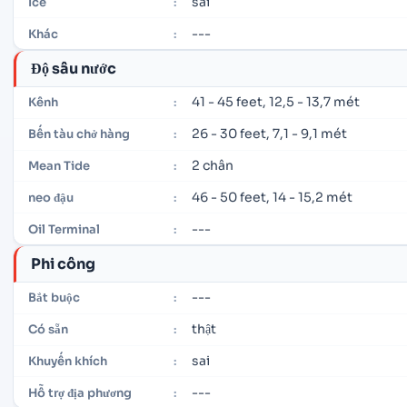
sai
Ice
:
---
Khác
:
Độ sâu nước
41 - 45 feet, 12,5 - 13,7 mét
Kênh
:
26 - 30 feet, 7,1 - 9,1 mét
Bến tàu chở hàng
:
2 chân
Mean Tide
:
46 - 50 feet, 14 - 15,2 mét
neo đậu
:
---
Oil Terminal
:
Phi công
---
Bắt buộc
:
thật
Có sẵn
:
sai
Khuyến khích
:
---
Hỗ trợ địa phương
: