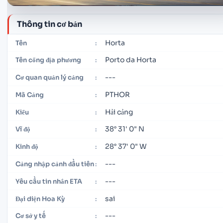
Thông tin cơ bản
Horta
Tên
:
Porto da Horta
Tên cổng địa phương
:
---
Cơ quan quản lý cảng
:
PTHOR
Mã Cảng
:
Hải cảng
Kiểu
:
38° 31' 0" N
Vĩ độ
:
28° 37' 0" W
Kinh độ
:
---
Cảng nhập cảnh đầu tiên
:
---
Yêu cầu tin nhắn ETA
:
sai
Đại diện Hoa Kỳ
:
---
Cơ sở y tế
: