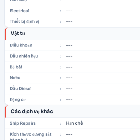
---
Electrical
:
---
Thiết bị định vị
:
Vật tư
---
Điều khoản
:
---
Dầu nhiên liệu
:
---
Bộ bài
:
---
Nước
:
---
Dầu Diesel
:
---
Động cơ
:
Các dịch vụ khác
Hạn chế
Ship Repairs
:
---
Kích thước đường sắt
: