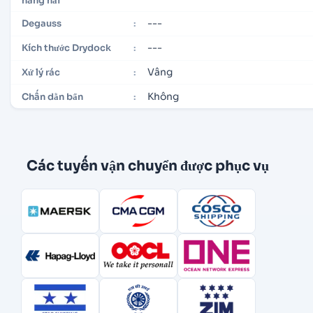
hàng hải
---
Degauss
:
---
Kích thước Drydock
:
Vâng
Xử lý rác
:
Không
Chấn dằn bẩn
:
Các tuyến vận chuyển được phục vụ