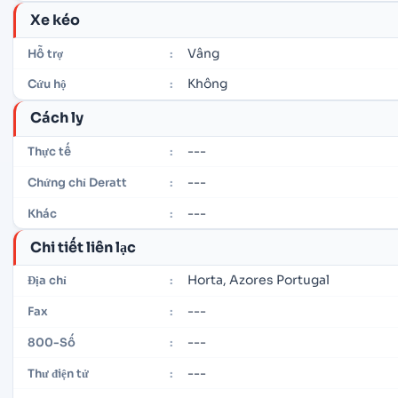
Xe kéo
Vâng
Hỗ trợ
:
Không
Cứu hộ
:
Cách ly
---
Thực tế
:
---
Chứng chỉ Deratt
:
---
Khác
:
Chi tiết liên lạc
Horta, Azores Portugal
Địa chỉ
:
---
Fax
:
---
800-Số
:
---
Thư điện tử
: