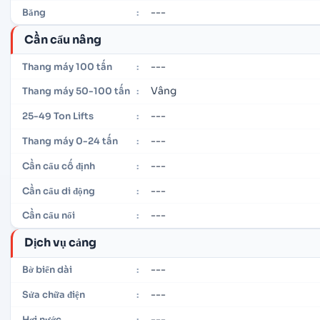
---
Băng
:
Cần cẩu nâng
---
Thang máy 100 tấn
:
Vâng
Thang máy 50-100 tấn
:
---
25-49 Ton Lifts
:
---
Thang máy 0-24 tấn
:
---
Cần cẩu cố định
:
---
Cần cẩu di động
:
---
Cần cẩu nổi
:
Dịch vụ cảng
---
Bờ biển dài
:
---
Sửa chữa điện
:
---
Hơi nước
: