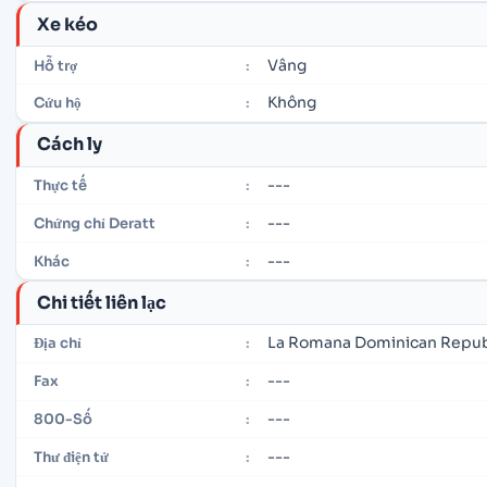
Xe kéo
Vâng
Hỗ trợ
:
Không
Cứu hộ
:
Cách ly
---
Thực tế
:
---
Chứng chỉ Deratt
:
---
Khác
:
Chi tiết liên lạc
La Romana Dominican Repub
Địa chỉ
:
---
Fax
:
---
800-Số
:
---
Thư điện tử
: