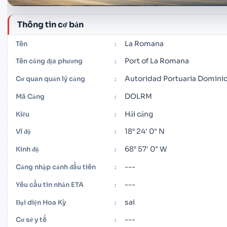
Thông tin cơ bản
La Romana
Tên
:
Port of La Romana
Tên cổng địa phương
:
Autoridad Portuaria Domini
Cơ quan quản lý cảng
:
DOLRM
Mã Cảng
:
Hải cảng
Kiểu
:
18° 24' 0" N
Vĩ độ
:
68° 57' 0" W
Kinh độ
:
---
Cảng nhập cảnh đầu tiên
:
---
Yêu cầu tin nhắn ETA
:
sai
Đại diện Hoa Kỳ
:
---
Cơ sở y tế
: