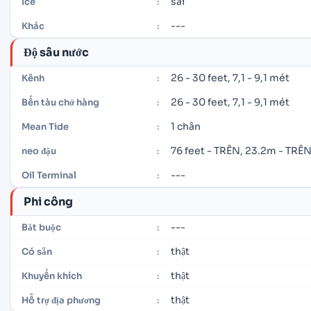
sai
Ice
:
---
Khác
:
Độ sâu nước
26 - 30 feet, 7,1 - 9,1 mét
Kênh
:
26 - 30 feet, 7,1 - 9,1 mét
Bến tàu chở hàng
:
1 chân
Mean Tide
:
76 feet - TRÊN, 23.2m - TRÊ
neo đậu
:
---
Oil Terminal
:
Phi công
---
Bắt buộc
:
thật
Có sẵn
:
thật
Khuyến khích
:
thật
Hỗ trợ địa phương
: