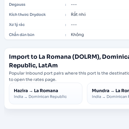
---
Degauss
:
Rất nhỏ
Kích thước Drydock
:
---
Xử lý rác
:
Không
Chấn dằn bẩn
:
Import to La Romana (DOLRM), Dominic
Republic, LatAm
Popular inbound port pairs where this port is the destinatio
to open the rates page.
Hazira
→
La Romana
Mundra
→
La Ro
India
→
Dominican Republic
India
→
Dominican 