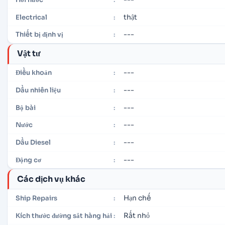
thật
Electrical
:
---
Thiết bị định vị
:
Vật tư
---
Điều khoản
:
---
Dầu nhiên liệu
:
---
Bộ bài
:
---
Nước
:
---
Dầu Diesel
:
---
Động cơ
:
Các dịch vụ khác
Hạn chế
Ship Repairs
:
Rất nhỏ
Kích thước đường sắt hàng hải
: