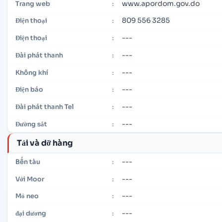
www.apordom.gov.do
Trang web
:
809 556 3285
Điện thoại
:
---
Điện thoại
:
---
Đài phát thanh
:
---
Không khí
:
---
Điện báo
:
---
Đài phát thanh Tel
:
---
Đường sắt
:
Tải và dỡ hàng
---
Bến tàu
:
---
Với Moor
:
---
Mỏ neo
:
---
đại dương
: