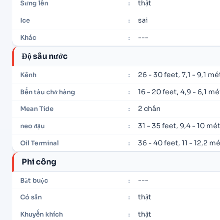
thật
Sưng lên
:
sai
Ice
:
---
Khác
:
Độ sâu nước
26 - 30 feet, 7,1 - 9,1 mé
Kênh
:
16 - 20 feet, 4,9 - 6,1 mé
Bến tàu chở hàng
:
2 chân
Mean Tide
:
31 - 35 feet, 9,4 - 10 mé
neo đậu
:
36 - 40 feet, 11 - 12,2 m
Oil Terminal
:
Phi công
---
Bắt buộc
:
thật
Có sẵn
:
thật
Khuyến khích
: