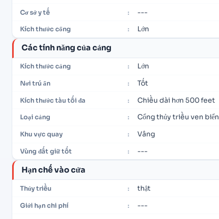
---
Cơ sở y tế
:
Lớn
Kích thước cổng
:
Các tính năng của cảng
Lớn
Kích thước cảng
:
Tốt
Nơi trú ẩn
:
Chiều dài hơn 500 feet
Kích thước tàu tối đa
:
Cổng thủy triều ven biể
Loại cảng
:
Vâng
Khu vực quay
:
---
Vùng đất giữ tốt
:
Hạn chế vào cửa
thật
Thủy triều
:
---
Giới hạn chi phí
: