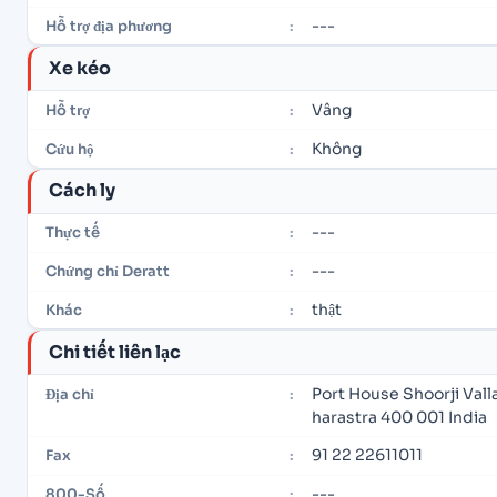
---
Hỗ trợ địa phương
:
Xe kéo
Vâng
Hỗ trợ
:
Không
Cứu hộ
:
Cách ly
---
Thực tế
:
---
Chứng chỉ Deratt
:
thật
Khác
:
Chi tiết liên lạc
Port House Shoorji Va
Địa chỉ
:
harastra 400 001 India
91 22 22611011
Fax
:
---
800-Số
: