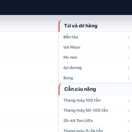
Tải và dỡ hàng
Bến tàu
:
Với Moor
:
Mỏ neo
:
đại dương
:
Băng
:
Cần cẩu nâng
Thang máy 100 tấn
:
Thang máy 50-100 tấn
:
25-49 Ton Lifts
:
Thang máy 0-24 tấn
: