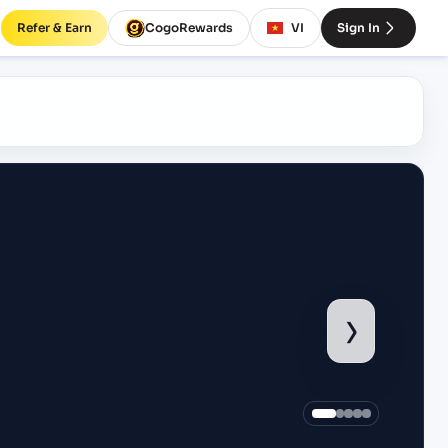
Refer & Earn
CogoRewards
VI
Sign In
›