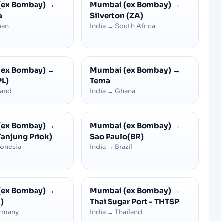
(ex Bombay)
→
Mumbai (ex Bombay)
→
a
Silverton (ZA)
pan
India
→
South Africa
(ex Bombay)
→
Mumbai (ex Bombay)
→
PL)
Tema
land
India
→
Ghana
(ex Bombay)
→
Mumbai (ex Bombay)
→
Tanjung Priok)
Sao Paulo(BR)
donesia
India
→
Brazil
(ex Bombay)
→
Mumbai (ex Bombay)
→
)
Thai Sugar Port - THTSP
rmany
India
→
Thailand