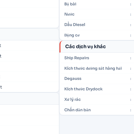
Bộ bài
:
Nước
:
Dầu Diesel
:
Động cơ
:
t
Các dịch vụ khác
t
Ship Repairs
:
Kích thước đường sắt hàng hải
:
t
Degauss
:
ét
Kích thước Drydock
:
Xử lý rác
:
Chấn dằn bẩn
: