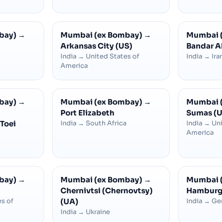
bay)
→
Mumbai (ex Bombay)
→
Mumbai 
Arkansas City (US)
Bandar 
India
→
United States of
India
→
Ira
America
bay)
→
Mumbai (ex Bombay)
→
Mumbai 
Port Elizabeth
Sumas (U
Toei
India
→
South Africa
India
→
Uni
America
bay)
→
Mumbai (ex Bombay)
→
Mumbai 
Chernivtsi (Chernovtsy)
Hambur
s of
(UA)
India
→
Ge
India
→
Ukraine