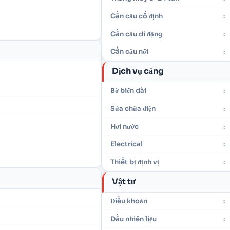
Cần cẩu cố định
:
Cần cẩu di động
:
Cần cẩu nổi
:
Dịch vụ cảng
Bờ biển dài
:
Sửa chữa điện
:
n
Hơi nước
:
Electrical
:
Thiết bị định vị
:
Vật tư
Điều khoản
:
Dầu nhiên liệu
: