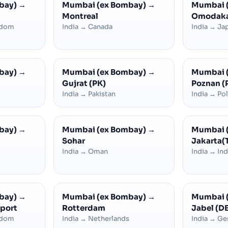
bay)
→
Mumbai (ex Bombay)
→
Mumbai 
Montreal
Omodak
gdom
India
→
Canada
India
→
Ja
bay)
→
Mumbai (ex Bombay)
→
Mumbai 
Gujrat (PK)
Poznan (
India
→
Pakistan
India
→
Po
bay)
→
Mumbai (ex Bombay)
→
Mumbai 
Sohar
Jakarta(
India
→
Oman
India
→
In
bay)
→
Mumbai (ex Bombay)
→
Mumbai 
port
Rotterdam
Jabel (DE
gdom
India
→
Netherlands
India
→
Ge