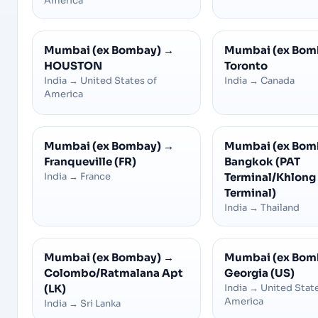
America
Mumbai (ex Bombay)
→
Mumbai (ex Bom
HOUSTON
Toronto
India
→
United States of
India
→
Canada
America
Mumbai (ex Bombay)
→
Mumbai (ex Bom
Franqueville (FR)
Bangkok (PAT
India
→
France
Terminal/Khlong 
Terminal)
India
→
Thailand
Mumbai (ex Bombay)
→
Mumbai (ex Bom
Colombo/Ratmalana Apt
Georgia (US)
(LK)
India
→
United State
America
India
→
Sri Lanka