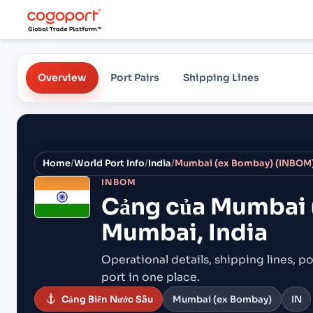
Overview
Port Pairs
Shipping Lines
Home
/
World Port Info
/
India
/
Mumbai (ex Bombay) (INBOM),
INBOM
Cảng của
Mumbai 
Mumbai, India
Operational details, shipping lines, po
port in one place.
Cảng Biển Nước Sâu
Mumbai (ex Bombay)
IN