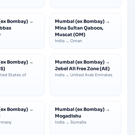
(ex Bombay)
→
Mumbai (ex Bombay)
→
Abbas
Mina Sultan Qaboos,
n
Muscat (OM)
India
→
Oman
(ex Bombay)
→
Mumbai (ex Bombay)
→
S)
Jebel Ali Free Zone (AE)
ted States of
India
→
United Arab Emirates
(ex Bombay)
→
Mumbai (ex Bombay)
→
g
Mogadishu
rmany
India
→
Somalia