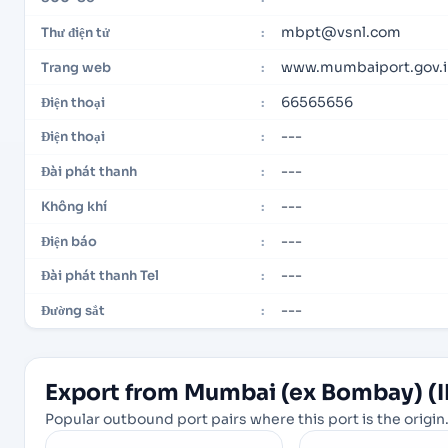
mbpt@vsnl.com
Thư điện tử
:
www.mumbaiport.gov.i
Trang web
:
66565656
Điện thoại
:
---
Điện thoại
:
---
Đài phát thanh
:
---
Không khí
:
---
Điện báo
:
---
Đài phát thanh Tel
:
---
Đường sắt
:
Export from Mumbai (ex Bombay) (
Popular outbound port pairs where this port is the origin.