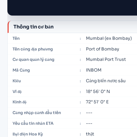
Thông tin cơ bản
Mumbai (ex Bombay)
Tên
:
Port of Bombay
Tên cổng địa phương
:
Mumbai Port Trust
Cơ quan quản lý cảng
:
INBOM
Mã Cảng
:
Cảng biển nước sâu
Kiểu
:
18° 56' 0" N
Vĩ độ
:
72° 51' 0" E
Kinh độ
:
---
Cảng nhập cảnh đầu tiên
:
---
Yêu cầu tin nhắn ETA
:
thật
Đại diện Hoa Kỳ
: