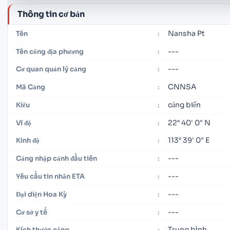
Thông tin cơ bản
Nansha Pt
Tên
:
---
Tên cổng địa phương
:
---
Cơ quan quản lý cảng
:
CNNSA
Mã Cảng
:
cảng biển
Kiểu
:
22° 40' 0" N
Vĩ độ
:
113° 39' 0" E
Kinh độ
:
---
Cảng nhập cảnh đầu tiên
:
---
Yêu cầu tin nhắn ETA
:
---
Đại diện Hoa Kỳ
:
---
Cơ sở y tế
:
Trung bình
Kích thước cổng
: