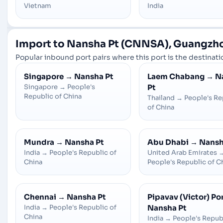
Vietnam
India
Import to Nansha Pt (CNNSA), Guangzho
Popular inbound port pairs where this port is the destinatio
Singapore
→
Nansha Pt
Laem Chabang
→
N
Singapore
→
People's
Pt
Republic of China
Thailand
→
People's Re
of China
Mundra
→
Nansha Pt
Abu Dhabi
→
Nansh
India
→
People's Republic of
United Arab Emirates
China
People's Republic of C
Chennai
→
Nansha Pt
Pipavav (Victor) Po
India
→
People's Republic of
Nansha Pt
China
India
→
People's Repub