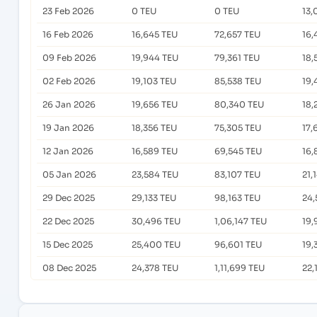
23 Feb 2026
0 TEU
0 TEU
13,
16 Feb 2026
16,645 TEU
72,657 TEU
16,
09 Feb 2026
19,944 TEU
79,361 TEU
18,
02 Feb 2026
19,103 TEU
85,538 TEU
19,
26 Jan 2026
19,656 TEU
80,340 TEU
18,
19 Jan 2026
18,356 TEU
75,305 TEU
17,
12 Jan 2026
16,589 TEU
69,545 TEU
16,
05 Jan 2026
23,584 TEU
83,107 TEU
21,
29 Dec 2025
29,133 TEU
98,163 TEU
24,
22 Dec 2025
30,496 TEU
1,06,147 TEU
19,
15 Dec 2025
25,400 TEU
96,601 TEU
19,
08 Dec 2025
24,378 TEU
1,11,699 TEU
22,