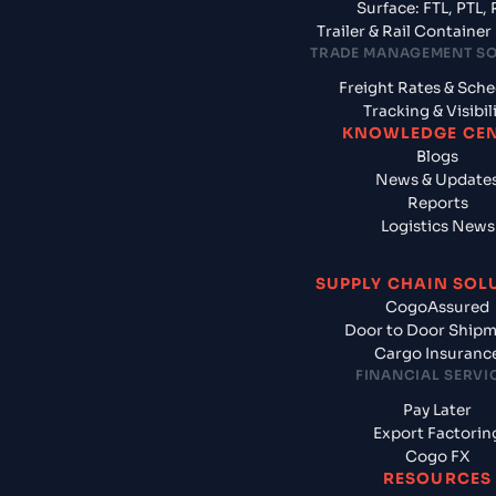
Surface: FTL, PTL, 
Trailer & Rail Containe
TRADE MANAGEMENT S
Freight Rates & Sch
Tracking & Visibil
KNOWLEDGE CE
Blogs
News & Update
Reports
Logistics News
SUPPLY CHAIN SOL
CogoAssured
Door to Door Ship
Cargo Insuranc
FINANCIAL SERVI
Pay Later
Export Factorin
Cogo FX
RESOURCES