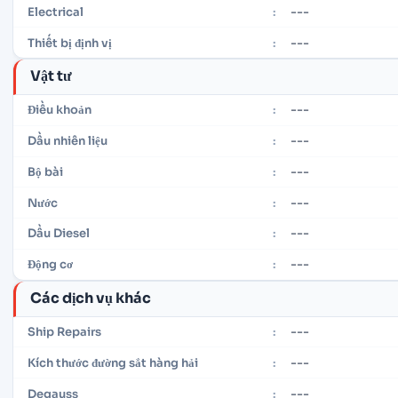
---
Electrical
:
---
Thiết bị định vị
:
Vật tư
---
Điều khoản
:
---
Dầu nhiên liệu
:
---
Bộ bài
:
---
Nước
:
---
Dầu Diesel
:
---
Động cơ
:
Các dịch vụ khác
---
Ship Repairs
:
---
Kích thước đường sắt hàng hải
:
---
Degauss
: