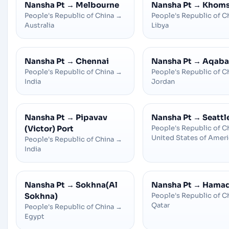
Nansha Pt
→
Melbourne
Nansha Pt
→
Khoms 
People's Republic of China
→
People's Republic of C
Australia
Libya
Nansha Pt
→
Chennai
Nansha Pt
→
Aqaba
People's Republic of China
→
People's Republic of C
India
Jordan
Nansha Pt
→
Pipavav
Nansha Pt
→
Seattl
(Victor) Port
People's Republic of C
United States of Amer
People's Republic of China
→
India
Nansha Pt
→
Sokhna(Al
Nansha Pt
→
Hama
Sokhna)
People's Republic of C
Qatar
People's Republic of China
→
Egypt