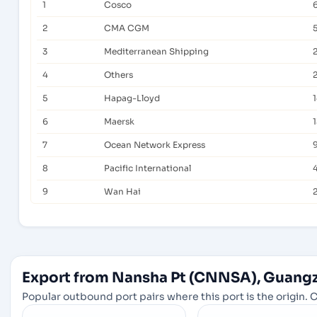
1
Cosco
2
CMA CGM
3
Mediterranean Shipping
4
Others
5
Hapag-Lloyd
6
Maersk
7
Ocean Network Express
8
Pacific International
9
Wan Hai
Export from Nansha Pt (CNNSA), Guang
Popular outbound port pairs where this port is the origin. C