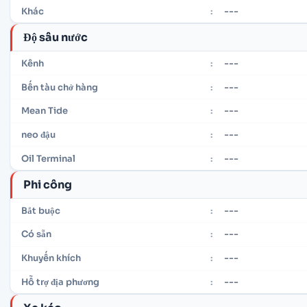
---
Khác
:
Độ sâu nước
---
Kênh
:
---
Bến tàu chở hàng
:
---
Mean Tide
:
---
neo đậu
:
---
Oil Terminal
:
Phi công
---
Bắt buộc
:
---
Có sẵn
:
---
Khuyến khích
:
---
Hỗ trợ địa phương
: