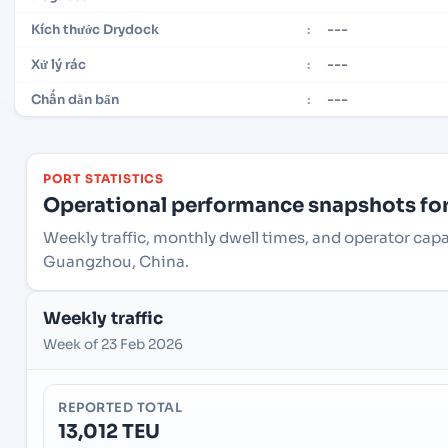
---
Kích thước Drydock
:
---
Xử lý rác
:
---
Chấn dằn bẩn
:
PORT STATISTICS
Operational performance snapshots for 
Weekly traffic, monthly dwell times, and operator cap
Guangzhou, China.
Weekly traffic
Week of 23 Feb 2026
REPORTED TOTAL
13,012 TEU