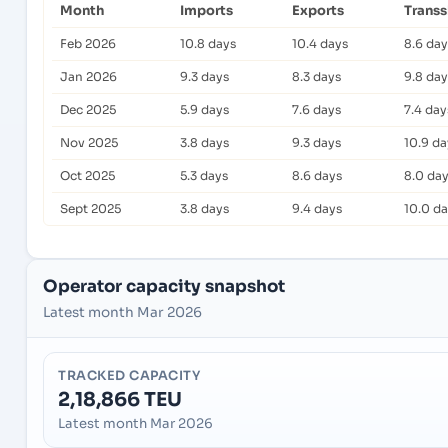
Month
Imports
Exports
Trans
Feb 2026
10.8 days
10.4 days
8.6 day
Jan 2026
9.3 days
8.3 days
9.8 day
Dec 2025
5.9 days
7.6 days
7.4 day
Nov 2025
3.8 days
9.3 days
10.9 da
Oct 2025
5.3 days
8.6 days
8.0 da
Sept 2025
3.8 days
9.4 days
10.0 d
Operator capacity snapshot
Latest month Mar 2026
TRACKED CAPACITY
2,18,866 TEU
Latest month Mar 2026