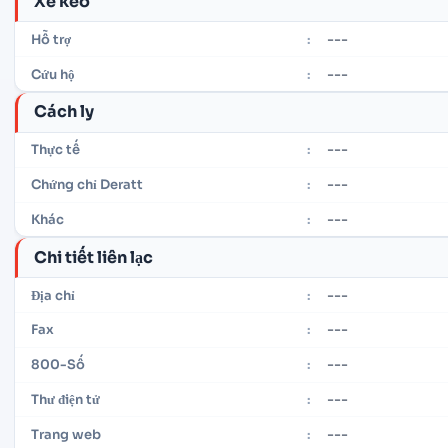
Xe kéo
---
Hỗ trợ
:
---
Cứu hộ
:
Cách ly
---
Thực tế
:
---
Chứng chỉ Deratt
:
---
Khác
:
Chi tiết liên lạc
---
Địa chỉ
:
---
Fax
:
---
800-Số
:
---
Thư điện tử
:
---
Trang web
: