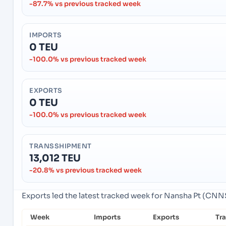
-87.7% vs previous tracked week
IMPORTS
0 TEU
-100.0% vs previous tracked week
EXPORTS
0 TEU
-100.0% vs previous tracked week
TRANSSHIPMENT
13,012 TEU
-20.8% vs previous tracked week
Exports led the latest tracked week for Nansha Pt (CN
Week
Imports
Exports
Tr