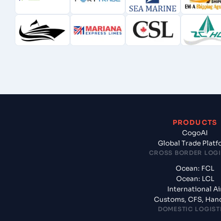
PRODUCTS
CogoAI
Global Trade Plat
CROSS BORDER LOGI
Ocean: FCL
Ocean: LCL
International Ai
Customs, CFS, Han
DOMESTIC LOGIST