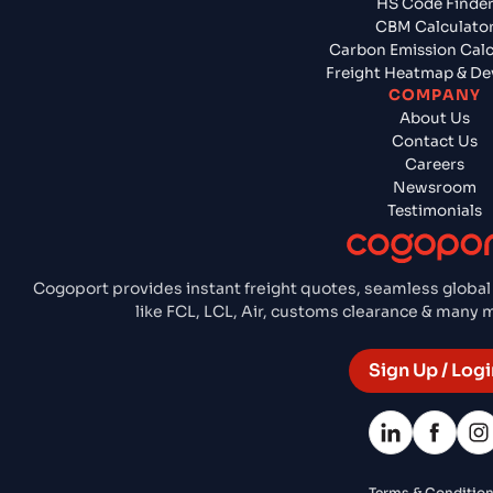
HS Code Finde
CBM Calculato
Carbon Emission Calc
Freight Heatmap & De
COMPANY
About Us
Contact Us
Careers
Newsroom
Testimonials
Cogoport provides instant freight quotes, seamless global
like FCL, LCL, Air, customs clearance & many
Sign Up / Logi
Terms & Conditio