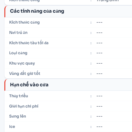
Các tính năng của cảng
---
Kích thước cảng
:
---
Nơi trú ẩn
:
---
Kích thước tàu tối đa
:
---
Loại cảng
:
---
Khu vực quay
:
---
Vùng đất giữ tốt
:
Hạn chế vào cửa
---
Thủy triều
:
---
Giới hạn chi phí
:
---
Sưng lên
:
---
Ice
: