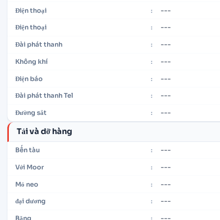
---
Điện thoại
:
---
Điện thoại
:
---
Đài phát thanh
:
---
Không khí
:
---
Điện báo
:
---
Đài phát thanh Tel
:
---
Đường sắt
:
Tải và dỡ hàng
---
Bến tàu
:
---
Với Moor
:
---
Mỏ neo
:
---
đại dương
:
---
Băng
: