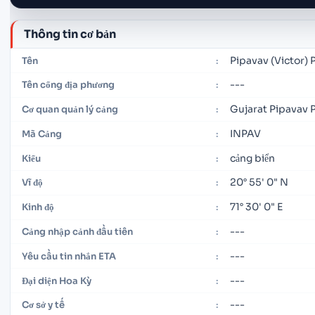
Thông tin cơ bản
Pipavav (Victor) 
Tên
:
---
Tên cổng địa phương
:
Gujarat Pipavav P
Cơ quan quản lý cảng
:
INPAV
Mã Cảng
:
cảng biển
Kiểu
:
20° 55' 0" N
Vĩ độ
:
71° 30' 0" E
Kinh độ
:
---
Cảng nhập cảnh đầu tiên
:
---
Yêu cầu tin nhắn ETA
:
---
Đại diện Hoa Kỳ
:
---
Cơ sở y tế
: