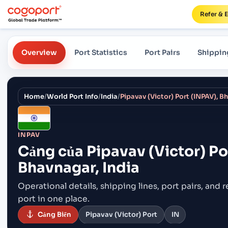
Refer & 
Overview
Port Statistics
Port Pairs
Shippin
Home
/
World Port Info
/
India
/
Pipavav (Victor) Port (INPAV), B
INPAV
Cảng của
Pipavav (Victor) Po
Bhavnagar, India
Operational details, shipping lines, port pairs,
and r
port in one place.
Cảng Biển
Pipavav (Victor) Port
IN