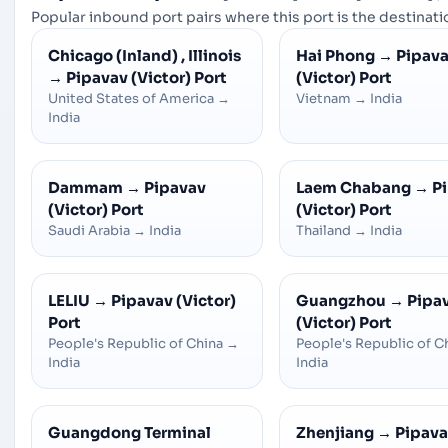
Popular inbound port pairs where this port is the destinatio
Chicago (Inland) , Illinois
Hai Phong
→
Pipav
→
Pipavav (Victor) Port
(Victor) Port
United States of America
→
Vietnam
→
India
India
Dammam
→
Pipavav
Laem Chabang
→
P
(Victor) Port
(Victor) Port
Saudi Arabia
→
India
Thailand
→
India
LELIU
→
Pipavav (Victor)
Guangzhou
→
Pipa
Port
(Victor) Port
People's Republic of China
→
People's Republic of C
India
India
Guangdong Terminal
Zhenjiang
→
Pipav