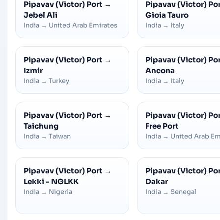
Pipavav (Victor) Port
→
Pipavav (Victor) Po
Jebel Ali
Gioia Tauro
India
→
United Arab Emirates
India
→
Italy
Pipavav (Victor) Port
→
Pipavav (Victor) Po
Izmir
Ancona
India
→
Turkey
India
→
Italy
Pipavav (Victor) Port
→
Pipavav (Victor) Po
Taichung
Free Port
India
→
Taiwan
India
→
United Arab Em
Pipavav (Victor) Port
→
Pipavav (Victor) Po
Lekki - NGLKK
Dakar
India
→
Nigeria
India
→
Senegal