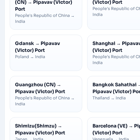
(CN)
→
Pipavav (Victor)
(Victor) Port
Port
People's Republic of C
India
People's Republic of China
→
India
Gdansk
→
Pipavav
Shanghai
→
Pipava
(Victor) Port
(Victor) Port
Poland
→
India
People's Republic of C
India
Guangzhou (CN)
→
Bangkok Sahathai
Pipavav (Victor) Port
Pipavav (Victor) Po
People's Republic of China
→
Thailand
→
India
India
Shimizu(Shimzu)
→
Barcelona (VE)
→
Pi
Pipavav (Victor) Port
(Victor) Port
Japan
→
India
Venezuela
→
India