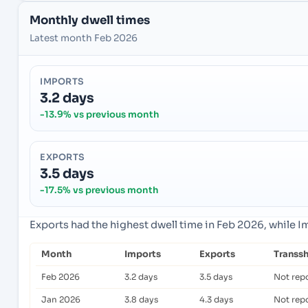
Monthly dwell times
Latest month Feb 2026
IMPORTS
3.2 days
-13.9% vs previous month
EXPORTS
3.5 days
-17.5% vs previous month
Exports had the highest dwell time in Feb 2026, while 
Month
Imports
Exports
Transs
Feb 2026
3.2 days
3.5 days
Not rep
Jan 2026
3.8 days
4.3 days
Not rep