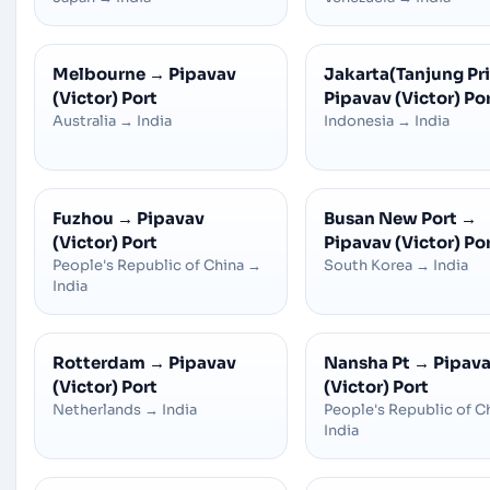
Melbourne
→
Pipavav
Jakarta(Tanjung Pr
(Victor) Port
Pipavav (Victor) Po
Australia
→
India
Indonesia
→
India
Fuzhou
→
Pipavav
Busan New Port
→
(Victor) Port
Pipavav (Victor) Po
People's Republic of China
→
South Korea
→
India
India
Rotterdam
→
Pipavav
Nansha Pt
→
Pipav
(Victor) Port
(Victor) Port
Netherlands
→
India
People's Republic of C
India