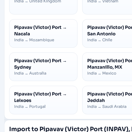
India
→
United Kingdom
India
→
Vietnam
Pipavav (Victor) Port
→
Pipavav (Victor) Po
Nacala
San Antonio
India
→
Mozambique
India
→
Chile
Pipavav (Victor) Port
→
Pipavav (Victor) Po
Sydney
Manzanillo, MX
India
→
Australia
India
→
Mexico
Pipavav (Victor) Port
→
Pipavav (Victor) Po
Leixoes
Jeddah
India
→
Portugal
India
→
Saudi Arabia
Import to Pipavav (Victor) Port (INPAV),