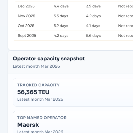
Dec 2025
4.4 days
3.9 days
Not rep
Nov 2025
5.3 days
4.2 days
Not rep
Oct 2025
5.2 days
4.1 days
Not rep
Sept 2025
4.2 days
5.6 days
Not rep
Operator capacity snapshot
Latest month Mar 2026
TRACKED CAPACITY
56,365 TEU
Latest month Mar 2026
TOP NAMED OPERATOR
Maersk
Latest month Mar 2026