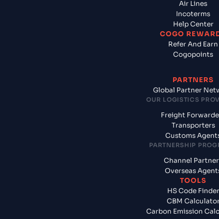
Air Lines
Incoterms
Help Center
COGO REWAR
Refer And Earn
Cogopoints
PARTNERS
Global Partner Net
OUR LOGISTICS PRO
Freight Forwarde
Transporters
Customs Agent
PARTNERSHIP PRO
Channel Partner
Overseas Agent
TOOLS
HS Code Finde
CBM Calculato
Carbon Emission Calc