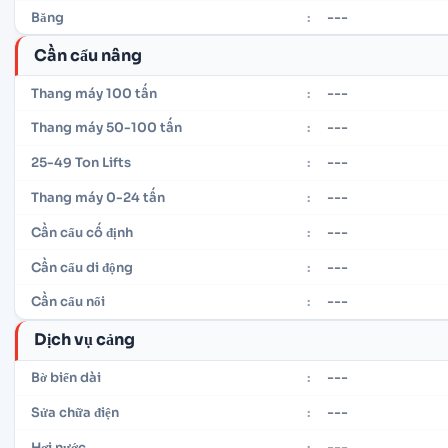
---
Băng
:
Cần cẩu nâng
---
Thang máy 100 tấn
:
---
Thang máy 50-100 tấn
:
---
25-49 Ton Lifts
:
---
Thang máy 0-24 tấn
:
---
Cần cẩu cố định
:
---
Cần cẩu di động
:
---
Cần cẩu nổi
:
Dịch vụ cảng
---
Bờ biển dài
:
---
Sửa chữa điện
:
---
Hơi nước
: