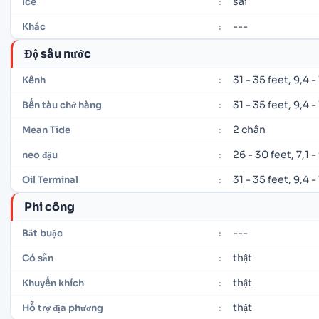
sai
Ice
:
---
Khác
:
Độ sâu nước
31 - 35 feet, 9,4 
Kênh
:
31 - 35 feet, 9,4 
Bến tàu chở hàng
:
2 chân
Mean Tide
:
26 - 30 feet, 7,1 -
neo đậu
:
31 - 35 feet, 9,4 
Oil Terminal
:
Phi công
---
Bắt buộc
:
thật
Có sẵn
:
thật
Khuyến khích
:
thật
Hỗ trợ địa phương
: