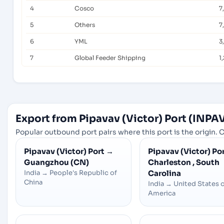
4
Cosco
7
5
Others
7
6
YML
3
7
Global Feeder Shipping
1
Export from Pipavav (Victor) Port (INPAV
Popular outbound port pairs where this port is the origin. C
Pipavav (Victor) Port
→
Pipavav (Victor) Po
Guangzhou (CN)
Charleston , South
India
→
People's Republic of
Carolina
China
India
→
United States 
America