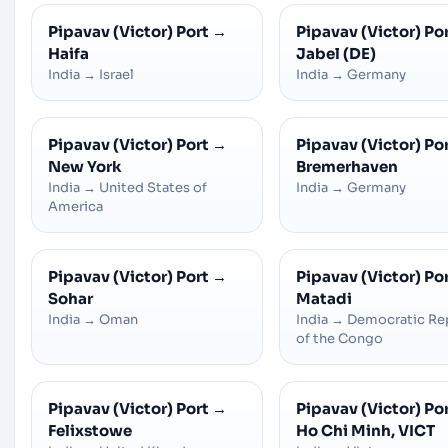
Pipavav (Victor) Port
→
Pipavav (Victor) Po
Haifa
Jabel (DE)
India
→
Israel
India
→
Germany
Pipavav (Victor) Port
→
Pipavav (Victor) Po
New York
Bremerhaven
India
→
United States of
India
→
Germany
America
Pipavav (Victor) Port
→
Pipavav (Victor) Po
Sohar
Matadi
India
→
Oman
India
→
Democratic Re
of the Congo
Pipavav (Victor) Port
→
Pipavav (Victor) Po
Felixstowe
Ho Chi Minh, VICT