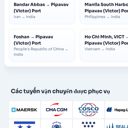
Bandar Abbas
→
Pipavav
Manila South Harb
(Victor) Port
Pipavav (Victor) Po
Iran
→
India
Philippines
→
India
Foshan
→
Pipavav
Ho Chi Minh, VICT
(Victor) Port
Pipavav (Victor) Po
People's Republic of China
→
Vietnam
→
India
India
Các tuyến vận chuyển được phục vụ