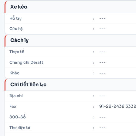
Xe kéo
---
Hỗ trợ
:
---
Cứu hộ
:
Cách ly
---
Thực tế
:
---
Chứng chỉ Deratt
:
---
Khác
:
Chi tiết liên lạc
---
Địa chỉ
:
91-22-2438 333
Fax
:
---
800-Số
:
---
Thư điện tử
: