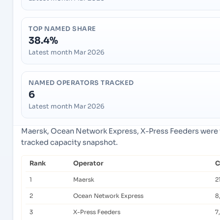
TOP NAMED SHARE
38.4%
Latest month Mar 2026
NAMED OPERATORS TRACKED
6
Latest month Mar 2026
Maersk, Ocean Network Express, X-Press Feeders were t
tracked capacity snapshot.
Rank
Operator
C
1
Maersk
2
2
Ocean Network Express
8
3
X-Press Feeders
7