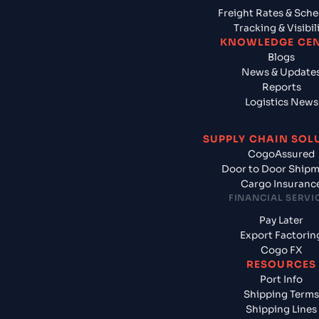
Freight Rates & Sch
Tracking & Visibil
KNOWLEDGE CE
Blogs
News & Update
Reports
Logistics News
SUPPLY CHAIN SOL
CogoAssured
Door to Door Ship
Cargo Insuranc
FINANCIAL SERVI
Pay Later
Export Factorin
Cogo FX
RESOURCES
Port Info
Shipping Terms
Shipping Lines