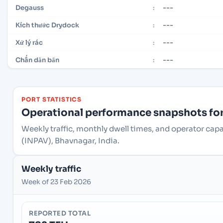
---
Degauss
:
---
Kích thước Drydock
:
---
Xử lý rác
:
---
Chấn dằn bẩn
:
PORT STATISTICS
Operational performance snapshots for 
Weekly traffic, monthly dwell times, and operator capa
(INPAV), Bhavnagar, India.
Weekly traffic
Week of 23 Feb 2026
REPORTED TOTAL