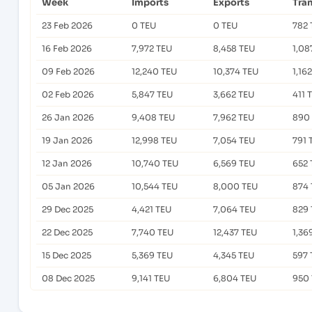
Week
Imports
Exports
Tra
23 Feb 2026
0 TEU
0 TEU
782 
16 Feb 2026
7,972 TEU
8,458 TEU
1,08
09 Feb 2026
12,240 TEU
10,374 TEU
1,16
02 Feb 2026
5,847 TEU
3,662 TEU
411 
26 Jan 2026
9,408 TEU
7,962 TEU
890
19 Jan 2026
12,998 TEU
7,054 TEU
791 
12 Jan 2026
10,740 TEU
6,569 TEU
652 
05 Jan 2026
10,544 TEU
8,000 TEU
874 
29 Dec 2025
4,421 TEU
7,064 TEU
829 
22 Dec 2025
7,740 TEU
12,437 TEU
1,36
15 Dec 2025
5,369 TEU
4,345 TEU
597 
08 Dec 2025
9,141 TEU
6,804 TEU
950