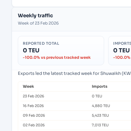
Weekly traffic
Week of 23 Feb 2026
REPORTED TOTAL
IMPORT
0 TEU
0 TEU
-100.0% vs previous tracked week
-100.0% 
Exports led the latest tracked week for Shuwaikh (K
Week
Imports
23 Feb 2026
0 TEU
16 Feb 2026
4,880 TEU
09 Feb 2026
5,423 TEU
02 Feb 2026
7,013 TEU