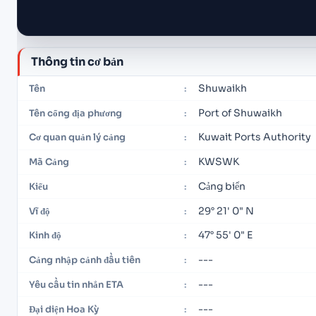
Thông tin cơ bản
Shuwaikh
Tên
:
Port of Shuwaikh
Tên cổng địa phương
:
Kuwait Ports Authority
Cơ quan quản lý cảng
:
KWSWK
Mã Cảng
:
Cảng biển
Kiểu
:
29° 21' 0" N
Vĩ độ
:
47° 55' 0" E
Kinh độ
:
---
Cảng nhập cảnh đầu tiên
:
---
Yêu cầu tin nhắn ETA
:
---
Đại diện Hoa Kỳ
: