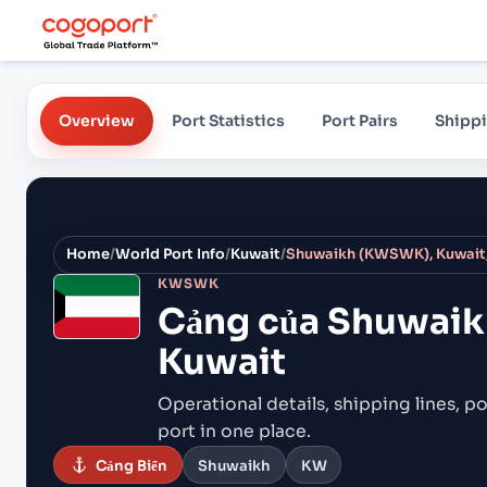
Overview
Port Statistics
Port Pairs
Shippi
Home
/
World Port Info
/
Kuwait
/
Shuwaikh (KWSWK), Kuwait,
KWSWK
Cảng của
Shuwaik
Kuwait
Operational details, shipping lines, po
port in one place.
Cảng Biển
Shuwaikh
KW