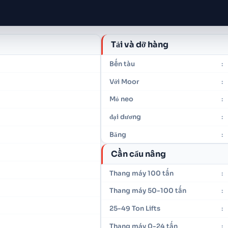
Tải và dỡ hàng
Bến tàu
:
Với Moor
:
Mỏ neo
:
đại dương
:
Băng
:
Cần cẩu nâng
Thang máy 100 tấn
:
Thang máy 50-100 tấn
:
25-49 Ton Lifts
:
Thang máy 0-24 tấn
: