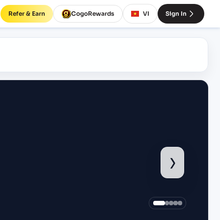
Refer & Earn
CogoRewards
VI
Sign In
›