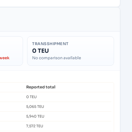
TRANSSHIPMENT
0 TEU
 week
No comparison available
Reported total
0 TEU
5,065 TEU
5,940 TEU
7,572 TEU