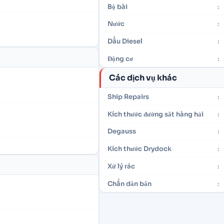
Bộ bài
:
Nước
:
Dầu Diesel
:
Động cơ
:
Các dịch vụ khác
Ship Repairs
:
Kích thước đường sắt hàng hải
:
Degauss
:
Kích thước Drydock
:
Xử lý rác
:
Chấn dằn bẩn
: