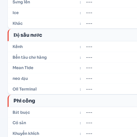
---
Sưng lên
:
---
Ice
:
---
Khác
:
Độ sâu nước
---
Kênh
:
---
Bến tàu chở hàng
:
---
Mean Tide
:
---
neo đậu
:
---
Oil Terminal
:
Phi công
---
Bắt buộc
:
---
Có sẵn
:
---
Khuyến khích
: