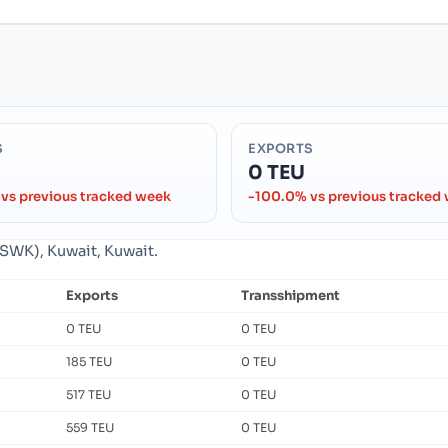
S
EXPORTS
0 TEU
vs previous tracked week
-100.0% vs previous tracked
WSWK), Kuwait, Kuwait.
Exports
Transshipment
0 TEU
0 TEU
185 TEU
0 TEU
517 TEU
0 TEU
559 TEU
0 TEU