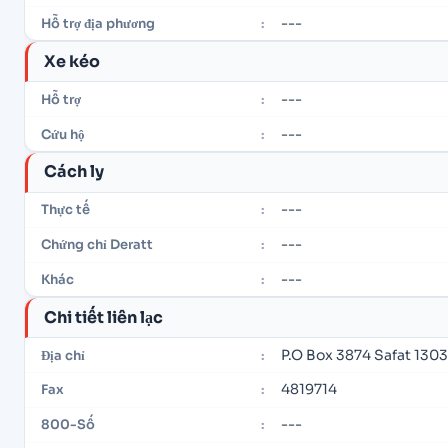
---
Hỗ trợ địa phương
:
Xe kéo
---
Hỗ trợ
:
---
Cứu hộ
:
Cách ly
---
Thực tế
:
---
Chứng chỉ Deratt
:
---
Khác
:
Chi tiết liên lạc
P.O Box 3874 Safat 130
Địa chỉ
:
4819714
Fax
:
---
800-Số
: