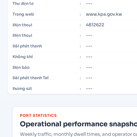
---
Thư điện tử
:
www.kpa.gov.kw
Trang web
:
4812622
Điện thoại
:
---
Điện thoại
:
---
Đài phát thanh
:
---
Không khí
:
---
Điện báo
:
---
Đài phát thanh Tel
:
---
Đường sắt
:
PORT STATISTICS
Operational performance snapshot
Weekly traffic, monthly dwell times, and operator