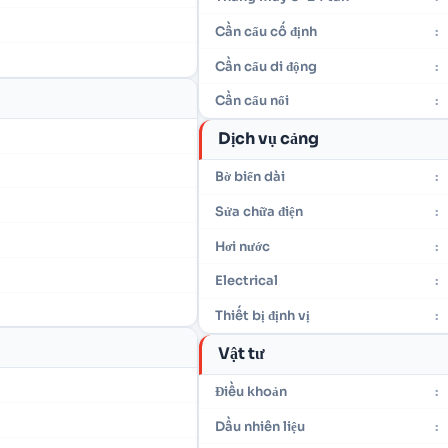
Cần cẩu cố định
:
Cần cẩu di động
:
Cần cẩu nổi
:
Dịch vụ cảng
Bờ biển dài
:
Sửa chữa điện
:
Hơi nước
:
Electrical
:
Thiết bị định vị
:
Vật tư
Điều khoản
:
Dầu nhiên liệu
: