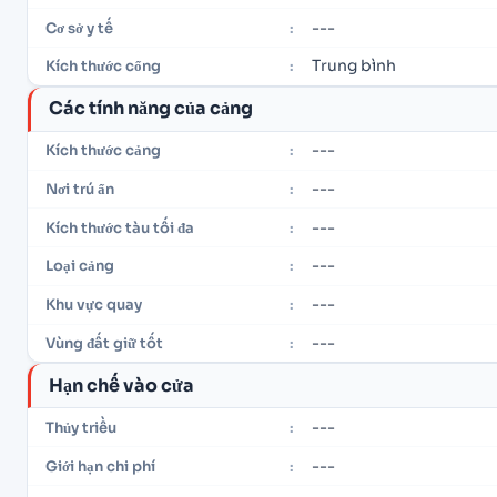
---
Cơ sở y tế
:
Trung bình
Kích thước cổng
:
Các tính năng của cảng
---
Kích thước cảng
:
---
Nơi trú ẩn
:
---
Kích thước tàu tối đa
:
---
Loại cảng
:
---
Khu vực quay
:
---
Vùng đất giữ tốt
:
Hạn chế vào cửa
---
Thủy triều
:
---
Giới hạn chi phí
: