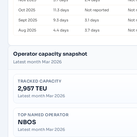
Oct 2025
11.3 days
Not reported
Not 
Sept 2025
9.3 days
3.1 days
Not 
Aug 2025
4.4 days
3.7 days
Not 
Operator capacity snapshot
Latest month Mar 2026
TRACKED CAPACITY
2,957 TEU
Latest month Mar 2026
TOP NAMED OPERATOR
NBOS
Latest month Mar 2026