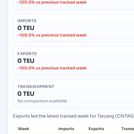
-100.0% vs previous tracked week
IMPORTS
0 TEU
-100.0% vs previous tracked week
EXPORTS
0 TEU
-100.0% vs previous tracked week
TRANSSHIPMENT
0 TEU
No comparison available
Exports led the latest tracked week for Taicang (CNTAG)
Week
Imports
Exports
Trans