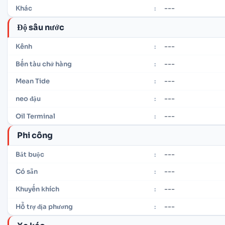
---
Khác
:
Độ sâu nước
---
Kênh
:
---
Bến tàu chở hàng
:
---
Mean Tide
:
---
neo đậu
:
---
Oil Terminal
:
Phi công
---
Bắt buộc
:
---
Có sẵn
:
---
Khuyến khích
:
---
Hỗ trợ địa phương
: