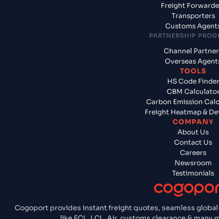
Freight Forwarde
Transporters
Customs Agent
PARTNERSHIP PRO
Channel Partner
Overseas Agent
TOOLS
HS Code Finde
CBM Calculato
Carbon Emission Calc
Freight Heatmap & De
COMPANY
About Us
Contact Us
Careers
Newsroom
Testimonials
Cogoport provides instant freight quotes, seamless global
like FCL, LCL, Air, customs clearance & many