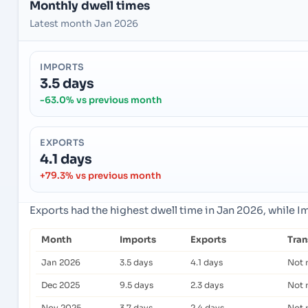
Monthly dwell times
Latest month Jan 2026
IMPORTS
3.5 days
-63.0% vs previous month
EXPORTS
4.1 days
+79.3% vs previous month
Exports had the highest dwell time in Jan 2026, while 
Month
Imports
Exports
Tra
Jan 2026
3.5 days
4.1 days
Not 
Dec 2025
9.5 days
2.3 days
Not 
Nov 2025
3.7 days
2.4 days
Not 