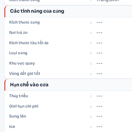
Các tính năng của cảng
---
Kích thước cảng
:
---
Nơi trú ẩn
:
---
Kích thước tàu tối đa
:
---
Loại cảng
:
---
Khu vực quay
:
---
Vùng đất giữ tốt
:
Hạn chế vào cửa
---
Thủy triều
:
---
Giới hạn chi phí
:
---
Sưng lên
:
---
Ice
: