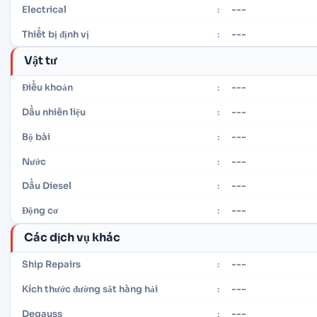
---
Electrical
:
---
Thiết bị định vị
:
Vật tư
---
Điều khoản
:
---
Dầu nhiên liệu
:
---
Bộ bài
:
---
Nước
:
---
Dầu Diesel
:
---
Động cơ
:
Các dịch vụ khác
---
Ship Repairs
:
---
Kích thước đường sắt hàng hải
:
---
Degauss
: