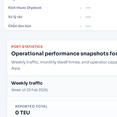
---
Kích thước Drydock
:
---
Xử lý rác
:
---
Chấn dằn bẩn
:
PORT STATISTICS
Operational performance snapshots for 
Weekly traffic, monthly dwell times, and operator cap
Asia.
Weekly traffic
Week of 23 Feb 2026
REPORTED TOTAL
0 TEU