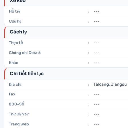
Xe kéo
---
Hỗ trợ
:
---
Cứu hộ
:
Cách ly
---
Thực tế
:
---
Chứng chỉ Deratt
:
---
Khác
:
Chi tiết liên lạc
Taicang, Jiangsu
Địa chỉ
:
---
Fax
:
---
800-Số
:
---
Thư điện tử
:
---
Trang web
: