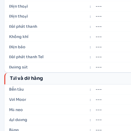
---
Điện thoại
:
---
Điện thoại
:
---
Đài phát thanh
:
---
Không khí
:
---
Điện báo
:
---
Đài phát thanh Tel
:
---
Đường sắt
:
Tải và dỡ hàng
---
Bến tàu
:
---
Với Moor
:
---
Mỏ neo
:
---
đại dương
:
---
Băng
: