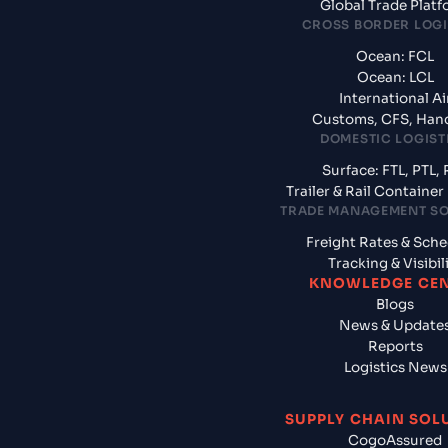
Global Trade Plat
CROSS BORDER LOGI
Ocean: FCL
Ocean: LCL
International Ai
Customs, CFS, Han
DOMESTIC LOGIST
Surface: FTL, PTL, 
Trailer & Rail Containe
TRADE MANAGEMENT S
Freight Rates & Sch
Tracking & Visibil
KNOWLEDGE CE
Blogs
News & Update
Reports
Logistics News
SUPPLY CHAIN SOL
CogoAssured