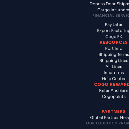
Door to Door Ship
Cargo Insuranc
FINANCIAL SERVI
Pay Later
Export Factorin
Cogo FX
RESOURCES
Port Info
Shipping Terms
Shipping Lines
Air Lines
Incoterms
Help Center
COGO REWAR
Refer And Earn
Cogopoints
PARTNERS
Global Partner Net
OUR LOGISTICS PRO