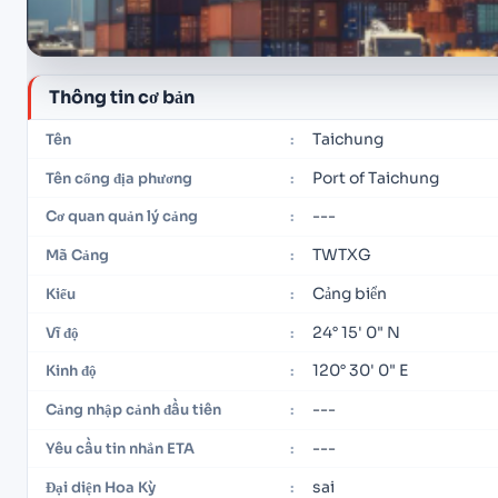
Thông tin cơ bản
Taichung
Tên
:
Port of Taichung
Tên cổng địa phương
:
---
Cơ quan quản lý cảng
:
TWTXG
Mã Cảng
:
Cảng biển
Kiểu
:
24° 15' 0" N
Vĩ độ
:
120° 30' 0" E
Kinh độ
:
---
Cảng nhập cảnh đầu tiên
:
---
Yêu cầu tin nhắn ETA
:
sai
Đại diện Hoa Kỳ
: