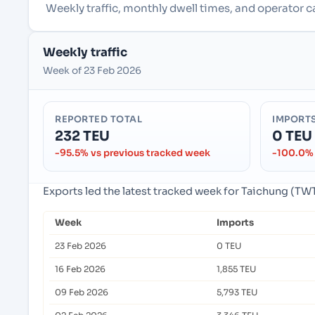
Weekly traffic, monthly dwell times, and operator 
Weekly traffic
Week of 23 Feb 2026
REPORTED TOTAL
IMPORT
232 TEU
0 TEU
-95.5% vs previous tracked week
-100.0% 
Exports led the latest tracked week for Taichung (TW
Week
Imports
23 Feb 2026
0 TEU
16 Feb 2026
1,855 TEU
09 Feb 2026
5,793 TEU