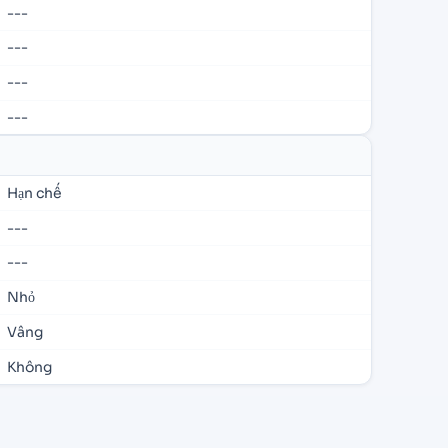
---
---
---
---
Hạn chế
---
---
Nhỏ
Vâng
Không