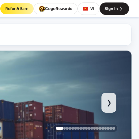
Refer & Earn
CogoRewards
VI
Sign In
›