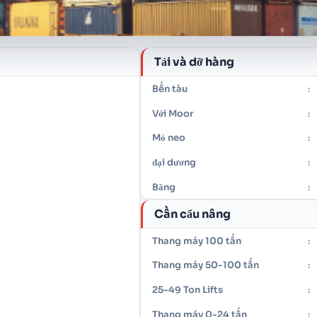
Tải và dỡ hàng
Bến tàu
:
Với Moor
:
Mỏ neo
:
đại dương
:
Băng
:
Cần cẩu nâng
Thang máy 100 tấn
:
Thang máy 50-100 tấn
:
25-49 Ton Lifts
:
Thang máy 0-24 tấn
: