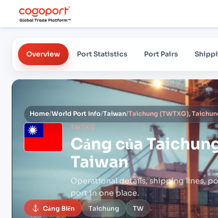
Overview
Port Statistics
Port Pairs
Shippi
Home
/
World Port Info
/
Taiwan
/
Taichung (TWTXG), Taichun
TWTXG
Cảng của
Taichung
Taiwan
Operational details, shipping lines, po
port in one place.
Cảng Biển
Taichung
TW