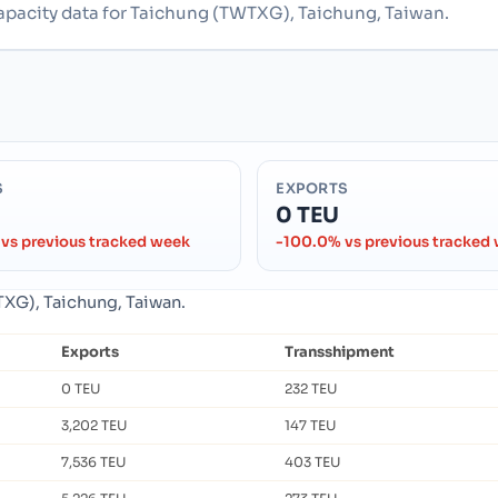
capacity data for Taichung (TWTXG), Taichung, Taiwan.
S
EXPORTS
0 TEU
vs previous tracked week
-100.0% vs previous tracked
TXG), Taichung, Taiwan.
Exports
Transshipment
0 TEU
232 TEU
3,202 TEU
147 TEU
7,536 TEU
403 TEU