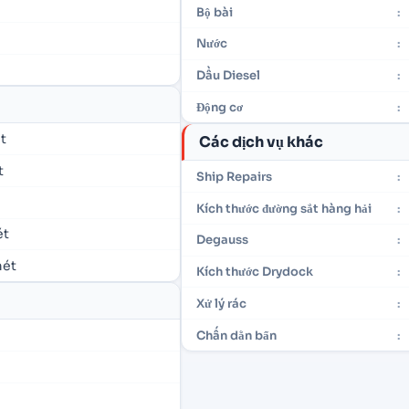
Bộ bài
:
Nước
:
Dầu Diesel
:
Động cơ
:
ét
Các dịch vụ khác
t
Ship Repairs
:
Kích thước đường sắt hàng hải
:
ét
Degauss
:
mét
Kích thước Drydock
:
Xử lý rác
:
Chấn dằn bẩn
: