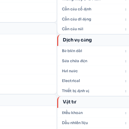
Cần cẩu cố định
:
Cần cẩu di động
:
Cần cẩu nổi
:
Dịch vụ cảng
Bờ biển dài
:
Sửa chữa điện
:
Hơi nước
:
Electrical
:
Thiết bị định vị
:
Vật tư
Điều khoản
:
Dầu nhiên liệu
: