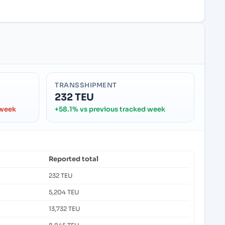
TRANSSHIPMENT
232 TEU
 week
+58.1% vs previous tracked week
Reported total
232 TEU
5,204 TEU
13,732 TEU