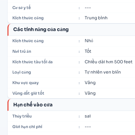
---
Cơ sở y tế
:
Trung bình
Kích thước cổng
:
Các tính năng của cảng
Nhỏ
Kích thước cảng
:
Tốt
Nơi trú ẩn
:
Chiều dài hơn 500 feet
Kích thước tàu tối đa
:
Tự nhiên ven biển
Loại cảng
:
Vâng
Khu vực quay
:
Vâng
Vùng đất giữ tốt
:
Hạn chế vào cửa
sai
Thủy triều
:
---
Giới hạn chi phí
: