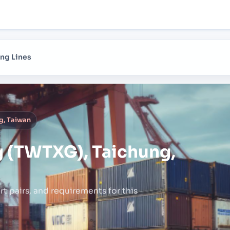
ng Lines
g, Taiwan
 (TWTXG), Taichung,
rt pairs,
and requirements for this