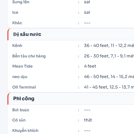
sai
Sưng lên
:
sai
Ice
:
---
Khác
:
Độ sâu nước
36 - 40 feet, 11 - 12,2 m
Kênh
:
26 - 30 feet, 7,1 - 9,1 mé
Bến tàu chở hàng
:
4 feet
Mean Tide
:
46 - 50 feet, 14 - 15,2 m
neo đậu
:
41 - 45 feet, 12,5 - 13,7 
Oil Terminal
:
Phi công
---
Bắt buộc
:
thật
Có sẵn
:
---
Khuyến khích
: