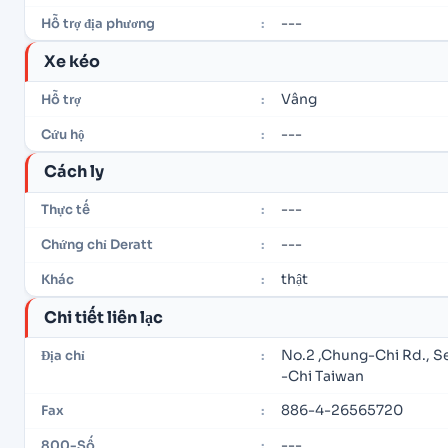
---
Hỗ trợ địa phương
:
Xe kéo
Vâng
Hỗ trợ
:
---
Cứu hộ
:
Cách ly
---
Thực tế
:
---
Chứng chỉ Deratt
:
thật
Khác
:
Chi tiết liên lạc
No.2 ,Chung-Chi Rd., S
Địa chỉ
:
-Chi Taiwan
886-4-26565720
Fax
:
---
800-Số
: