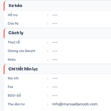
Xe kéo
---
Hỗ trợ
:
---
Cứu hộ
:
Cách ly
---
Thực tế
:
---
Chứng chỉ Deratt
:
---
Khác
:
Chi tiết liên lạc
---
Địa chỉ
:
---
Fax
:
---
800-Số
:
info@marsaaljanoob.com
Thư điện tử
: