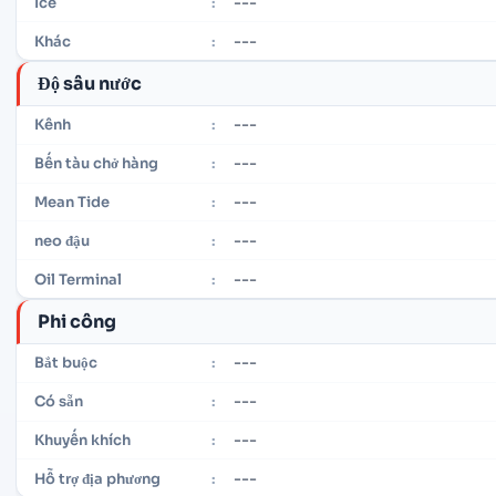
---
Ice
:
---
Khác
:
Độ sâu nước
---
Kênh
:
---
Bến tàu chở hàng
:
---
Mean Tide
:
---
neo đậu
:
---
Oil Terminal
:
Phi công
---
Bắt buộc
:
---
Có sẵn
:
---
Khuyến khích
:
---
Hỗ trợ địa phương
: