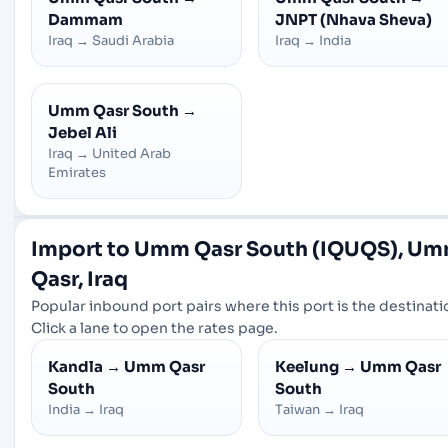
Dammam
JNPT (Nhava Sheva)
Iraq
→
Saudi Arabia
Iraq
→
India
Umm Qasr South
→
Jebel Ali
Iraq
→
United Arab
Emirates
Import to Umm Qasr South (IQUQS), U
Qasr, Iraq
Popular inbound port pairs where this port is the destinati
Click a lane to open the rates page.
Kandla
→
Umm Qasr
Keelung
→
Umm Qasr
South
South
India
→
Iraq
Taiwan
→
Iraq