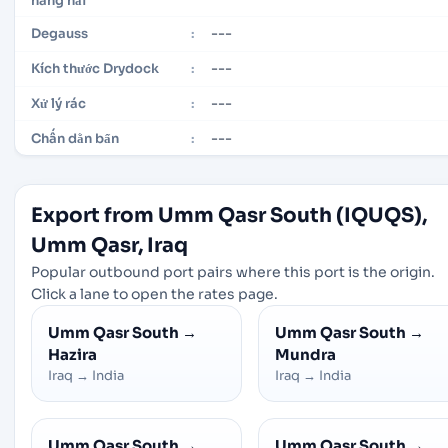
hàng hải
---
Degauss
:
---
Kích thước Drydock
:
---
Xử lý rác
:
---
Chấn dằn bẩn
:
Export from Umm Qasr South (IQUQS),
Umm Qasr, Iraq
Popular outbound port pairs where this port is the origin.
Click a lane to open the rates page.
Umm Qasr South
→
Umm Qasr South
→
Hazira
Mundra
Iraq
→
India
Iraq
→
India
Umm Qasr South
→
Umm Qasr South
→