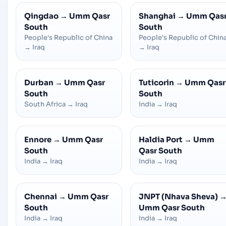
Qingdao
→
Umm Qasr
Shanghai
→
Umm Qas
South
South
People's Republic of China
People's Republic of Chin
→
Iraq
→
Iraq
Durban
→
Umm Qasr
Tuticorin
→
Umm Qasr
South
South
South Africa
→
Iraq
India
→
Iraq
Ennore
→
Umm Qasr
Haldia Port
→
Umm
South
Qasr South
India
→
Iraq
India
→
Iraq
Chennai
→
Umm Qasr
JNPT (Nhava Sheva)
South
Umm Qasr South
India
→
Iraq
India
→
Iraq