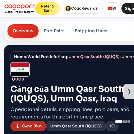
Refer &
Sign
CogoRewards
VI
Earn
Overview
Port Pairs
Shipping Lines
Home
/
World Port Info
/
Iraq
/
Umm Qasr South (IQUQS), Umm Q
IQUQS
Cảng của
Umm Qasr South
›
(IQUQS), Umm Qasr, Iraq
Operational details, shipping lines, port pairs,
and
requirements for this port in one place.
Cảng Biển
Umm Qasr South (IQUQS)
IQ