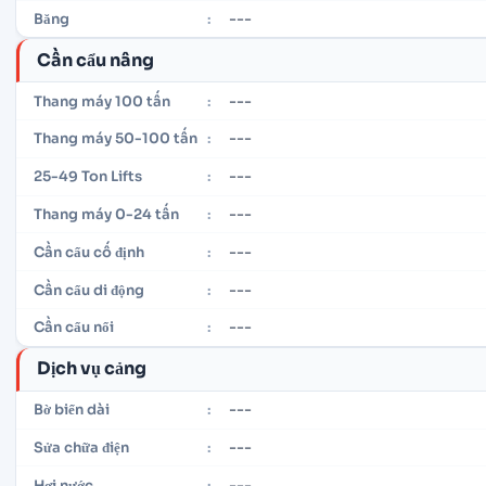
---
Băng
:
Cần cẩu nâng
---
Thang máy 100 tấn
:
---
Thang máy 50-100 tấn
:
---
25-49 Ton Lifts
:
---
Thang máy 0-24 tấn
:
---
Cần cẩu cố định
:
---
Cần cẩu di động
:
---
Cần cẩu nổi
:
Dịch vụ cảng
---
Bờ biển dài
:
---
Sửa chữa điện
:
---
Hơi nước
: