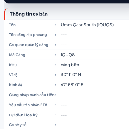
Thông tin cơ bản
Umm Qasr South (IQUQS)
Tên
:
---
Tên cổng địa phương
:
---
Cơ quan quản lý cảng
:
IQUQS
Mã Cảng
:
cảng biển
Kiểu
:
30° 1' 0" N
Vĩ độ
:
47° 58' 0" E
Kinh độ
:
---
Cảng nhập cảnh đầu tiên
:
---
Yêu cầu tin nhắn ETA
:
---
Đại diện Hoa Kỳ
:
---
Cơ sở y tế
: