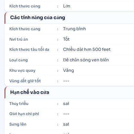
Lớn
Kích thước cổng
:
Các tính năng của cảng
Trung bình
Kích thước cảng
:
Tốt
Nơi trú ẩn
:
Chiều dài hơn 500 feet
Kích thước tàu tối đa
:
Đê chắn sóng ven biển
Loại cảng
:
Vâng
Khu vực quay
:
---
Vùng đất giữ tốt
:
Hạn chế vào cửa
sai
Thủy triều
:
---
Giới hạn chi phí
:
sai
Sưng lên
: