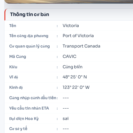
Thông tin cơ bản
Victoria
Tên
:
Port of Victoria
Tên cổng địa phương
:
Transport Canada
Cơ quan quản lý cảng
:
CAVIC
Mã Cảng
:
Cảng biển
Kiểu
:
48° 25' 0" N
Vĩ độ
:
123° 22' 0" W
Kinh độ
:
---
Cảng nhập cảnh đầu tiên
:
---
Yêu cầu tin nhắn ETA
:
sai
Đại diện Hoa Kỳ
:
---
Cơ sở y tế
: