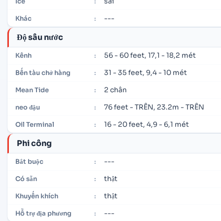
sai
Ice
:
---
Khác
:
Độ sâu nước
56 - 60 feet, 17,1 - 18,2 mét
Kênh
:
31 - 35 feet, 9,4 - 10 mét
Bến tàu chở hàng
:
2 chân
Mean Tide
:
76 feet - TRÊN, 23.2m - TRÊN
neo đậu
:
16 - 20 feet, 4,9 - 6,1 mét
Oil Terminal
:
Phi công
---
Bắt buộc
:
thật
Có sẵn
:
thật
Khuyến khích
:
---
Hỗ trợ địa phương
: