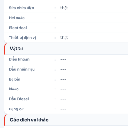
thật
Sửa chữa điện
:
---
Hơi nước
:
---
Electrical
:
thật
Thiết bị định vị
:
Vật tư
---
Điều khoản
:
---
Dầu nhiên liệu
:
---
Bộ bài
:
---
Nước
:
---
Dầu Diesel
:
---
Động cơ
:
Các dịch vụ khác