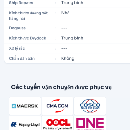
Trung bình
Ship Repairs
:
Nhỏ
Kích thước đường sắt
:
hàng hải
---
Degauss
:
Trung bình
Kích thước Drydock
:
---
Xử lý rác
:
Không
Chấn dằn bẩn
:
Các tuyến vận chuyển được phục vụ