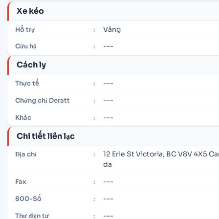
Xe kéo
Vâng
Hỗ trợ
:
---
Cứu hộ
:
Cách ly
---
Thực tế
:
---
Chứng chỉ Deratt
:
---
Khác
:
Chi tiết liên lạc
12 Erie St Victoria, BC V8V 4X5 C
Địa chỉ
:
da
---
Fax
:
---
800-Số
:
---
Thư điện tử
: