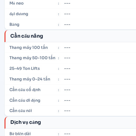
---
Mỏ neo
:
---
đại dương
:
---
Băng
:
Cần cẩu nâng
---
Thang máy 100 tấn
:
---
Thang máy 50-100 tấn
:
---
25-49 Ton Lifts
:
---
Thang máy 0-24 tấn
:
---
Cần cẩu cố định
:
---
Cần cẩu di động
:
---
Cần cẩu nổi
:
Dịch vụ cảng
---
Bờ biển dài
: