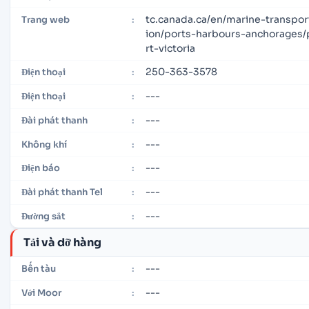
tc.canada.ca/en/marine-transpor
Trang web
:
ion/ports-harbours-anchorages/
rt-victoria
250-363-3578
Điện thoại
:
---
Điện thoại
:
---
Đài phát thanh
:
---
Không khí
:
---
Điện báo
:
---
Đài phát thanh Tel
:
---
Đường sắt
:
Tải và dỡ hàng
---
Bến tàu
:
---
Với Moor
: