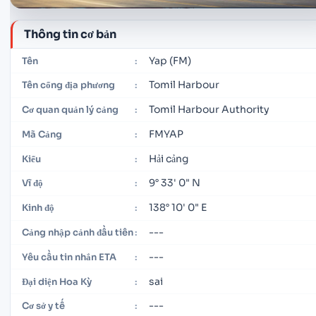
Thông tin cơ bản
Yap (FM)
Tên
:
Tomil Harbour
Tên cổng địa phương
:
Tomil Harbour Authority
Cơ quan quản lý cảng
:
FMYAP
Mã Cảng
:
Hải cảng
Kiểu
:
9° 33' 0" N
Vĩ độ
:
138° 10' 0" E
Kinh độ
:
---
Cảng nhập cảnh đầu tiên
:
---
Yêu cầu tin nhắn ETA
:
sai
Đại diện Hoa Kỳ
:
---
Cơ sở y tế
: