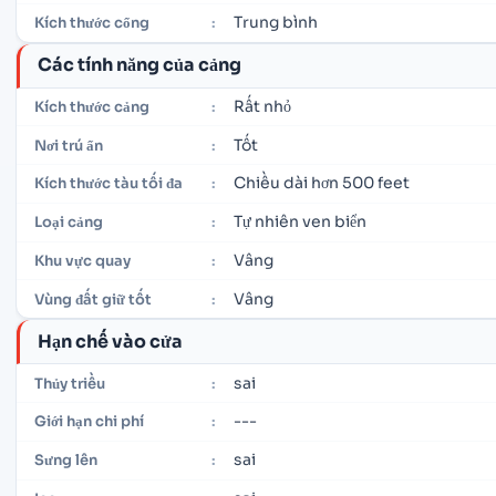
Trung bình
Kích thước cổng
:
Các tính năng của cảng
Rất nhỏ
Kích thước cảng
:
Tốt
Nơi trú ẩn
:
Chiều dài hơn 500 feet
Kích thước tàu tối đa
:
Tự nhiên ven biển
Loại cảng
:
Vâng
Khu vực quay
:
Vâng
Vùng đất giữ tốt
:
Hạn chế vào cửa
sai
Thủy triều
:
---
Giới hạn chi phí
:
sai
Sưng lên
: