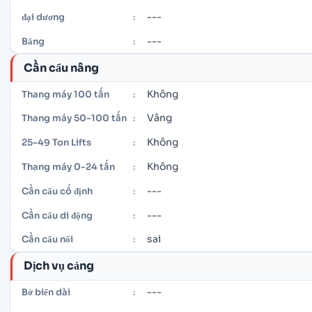
---
đại dương
:
---
Băng
:
Cần cẩu nâng
Không
Thang máy 100 tấn
:
Vâng
Thang máy 50-100 tấn
:
Không
25-49 Ton Lifts
:
Không
Thang máy 0-24 tấn
:
---
Cần cẩu cố định
:
---
Cần cẩu di động
:
sai
Cần cẩu nổi
:
Dịch vụ cảng
---
Bờ biển dài
: