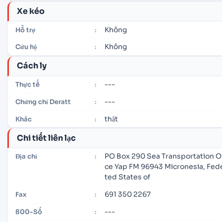
Xe kéo
Không
Hỗ trợ
:
Không
Cứu hộ
:
Cách ly
---
Thực tế
:
---
Chứng chỉ Deratt
:
thật
Khác
:
Chi tiết liên lạc
PO Box 290 Sea Transportation Of
Địa chỉ
:
ce Yap FM 96943 Micronesia, Fed
ted States of
691 350 2267
Fax
:
---
800-Số
: