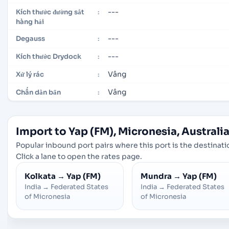
---
Kích thước đường sắt
:
hàng hải
---
Degauss
:
---
Kích thước Drydock
:
Vâng
Xử lý rác
:
Vâng
Chấn dằn bẩn
:
Import to Yap (FM), Micronesia, Australi
Popular inbound port pairs where this port is the destinati
Click a lane to open the rates page.
Kolkata
→
Yap (FM)
Mundra
→
Yap (FM)
India
→
Federated States
India
→
Federated States
of Micronesia
of Micronesia