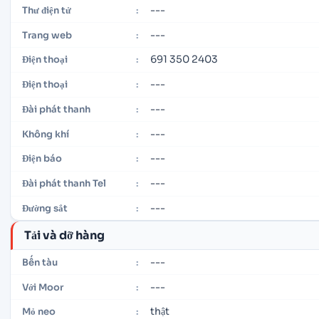
---
Thư điện tử
:
---
Trang web
:
691 350 2403
Điện thoại
:
---
Điện thoại
:
---
Đài phát thanh
:
---
Không khí
:
---
Điện báo
:
---
Đài phát thanh Tel
:
---
Đường sắt
:
Tải và dỡ hàng
---
Bến tàu
:
---
Với Moor
:
thật
Mỏ neo
: