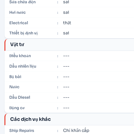
sai
Sửa chữa điện
:
sai
Hơi nước
:
thật
Electrical
:
sai
Thiết bị định vị
:
Vật tư
---
Điều khoản
:
---
Dầu nhiên liệu
:
---
Bộ bài
:
---
Nước
:
---
Dầu Diesel
:
---
Động cơ
:
Các dịch vụ khác
Chỉ khẩn cấp
Ship Repairs
: