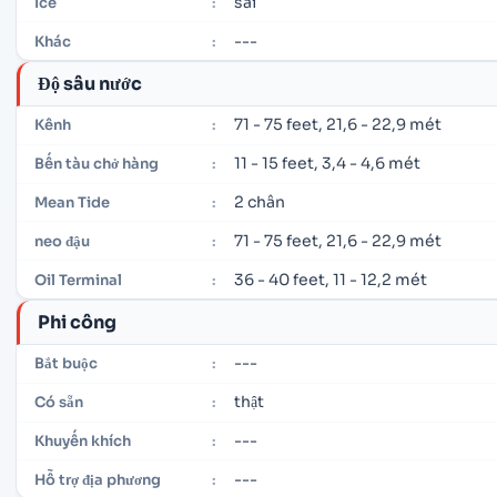
sai
Ice
:
---
Khác
:
Độ sâu nước
71 - 75 feet, 21,6 - 22,9 mét
Kênh
:
11 - 15 feet, 3,4 - 4,6 mét
Bến tàu chở hàng
:
2 chân
Mean Tide
:
71 - 75 feet, 21,6 - 22,9 mét
neo đậu
:
36 - 40 feet, 11 - 12,2 mét
Oil Terminal
:
Phi công
---
Bắt buộc
:
thật
Có sẵn
:
---
Khuyến khích
:
---
Hỗ trợ địa phương
: