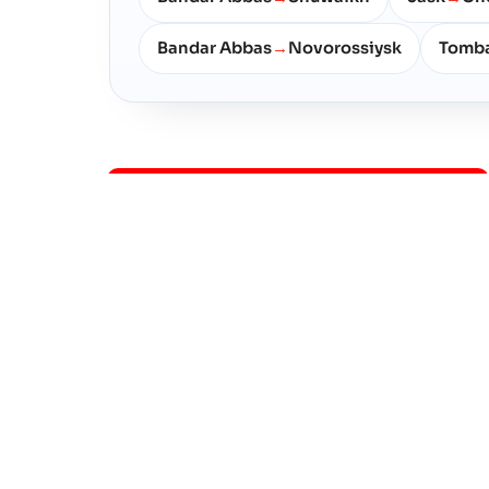
Bandar Abbas
Novorossiysk
Tomb
→
A
Amirabad
Cảng Biển
Anzali
Cảng Biển
H