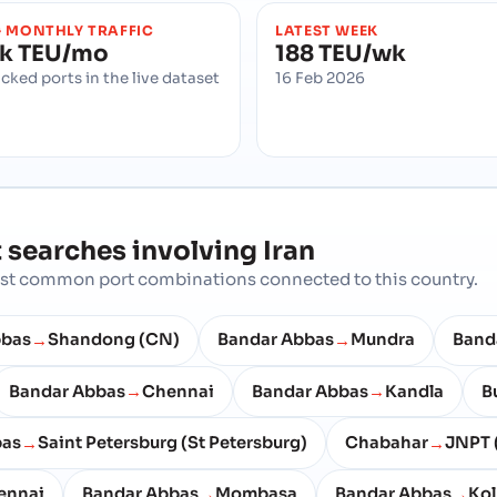
 MONTHLY TRAFFIC
LATEST WEEK
1k TEU/mo
188 TEU/wk
acked ports in the live dataset
16 Feb 2026
 searches involving
Iran
most common port combinations connected to this country.
bbas
Shandong (CN)
Bandar Abbas
Mundra
Band
→
→
Bandar Abbas
Chennai
Bandar Abbas
Kandla
B
→
→
bas
Saint Petersburg (St Petersburg)
Chabahar
JNPT 
→
→
ennai
Bandar Abbas
Mombasa
Bandar Abbas
Kol
→
→