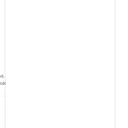
ad, Anzali, Bandar Abbas đóng vai trò quan trọng
ới các tuyến đường vận chuyển quốc tế trên toàn cầu.