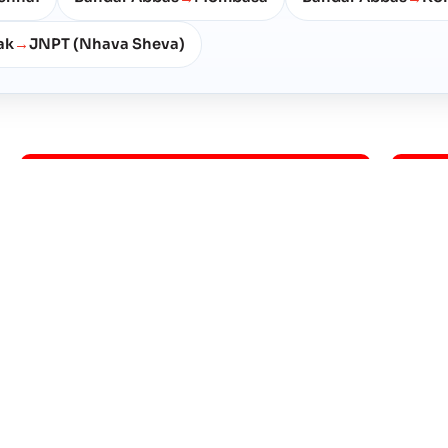
ak
JNPT (Nhava Sheva)
→
B
C
Bandar Abbas
Chab
Cảng Biển
Bandar Khomeini
Cảng Biển
BANDAR SHAHID RAJAEE
Cảng Biển
Bushehr
Cảng Biển
K
N