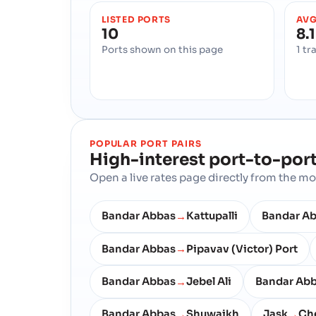
LISTED PORTS
AVG
10
8.
Ports shown on this page
1 tr
POPULAR PORT PAIRS
High-interest port-to-port
Open a live rates page directly from the 
Bandar Abbas
Kattupalli
Bandar A
→
Bandar Abbas
Pipavav (Victor) Port
→
Bandar Abbas
Jebel Ali
Bandar Ab
→
Bandar Abbas
Shuwaikh
Jask
Ch
→
→