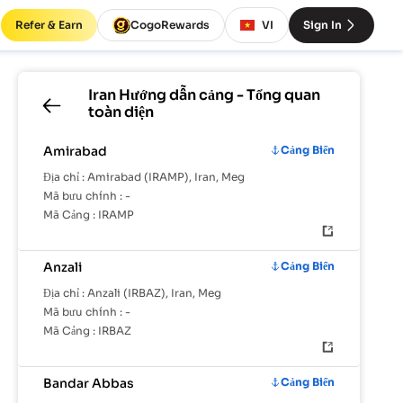
Refer & Earn
CogoRewards
VI
Sign In
Iran
Hướng dẫn cảng - Tổng quan
toàn diện
Amirabad
Cảng Biển
Địa chỉ :
Amirabad (IRAMP), Iran, Meg
Mã bưu chính :
-
Mã Cảng :
IRAMP
Anzali
Cảng Biển
Địa chỉ :
Anzali (IRBAZ), Iran, Meg
Mã bưu chính :
-
Mã Cảng :
IRBAZ
Bandar Abbas
Cảng Biển