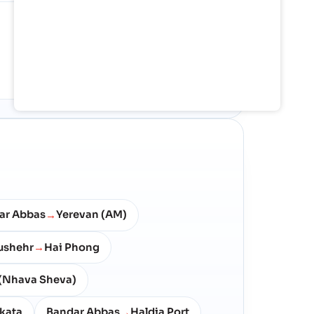
SHARE OF GLOBAL TRADE
0.03%
Against 24.6M TEU/mo in tracked
global container flow
ar Abbas
Yerevan (AM)
→
ushehr
Hai Phong
→
(Nhava Sheva)
kata
Bandar Abbas
Haldia Port
→