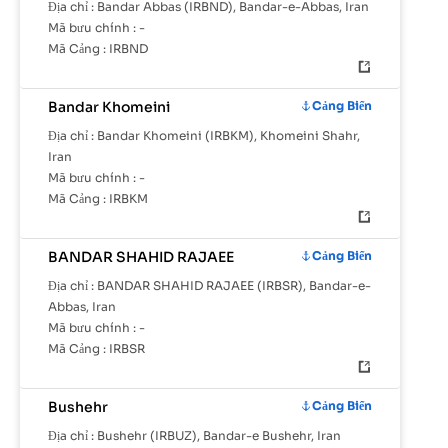
Địa chỉ :
Bandar Abbas (IRBND), Bandar-e-Abbas, Iran
Mã bưu chính :
-
Mã Cảng :
IRBND
Bandar Khomeini
Cảng Biển
Địa chỉ :
Bandar Khomeini (IRBKM), Khomeini Shahr,
Iran
Mã bưu chính :
-
Mã Cảng :
IRBKM
BANDAR SHAHID RAJAEE
Cảng Biển
Địa chỉ :
BANDAR SHAHID RAJAEE (IRBSR), Bandar-e-
Abbas, Iran
Mã bưu chính :
-
Mã Cảng :
IRBSR
Bushehr
Cảng Biển
Địa chỉ :
Bushehr (IRBUZ), Bandar-e Bushehr, Iran