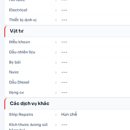
---
Electrical
:
---
Thiết bị định vị
:
Vật tư
---
Điều khoản
:
---
Dầu nhiên liệu
:
---
Bộ bài
:
---
Nước
:
---
Dầu Diesel
:
---
Động cơ
:
Các dịch vụ khác
Hạn chế
Ship Repairs
:
---
Kích thước đường sắt
: