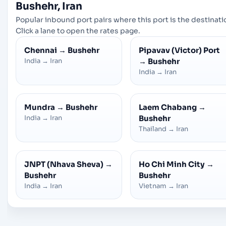
Bushehr, Iran
Popular inbound port pairs where this port is the destinati
Click a lane to open the rates page.
Chennai
→
Bushehr
Pipavav (Victor) Port
India
→
Iran
→
Bushehr
India
→
Iran
Mundra
→
Bushehr
Laem Chabang
→
India
→
Iran
Bushehr
Thailand
→
Iran
JNPT (Nhava Sheva)
→
Ho Chi Minh City
→
Bushehr
Bushehr
India
→
Iran
Vietnam
→
Iran