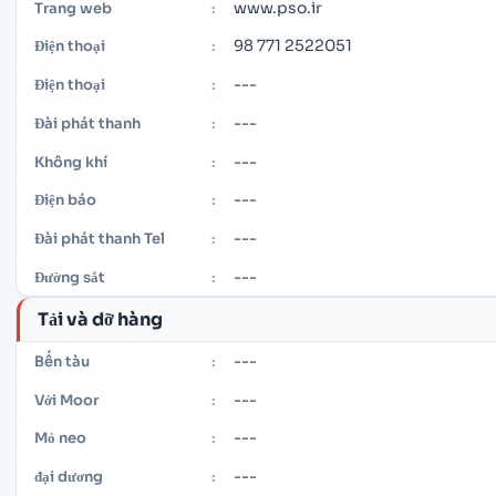
www.pso.ir
Trang web
:
98 771 2522051
Điện thoại
:
---
Điện thoại
:
---
Đài phát thanh
:
---
Không khí
:
---
Điện báo
:
---
Đài phát thanh Tel
:
---
Đường sắt
:
Tải và dỡ hàng
---
Bến tàu
:
---
Với Moor
:
---
Mỏ neo
:
---
đại dương
: