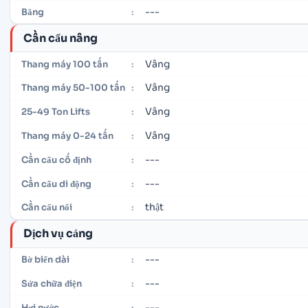
---
Băng
:
Cần cẩu nâng
Vâng
Thang máy 100 tấn
:
Vâng
Thang máy 50-100 tấn
:
Vâng
25-49 Ton Lifts
:
Vâng
Thang máy 0-24 tấn
:
---
Cần cẩu cố định
:
---
Cần cẩu di động
:
thật
Cần cẩu nổi
:
Dịch vụ cảng
---
Bờ biển dài
:
---
Sửa chữa điện
:
---
Hơi nước
: