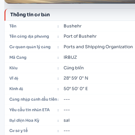
Thông tin cơ bản
Bushehr
Tên
:
Port of Bushehr
Tên cổng địa phương
:
Ports and Shipping Organization
Cơ quan quản lý cảng
:
IRBUZ
Mã Cảng
:
Cảng biển
Kiểu
:
28° 59' 0" N
Vĩ độ
:
50° 50' 0" E
Kinh độ
:
---
Cảng nhập cảnh đầu tiên
:
---
Yêu cầu tin nhắn ETA
:
sai
Đại diện Hoa Kỳ
:
---
Cơ sở y tế
: