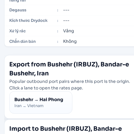
hàng hải
---
Degauss
:
---
Kích thước Drydock
:
Vâng
Xử lý rác
:
Không
Chấn dằn bẩn
:
Export from Bushehr (IRBUZ), Bandar-e
Bushehr, Iran
Popular outbound port pairs where this port is the origin.
Click a lane to open the rates page.
Bushehr
→
Hai Phong
Iran
→
Vietnam
Import to Bushehr (IRBUZ), Bandar-e