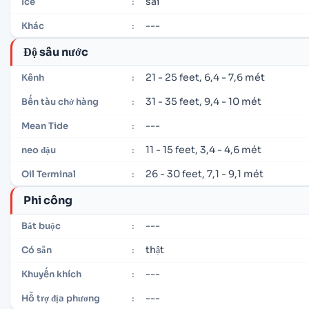
sai
Ice
:
---
Khác
:
Độ sâu nước
21 - 25 feet, 6,4 - 7,6 mét
Kênh
:
31 - 35 feet, 9,4 - 10 mét
Bến tàu chở hàng
:
---
Mean Tide
:
11 - 15 feet, 3,4 - 4,6 mét
neo đậu
:
26 - 30 feet, 7,1 - 9,1 mét
Oil Terminal
:
Phi công
---
Bắt buộc
:
thật
Có sẵn
:
---
Khuyến khích
:
---
Hỗ trợ địa phương
: