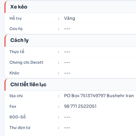
Xe kéo
Vâng
Hỗ trợ
:
---
Cứu hộ
:
Cách ly
---
Thực tế
:
---
Chứng chỉ Deratt
:
---
Khác
:
Chi tiết liên lạc
PO Box 7513749797 Bushehr Iran
Địa chỉ
:
98 771 2522051
Fax
:
---
800-Số
:
---
Thư điện tử
: