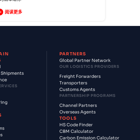
阅读更多
AIN
PARTNERS
S
Global Partner Network
d
OUR LOGISTICS PROVIDERS
 Shipments
Freight Forwarders
nce
Transporters
ERVICES
Customs Agents
PARTNERSHIP PROGRAMS
ring
Channel Partners
Overseas Agents
S
TOOLS
HS Code Finder
ms
CBM Calculator
es
Carbon Emission Calculator