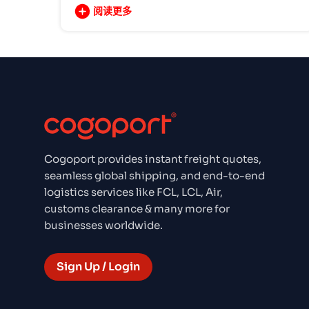
阅读更多
Cogoport provides instant freight quotes,
seamless global shipping, and end-to-end
logistics services like FCL, LCL, Air,
customs clearance & many more for
businesses worldwide.
Sign Up / Login