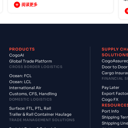
阅读更多
PRODUCTS
SUPPLY CH
SOLUTION
CogoAI
CogoAssure
Global Trade Platform
CROSS BORDER LOGISTICS
Door to Door
Cargo Insura
Ocean: FCL
FINANCIAL S
Ocean: LCL
Pay Later
International Air
Export Facto
Customs, CFS, Handling
DOMESTIC LOGISTICS
Cogo FX
RESOURCE
Surface: FTL, PTL, Rail
Port Info
Trailer & Rail Container Haulage
Shipping Ter
TRADE MANAGEMENT SOLUTIONS
Shipping Lin