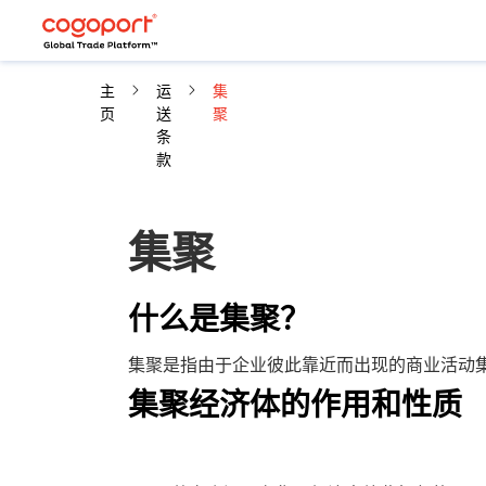
主
运
集
页
送
聚
条
款
集聚
什么是集聚？
集聚是指由于企业彼此靠近而出现的商业活动
集聚经济体的作用和性质