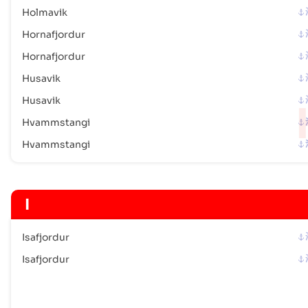
Holmavik
Hornafjordur
Hornafjordur
Husavik
Husavik
Hvammstangi
Hvammstangi
I
Isafjordur
Isafjordur