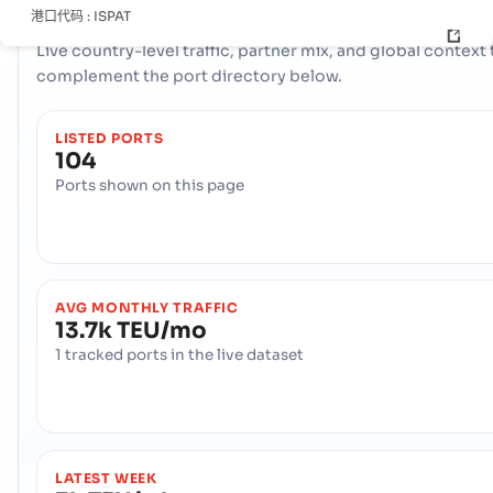
COUNTRY SNAPSHOT
港口代码 :
ISPAT
Iceland
port and trade overview
Live country-level traffic, partner mix, and global context 
complement the port directory below.
Raufarhofn
港口
地址 :
Raufarhofn (ISRAU), Iceland, Europe
邮政编码 :
-
LISTED PORTS
104
港口代码 :
ISRAU
Ports shown on this page
Reydarfjordur
海港
地址 :
Reydarfjordur (ISRFJ), Iceland, Europe
邮政编码 :
-
港口代码 :
ISRFJ
AVG MONTHLY TRAFFIC
13.7k TEU/mo
1 tracked ports in the live dataset
Reykholar
海港
地址 :
Reykholar (ISRHA), Iceland, Europe
邮政编码 :
-
港口代码 :
ISRHA
LATEST WEEK