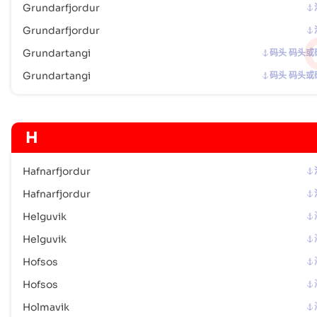
Grundarfjordur
Grundarfjordur
Grundartangi
码头 码头或
Grundartangi
码头 码头或
H
Hafnarfjordur
Hafnarfjordur
Helguvik
Helguvik
Hofsos
Hofsos
Holmavik