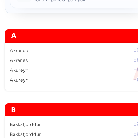
邮政编码 :
-
港口代码 :
ISTAL
Thingeyri
海港
A
地址 :
Thingeyri (ISTEY), Iceland, Europe
邮政编码 :
-
港口代码 :
ISTEY
Akranes
Akranes
Thorlakshofn
海港
Akureyri
地址 :
Thorlakshofn (ISTHH), Iceland, Europe
Akureyri
邮政编码 :
-
港口代码 :
ISTHH
Thorshofn
海港
B
地址 :
Thorshofn (ISTHO), Iceland, Europe
邮政编码 :
-
Bakkafjorddur
港口代码 :
ISTHO
Bakkafjorddur