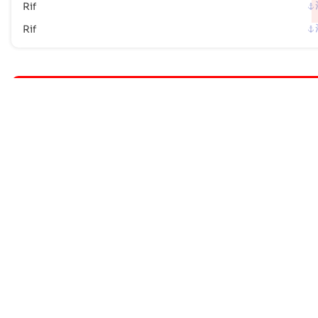
Rif
Rif
S
Sandgerdi
Sandgerdi
Saudarkrokur
Saudarkrokur
Seydisfjordur
Seydisfjordur
Siglufjordur
Siglufjordur
Skagastrond