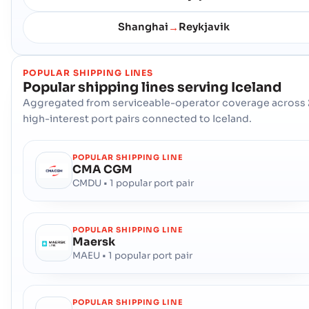
邮政编码 :
-
港口代码 :
ISSAU
Shanghai
Reykjavik
→
Seydisfjordur
港口
POPULAR SHIPPING LINES
地址 :
Seydisfjordur (ISSEY), Iceland, Europe
Popular shipping lines serving
Iceland
邮政编码 :
-
Aggregated from serviceable-operator coverage across 
港口代码 :
ISSEY
high-interest port pairs connected to Iceland.
Siglufjordur
海港
POPULAR SHIPPING LINE
地址 :
Siglufjordur (ISSIG), Iceland, Europe
CMA CGM
邮政编码 :
-
CMDU • 1 popular port pair
港口代码 :
ISSIG
POPULAR SHIPPING LINE
Skagastrond
港口
Maersk
地址 :
Skagastrond (ISSKA), Iceland, Europe
MAEU • 1 popular port pair
邮政编码 :
-
港口代码 :
ISSKA
POPULAR SHIPPING LINE