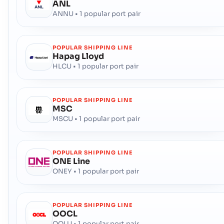
ANL
Stodvarfjordur
港口
ANNU • 1 popular port pair
地址 :
Stodvarfjordur (ISSTD), Iceland, Europe
邮政编码 :
-
港口代码 :
ISSTD
POPULAR SHIPPING LINE
Hapag Lloyd
HLCU • 1 popular port pair
Stykkisholmur
海港
地址 :
Stykkisholmur (ISSTY), Iceland, Europe
邮政编码 :
-
POPULAR SHIPPING LINE
MSC
港口代码 :
ISSTY
MSCU • 1 popular port pair
Sudureyri
海港
地址 :
Sudureyri (ISSUD), Iceland, Europe
POPULAR SHIPPING LINE
ONE Line
邮政编码 :
-
ONEY • 1 popular port pair
港口代码 :
ISSUD
Talknafjordur
海港
POPULAR SHIPPING LINE
OOCL
地址 :
Talknafjordur (ISTAL), Iceland, Europe
OOLU • 1 popular port pair