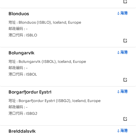
Blonduos
海港
地址 :
Blonduos (ISBLO), Iceland, Europe
邮政编码 :
-
港口代码 :
ISBLO
Bolungarvik
海港
地址 :
Bolungarvik (ISBOL), Iceland, Europe
邮政编码 :
-
港口代码 :
ISBOL
Borgarfjordur Eystri
海港
地址 :
Borgarfjordur Eystri (ISBGJ), Iceland, Europe
邮政编码 :
-
港口代码 :
ISBGJ
Breiddalsvik
海港