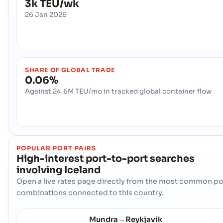
3k TEU/wk
Reykjavik
港口
26 Jan 2026
地址 :
Reykjavik (ISREY), Iceland, Europe
邮政编码 :
-
港口代码 :
ISREY
Rif
海港
SHARE OF GLOBAL TRADE
0.06%
地址 :
Rif (ISRIF), Iceland, Europe
Against 24.6M TEU/mo in tracked global container flow
邮政编码 :
-
港口代码 :
ISRIF
Sandgerdi
港口
POPULAR PORT PAIRS
地址 :
Sandgerdi (ISSAN), Iceland, Europe
High-interest port-to-port searches
邮政编码 :
-
involving
Iceland
港口代码 :
ISSAN
Open a live rates page directly from the most common po
combinations connected to this country.
Saudarkrokur
海港
地址 :
Saudarkrokur (ISSAU), Iceland, Europe
Mundra
Reykjavik
→