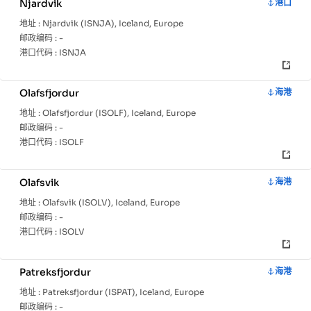
Njardvik
港口
地址 :
Njardvik (ISNJA), Iceland, Europe
邮政编码 :
-
港口代码 :
ISNJA
Olafsfjordur
海港
地址 :
Olafsfjordur (ISOLF), Iceland, Europe
邮政编码 :
-
港口代码 :
ISOLF
主
国
港
页
家
口
信
Olafsvik
海港
息
地址 :
Olafsvik (ISOLV), Iceland, Europe
邮政编码 :
-
港口代码 :
ISOLV
拥有全面的网络 104 端口, Iceland 拥有强大的海事基础设施。关键
纽，比如 Akranes, Akranes, Akureyri 在处理大量贸易、提供多
的物流选择和确保与全球国际航道的弹性连接方面发挥了重要作用。
Patreksfjordur
海港
地址 :
Patreksfjordur (ISPAT), Iceland, Europe
邮政编码 :
-