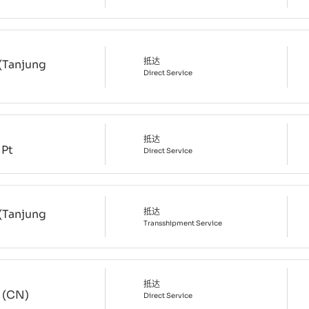
抵达
(Tanjung
Direct
Service
抵达
 Pt
Direct
Service
抵达
(Tanjung
Transshipment
Service
抵达
 (CN)
Direct
Service