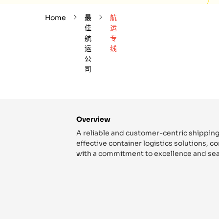
Home
最
航
佳
运
航
专
运
线
公
司
Overview
A reliable and customer-centric shipping
effective container logistics solutions, 
with a commitment to excellence and sea