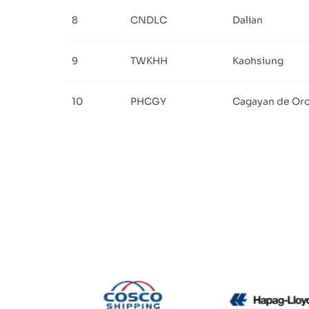
8
CNDLC
Dalian
9
TWKHH
Kaohsiung
10
PHCGY
Cagayan de Or
CMA CGM
Cosco
Hap