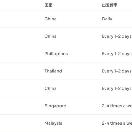
国家
出发频率
China
Daily
China
Every 1-2 days
Philippines
Every 1-2 days
Thailand
Every 1-2 days
China
Every 1-2 days
Singapore
2-4 times a w
Malaysia
2-4 times a w