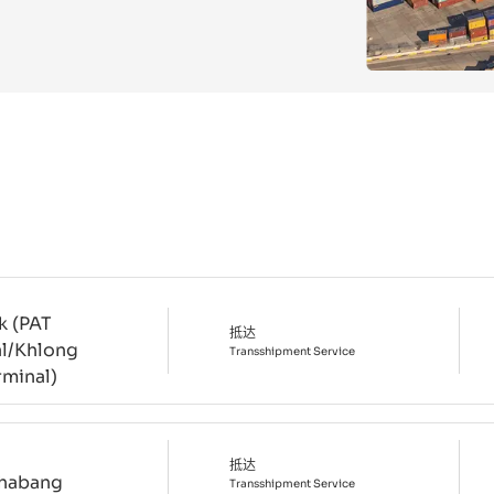
k (PAT
抵达
al/Khlong
Transshipment
Service
rminal)
抵达
habang
Transshipment
Service