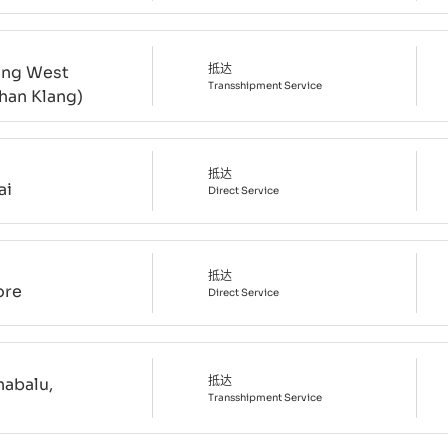
抵达
ang West
Transshipment
Service
han Klang)
抵达
ai
Direct
Service
抵达
ore
Direct
Service
抵达
nabalu,
Transshipment
Service