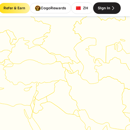
Refer & Earn
CogoRewards
ZH
Sign In