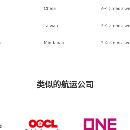
China
2-4 times a w
Taiwan
2-4 times a w
o
Mindanao
2-4 times a w
类似的航运公司
ag Lloyd
OOCL
ONE Line