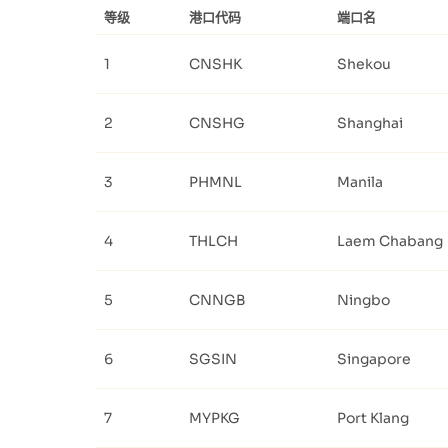
等级
港口代码
端口名
1
CNSHK
Shekou
2
CNSHG
Shanghai
3
PHMNL
Manila
4
THLCH
Laem Chabang
5
CNNGB
Ningbo
6
SGSIN
Singapore
7
MYPKG
Port Klang