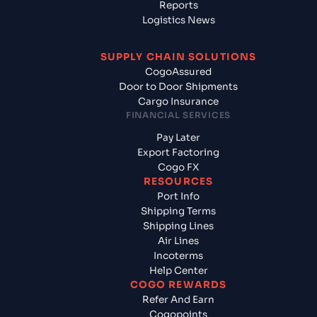
Reports
Logistics News
SUPPLY CHAIN SOLUTIONS
CogoAssured
Door to Door Shipments
Cargo Insurance
FINANCIAL SERVICES
Pay Later
Export Factoring
Cogo FX
RESOURCES
Port Info
Shipping Terms
Shipping Lines
Air Lines
Incoterms
Help Center
COGO REWARDS
Refer And Earn
Cogopoints