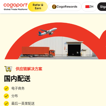
Refer &
Sig
CogoRewards
ZH
Earn
供应链解决方案
国内配送
电子商务
分布
最后一英里配送