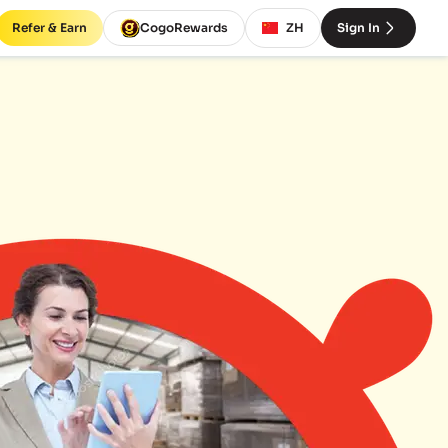
Refer & Earn
CogoRewards
ZH
Sign In