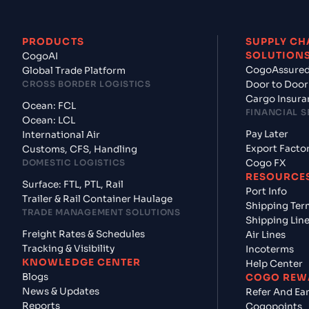
PRODUCTS
SUPPLY CH
SOLUTION
CogoAI
CogoAssure
Global Trade Platform
CROSS BORDER LOGISTICS
Door to Door
Cargo Insura
Ocean: FCL
FINANCIAL S
Ocean: LCL
Pay Later
International Air
Export Facto
Customs, CFS, Handling
DOMESTIC LOGISTICS
Cogo FX
RESOURCE
Surface: FTL, PTL, Rail
Port Info
Trailer & Rail Container Haulage
Shipping Ter
TRADE MANAGEMENT SOLUTIONS
Shipping Lin
Freight Rates & Schedules
Air Lines
Tracking & Visibility
Incoterms
KNOWLEDGE CENTER
Help Center
Blogs
COGO REW
News & Updates
Refer And Ea
Reports
Cogopoints