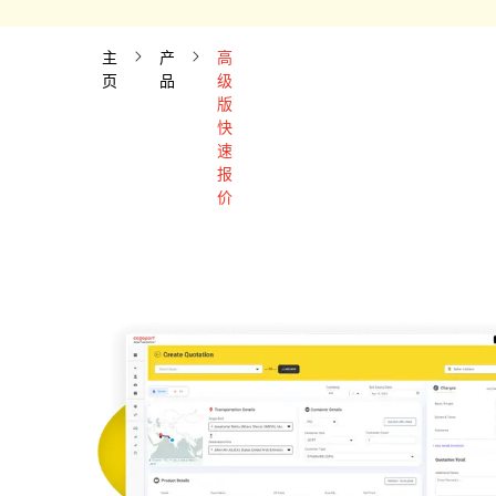
主
产
高
页
品
级
版
快
速
报
价