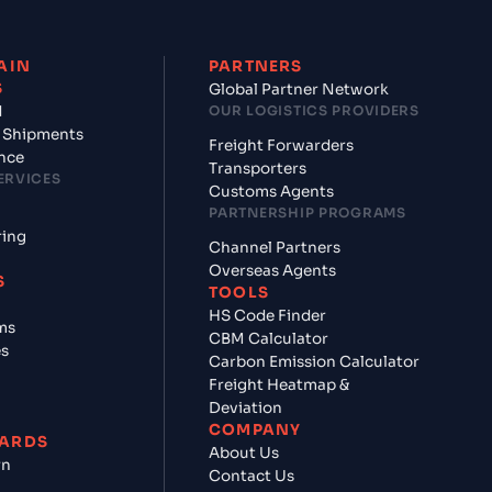
AIN
PARTNERS
S
Global Partner Network
d
OUR LOGISTICS PROVIDERS
 Shipments
Freight Forwarders
nce
Transporters
ERVICES
Customs Agents
PARTNERSHIP PROGRAMS
ring
Channel Partners
Overseas Agents
S
TOOLS
HS Code Finder
ms
CBM Calculator
es
Carbon Emission Calculator
Freight Heatmap &
Deviation
COMPANY
ARDS
About Us
rn
Contact Us