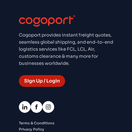
Cogoport provides instant freight quotes,
seamless global shipping, and end-to-end
logistics services like FCL, LCL, Air,
customs clearance & many more for
businesses worldwide.
Sign Up / Login
Terms & Conditions
Privacy Policy