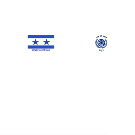
NE Line
Star Shipping
SCI