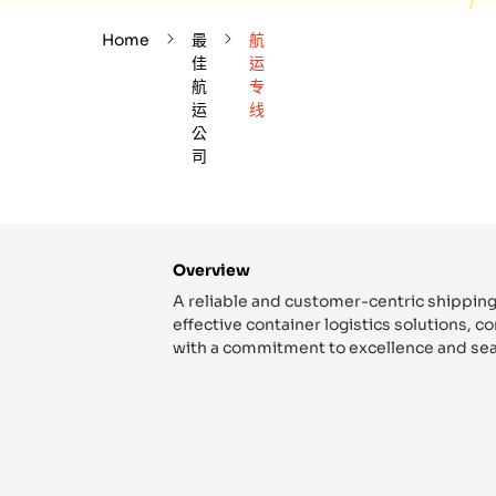
Home
最
航
佳
运
航
专
运
线
公
司
Overview
A reliable and customer-centric shipping
effective container logistics solutions, 
with a commitment to excellence and sea