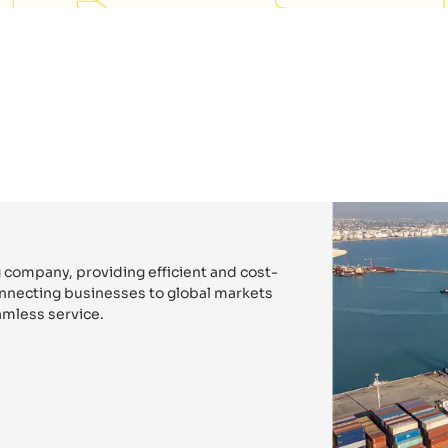
 company, providing efficient and cost-
connecting businesses to global markets
mless service.