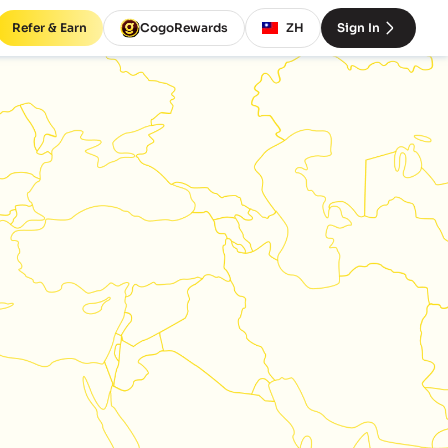
Refer & Earn
CogoRewards
ZH
Sign In