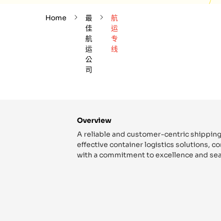
Home
最
航
佳
运
航
专
运
线
公
司
Overview
A reliable and customer-centric shipping
effective container logistics solutions, 
with a commitment to excellence and sea