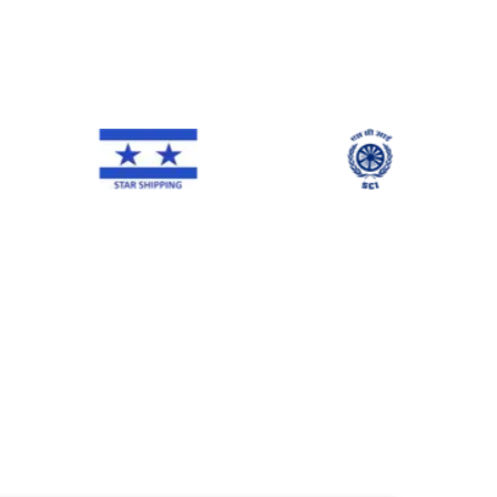
NE Line
Star Shipping
SCI