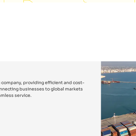
 company, providing efficient and cost-
connecting businesses to global markets
mless service.