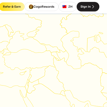
Refer & Earn
CogoRewards
ZH
Sign In