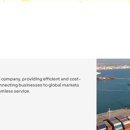
 company, providing efficient and cost-
connecting businesses to global markets
mless service.