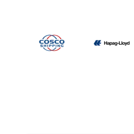
CMA CGM
Cosco
Ha