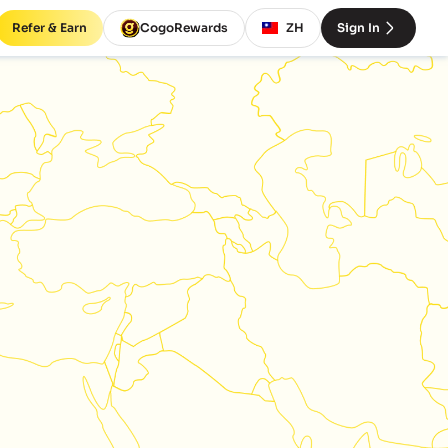
Refer & Earn
CogoRewards
ZH
Sign In