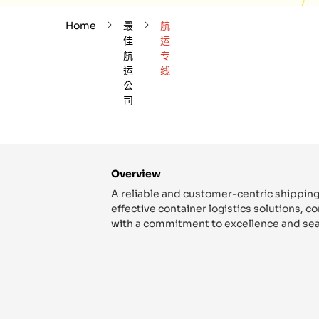
Home
最
航
佳
运
航
专
运
线
公
司
Overview
A reliable and customer-centric shipping
effective container logistics solutions, 
with a commitment to excellence and sea