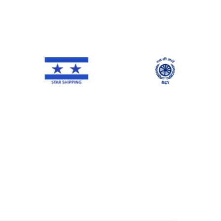
NE Line
Star Shipping
SCI