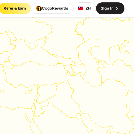
Refer & Earn
CogoRewards
ZH
Sign In