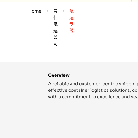
Home
最
航
佳
运
航
专
运
线
公
司
Overview
A reliable and customer-centric shipping
effective container logistics solutions, 
with a commitment to excellence and sea