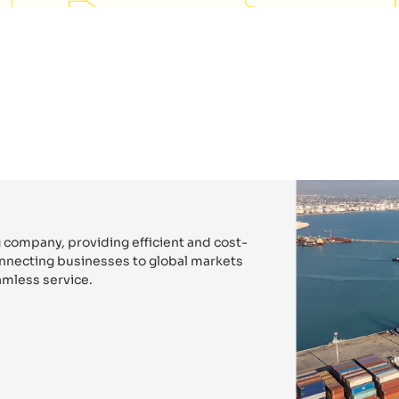
 company, providing efficient and cost-
connecting businesses to global markets
mless service.