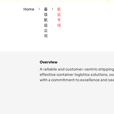
Home
最
航
佳
运
航
专
运
线
公
司
Overview
A reliable and customer-centric shipping
effective container logistics solutions, 
with a commitment to excellence and sea