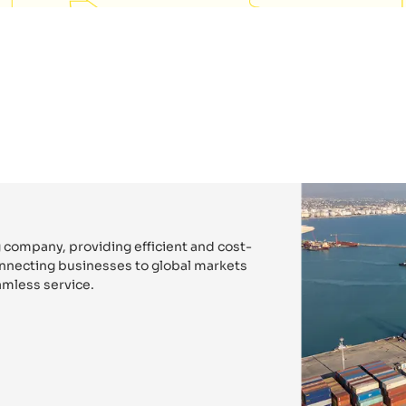
 company, providing efficient and cost-
connecting businesses to global markets
mless service.