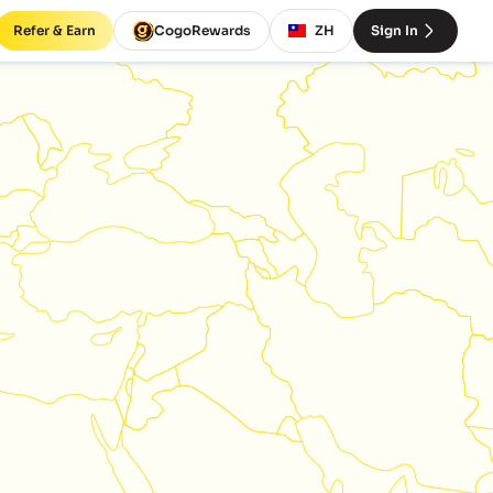
Refer & Earn
CogoRewards
ZH
Sign In