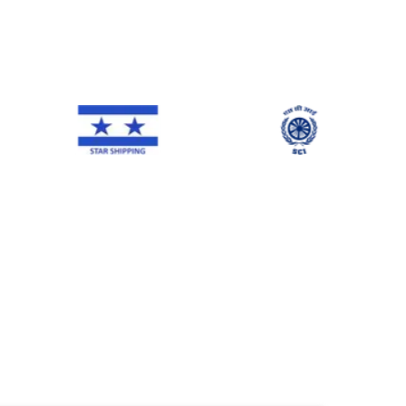
NE Line
Star Shipping
SCI