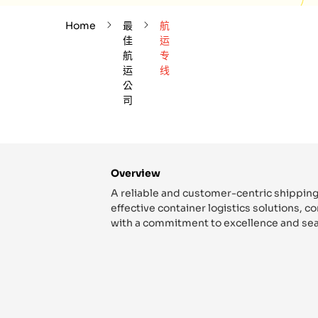
Home
最
航
佳
运
航
专
运
线
公
司
Overview
A reliable and customer-centric shipping
effective container logistics solutions, 
with a commitment to excellence and sea