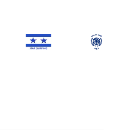
NE Line
Star Shipping
SCI