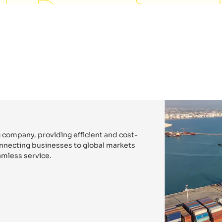
 company, providing efficient and cost-
connecting businesses to global markets
mless service.