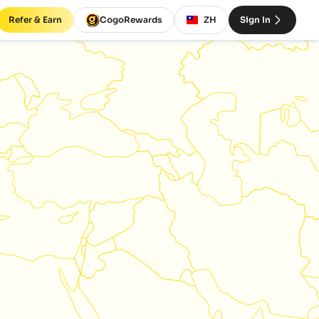
Refer & Earn
CogoRewards
ZH
Sign In