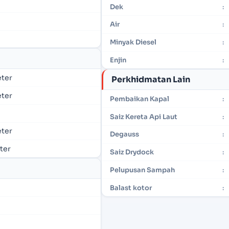
Dek
:
Air
:
Minyak Diesel
:
Enjin
:
eter
Perkhidmatan Lain
eter
Pembaikan Kapal
:
Saiz Kereta Api Laut
:
eter
Degauss
:
eter
Saiz Drydock
:
Pelupusan Sampah
:
Balast kotor
: