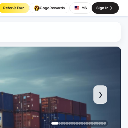
Refer & Earn
CogoRewards
MS
Sign In
›