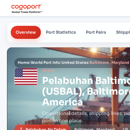
Overview
Port Statistics
Port Pairs
Shippi
Home
/
World Port Info
/
United States
/
USBAL
Pelabuhan
Baltim
(USBAL), Baltimore
America
Operational details, shipping lines, po
port in one place.
Pelabuhan Air Dalam
Baltimore , Maryland
US