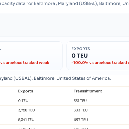
apacity data for Baltimore , Maryland (USBAL), Baltimore, Un
S
EXPORTS
0 TEU
vs previous tracked week
-100.0% vs previous tracked
aryland (USBAL), Baltimore, United States of America.
Exports
Transshipment
0 TEU
331 TEU
3,728 TEU
383 TEU
5,341 TEU
697 TEU