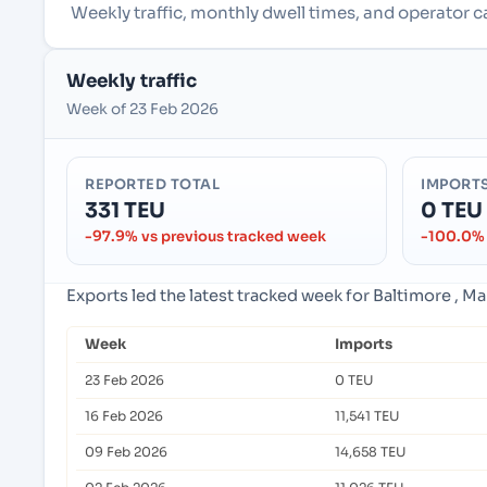
Weekly traffic, monthly dwell times, and operator c
Weekly traffic
Week of 23 Feb 2026
REPORTED TOTAL
IMPORT
331 TEU
0 TEU
-97.9% vs previous tracked week
-100.0% 
Exports led the latest tracked week for Baltimore , M
Week
Imports
23 Feb 2026
0 TEU
16 Feb 2026
11,541 TEU
09 Feb 2026
14,658 TEU