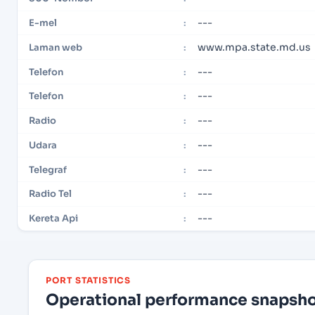
---
E-mel
:
www.mpa.state.md.us
Laman web
:
---
Telefon
:
---
Telefon
:
---
Radio
:
---
Udara
:
---
Telegraf
:
---
Radio Tel
:
---
Kereta Api
:
PORT STATISTICS
Operational performance snapshot