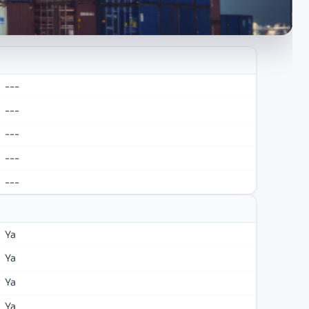
---
---
---
---
---
Ya
Ya
Ya
Ya