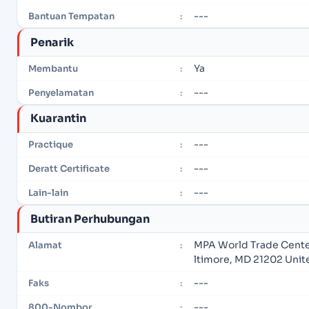
---
Bantuan Tempatan
:
Penarik
Ya
Membantu
:
---
Penyelamatan
:
Kuarantin
---
Practique
:
---
Deratt Certificate
:
---
Lain-lain
:
Butiran Perhubungan
MPA World Trade Center
Alamat
:
ltimore, MD 21202 Unit
---
Faks
:
---
800-Nombor
: