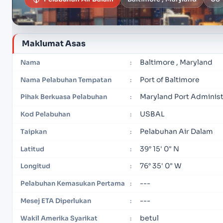
Maklumat Asas
Baltimore , Maryland
Nama
:
Port of Baltimore
Nama Pelabuhan Tempatan
:
Maryland Port Administ
Pihak Berkuasa Pelabuhan
:
USBAL
Kod Pelabuhan
:
Pelabuhan Air Dalam
Taipkan
:
39° 15' 0" N
Latitud
:
76° 35' 0" W
Longitud
:
---
Pelabuhan Kemasukan Pertama
:
---
Mesej ETA Diperlukan
:
betul
Wakil Amerika Syarikat
: