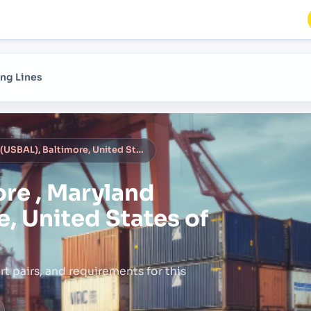
ng Lines
Baltimore , Maryland (USBAL), Baltimore, United States of America
ore , Maryland
, United States of
rt pairs,
and requirements for this