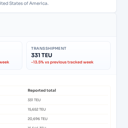
ited States of America.
TRANSSHIPMENT
331 TEU
 week
-13.5% vs previous tracked week
Reported total
331 TEU
15,652 TEU
20,696 TEU