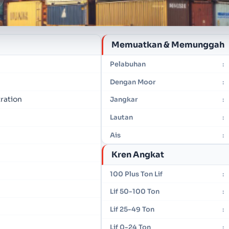
Memuatkan & Memunggah
Pelabuhan
:
Dengan Moor
:
ration
Jangkar
:
Lautan
:
Ais
:
Kren Angkat
100 Plus Ton Lif
:
Lif 50-100 Ton
:
Lif 25-49 Ton
:
Lif 0-24 Ton
: