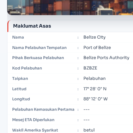
Maklumat Asas
Belize City
Nama
:
Port of Belize
Nama Pelabuhan Tempatan
:
Belize Ports Authority
Pihak Berkuasa Pelabuhan
:
BZBZE
Kod Pelabuhan
:
Pelabuhan
Taipkan
:
17° 28' 0" N
Latitud
:
88° 12' 0" W
Longitud
:
---
Pelabuhan Kemasukan Pertama
:
---
Mesej ETA Diperlukan
:
betul
Wakil Amerika Syarikat
: