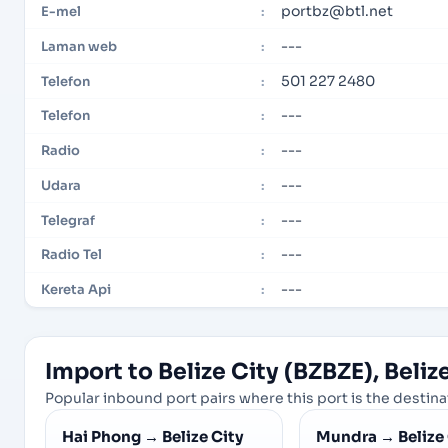
portbz@btl.net
E-mel
:
---
Laman web
:
501 227 2480
Telefon
:
---
Telefon
:
---
Radio
:
---
Udara
:
---
Telegraf
:
---
Radio Tel
:
---
Kereta Api
:
Import to Belize City (BZBZE), Belize
Popular inbound port pairs where this port is the destinat
Hai Phong
→
Belize City
Mundra
→
Belize