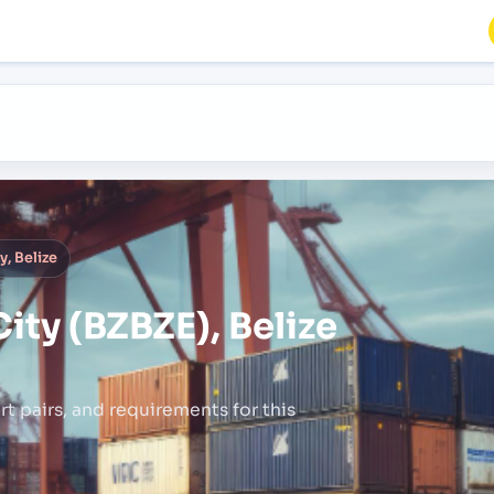
y, Belize
City (BZBZE), Belize
rt pairs,
and requirements for this