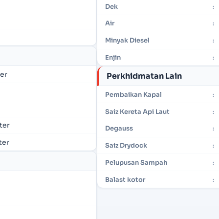
Dek
:
Air
:
Minyak Diesel
:
Enjin
:
ter
Perkhidmatan Lain
Pembaikan Kapal
:
Saiz Kereta Api Laut
:
eter
Degauss
:
ter
Saiz Drydock
:
Pelupusan Sampah
:
Balast kotor
: