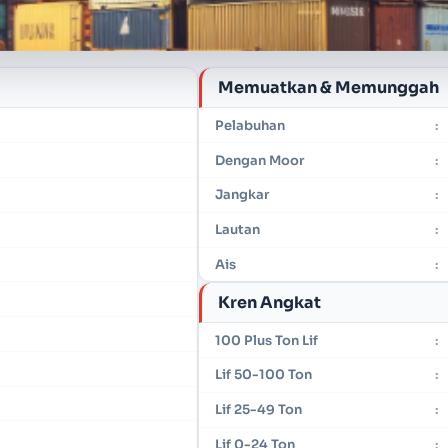
Memuatkan & Memunggah
Pelabuhan
:
Dengan Moor
:
Jangkar
:
Lautan
:
Ais
:
Kren Angkat
100 Plus Ton Lif
:
Lif 50-100 Ton
:
Lif 25-49 Ton
:
Lif 0-24 Ton
: