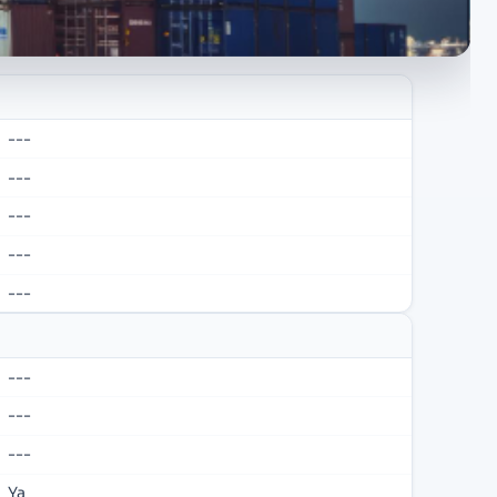
---
---
---
---
---
---
---
---
Ya