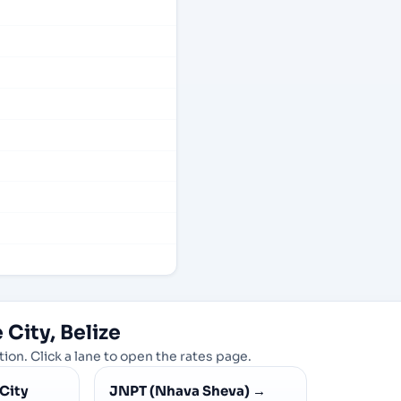
 City, Belize
ion. Click a lane to open the rates page.
 City
JNPT (Nhava Sheva)
→