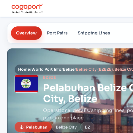
Overview
Port Pairs
Shipping Lines
Home
/
World Port Info
/
Belize
/
Belize City (BZBZE), Belize Cit
BZBZE
Pelabuhan
Belize 
City, Belize
Operational details, shipping lines, po
port in one place.
Pelabuhan
Belize City
BZ