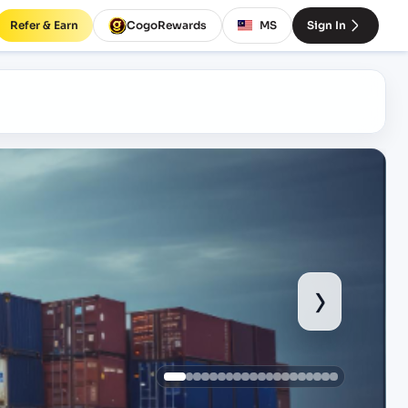
Refer & Earn
CogoRewards
MS
Sign In
›