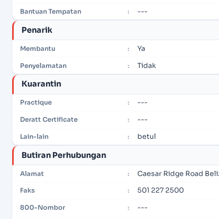
---
Bantuan Tempatan
:
Penarik
Ya
Membantu
:
Tidak
Penyelamatan
:
Kuarantin
---
Practique
:
---
Deratt Certificate
:
betul
Lain-lain
:
Butiran Perhubungan
Caesar Ridge Road Beliz
Alamat
:
501 227 2500
Faks
:
---
800-Nombor
: