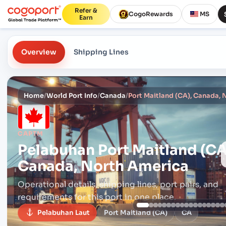
Refer &
CogoRewards
MS
Earn
Overview
Shipping Lines
Home
/
World Port Info
/
Canada
/
Port Maitland (CA), Canada,
CAPTM
Pelabuhan
Port Maitland (CA
Canada, North America
Operational details, shipping lines, port pairs,
and
requirements for this port in one place.
Pelabuhan Laut
Port Maitland (CA)
CA