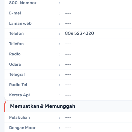
---
800-Nombor
:
---
E-mel
:
---
Laman web
:
809 523 4320
Telefon
:
---
Telefon
:
---
Radio
:
---
Udara
:
---
Telegraf
:
---
Radio Tel
:
---
Kereta Api
:
Memuatkan & Memunggah
---
Pelabuhan
:
---
Dengan Moor
: