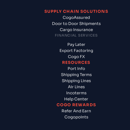
SUPPLY CHAIN SOLUTIONS
CogoAssured
Door to Door Shipments
Cargo Insurance
FINANCIAL SERVICES
Pay Later
Export Factoring
Cogo FX
RESOURCES
Port Info
Shipping Terms
Shipping Lines
Air Lines
Incoterms
Help Center
COGO REWARDS
Refer And Earn
Cogopoints