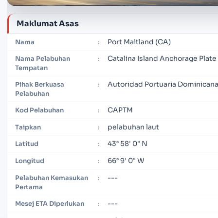
Maklumat Asas
Port Maitland (CA)
Nama
:
Catalina Island Anchorage Plate
Nama Pelabuhan
:
Tempatan
Autoridad Portuaria Dominican
Pihak Berkuasa
:
Pelabuhan
CAPTM
Kod Pelabuhan
:
pelabuhan laut
Taipkan
:
43° 58' 0" N
Latitud
:
66° 9' 0" W
Longitud
:
---
Pelabuhan Kemasukan
:
Pertama
---
Mesej ETA Diperlukan
: