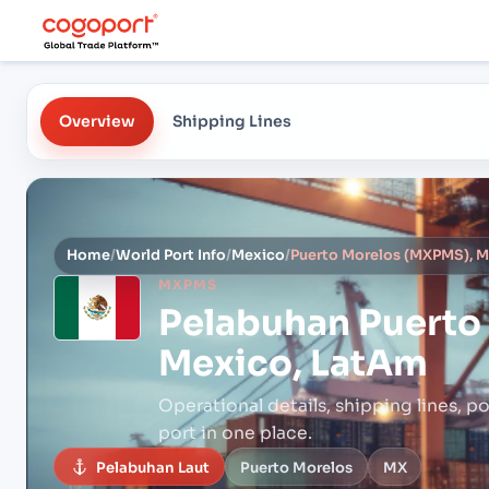
Overview
Shipping Lines
Home
/
World Port Info
/
Mexico
/
Puerto Morelos (MXPMS), M
MXPMS
Pelabuhan
Puerto
Mexico, LatAm
Operational details, shipping lines, po
port in one place.
Pelabuhan Laut
Puerto Morelos
MX