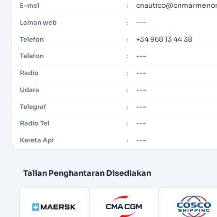
cnautico@cnmarmeno
E-mel
:
---
Laman web
:
+34 968 13 44 38
Telefon
:
---
Telefon
:
---
Radio
:
---
Udara
:
---
Telegraf
:
---
Radio Tel
:
---
Kereta Api
:
Talian Penghantaran Disediakan