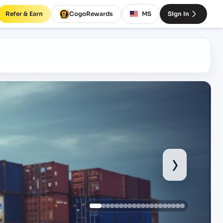
Refer & Earn
CogoRewards
MS
Sign In
›