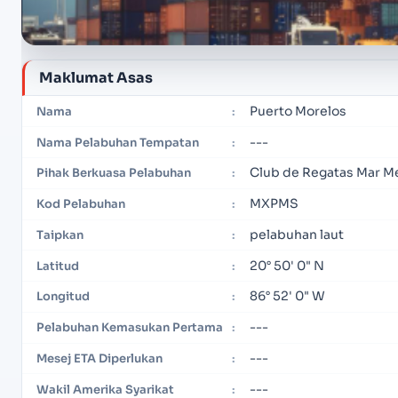
Maklumat Asas
Puerto Morelos
Nama
:
---
Nama Pelabuhan Tempatan
:
Club de Regatas Mar M
Pihak Berkuasa Pelabuhan
:
MXPMS
Kod Pelabuhan
:
pelabuhan laut
Taipkan
:
20° 50' 0" N
Latitud
:
86° 52' 0" W
Longitud
:
---
Pelabuhan Kemasukan Pertama
:
---
Mesej ETA Diperlukan
:
---
Wakil Amerika Syarikat
: