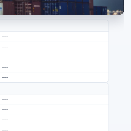
---
---
---
---
---
---
---
---
---