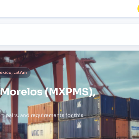
exico, LatAm
 Morelos (MXPMS),
rt pairs,
and requirements for this