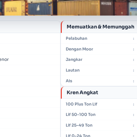
Memuatkan & Memunggah
Pelabuhan
:
Dengan Moor
:
enor
Jangkar
:
Lautan
:
Ais
:
Kren Angkat
100 Plus Ton Lif
:
Lif 50-100 Ton
:
Lif 25-49 Ton
:
Lif 0-24 Ton
: