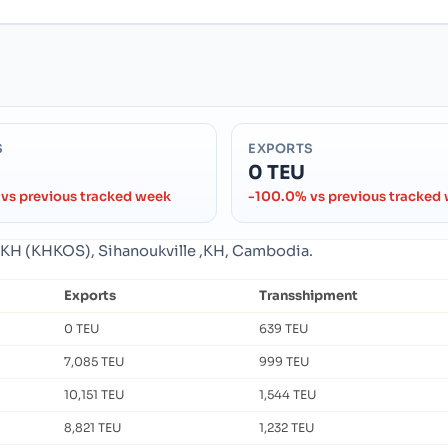
S
EXPORTS
0 TEU
vs previous tracked week
-100.0% vs previous tracked
e ,KH (KHKOS), Sihanoukville ,KH, Cambodia.
Exports
Transshipment
0 TEU
639 TEU
7,085 TEU
999 TEU
10,151 TEU
1,544 TEU
8,821 TEU
1,232 TEU