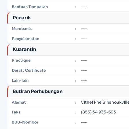
---
Bantuan Tempatan
:
Penarik
---
Membantu
:
---
Penyelamatan
:
Kuarantin
---
Practique
:
---
Deratt Certificate
:
---
Lain-lain
:
Butiran Perhubungan
Vithei Phe Sihanoukvil
Alamat
:
(855) 34 933-693
Faks
:
---
800-Nombor
: