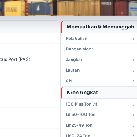
Memuatkan & Memunggah
Pelabuhan
:
Dengan Moor
:
ous Port (PAS)
Jangkar
:
Lautan
:
Ais
:
Kren Angkat
100 Plus Ton Lif
:
Lif 50-100 Ton
:
Lif 25-49 Ton
:
Lif 0-24 Ton
: