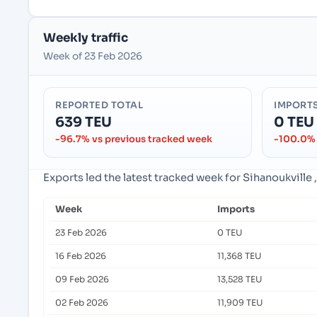
Weekly traffic
Week of 23 Feb 2026
REPORTED TOTAL
IMPORT
639 TEU
0 TEU
-96.7% vs previous tracked week
-100.0% 
Exports led the latest tracked week for Sihanoukvill
Week
Imports
23 Feb 2026
0 TEU
16 Feb 2026
11,368 TEU
09 Feb 2026
13,528 TEU
02 Feb 2026
11,909 TEU