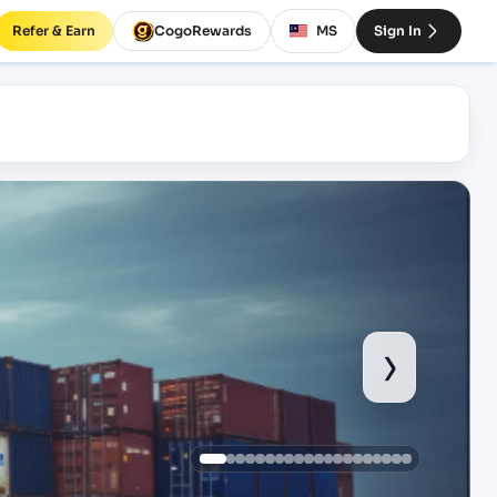
Refer & Earn
CogoRewards
MS
Sign In
›