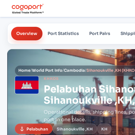
Overview
Port Statistics
Port Pairs
Shippi
Home
/
World Port Info
/
Cambodia
/
KHKOS
Pelabuhan
Sihano
Sihanoukville ,K
Operational details, shipping lines, po
port in one place.
Pelabuhan
Sihanoukville ,KH
KH