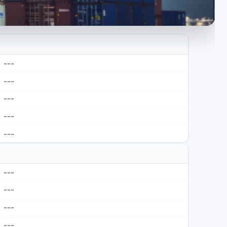
---
---
---
---
---
---
---
---
---