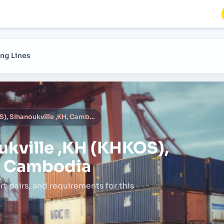
ng Lines
Sihanoukville ,KH (KHKOS), Sihanoukville ,KH, Cambodia
ukville ,KH (KHKOS),
H, Cambodia
rt pairs,
and requirements for this