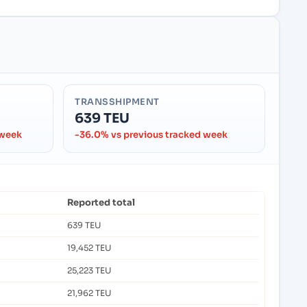
TRANSSHIPMENT
639 TEU
 week
-36.0% vs previous tracked week
Reported total
639 TEU
19,452 TEU
25,223 TEU
21,962 TEU