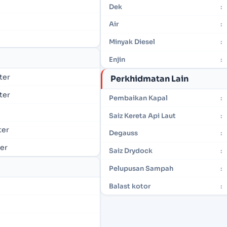
Dek
:
Air
:
Minyak Diesel
:
Enjin
:
eter
Perkhidmatan Lain
eter
Pembaikan Kapal
:
Saiz Kereta Api Laut
:
ter
Degauss
:
ter
Saiz Drydock
:
Pelupusan Sampah
:
Balast kotor
: