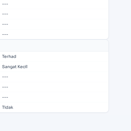
---
---
---
---
Terhad
Sangat Kecil
---
---
---
Tidak