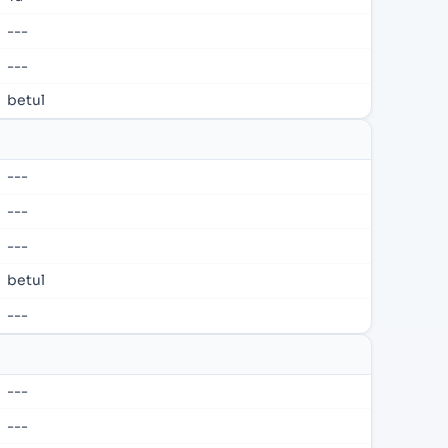
---
---
betul
---
---
---
betul
---
---
---