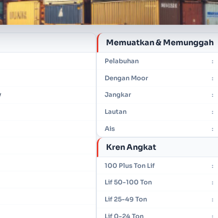
Memuatkan & Memunggah
Pelabuhan
:
Dengan Moor
:
y
Jangkar
:
Lautan
:
Ais
:
Kren Angkat
100 Plus Ton Lif
:
Lif 50-100 Ton
:
Lif 25-49 Ton
:
Lif 0-24 Ton
: