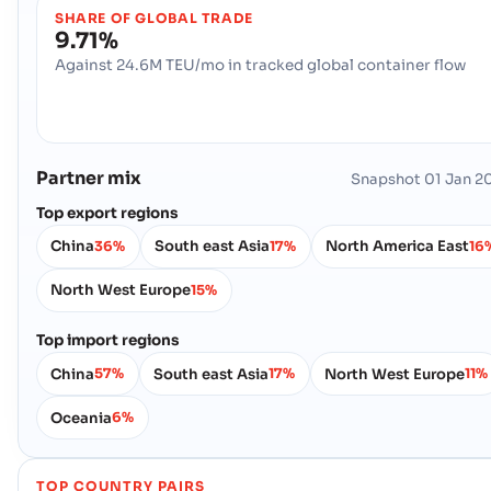
SHARE OF GLOBAL TRADE
9.71%
Against 24.6M TEU/mo in tracked global container flow
Partner mix
Snapshot
01 Jan 2
Top export regions
China
South east Asia
North America East
36%
17%
16
North West Europe
15%
Top import regions
China
South east Asia
North West Europe
57%
17%
11%
Oceania
6%
TOP COUNTRY PAIRS