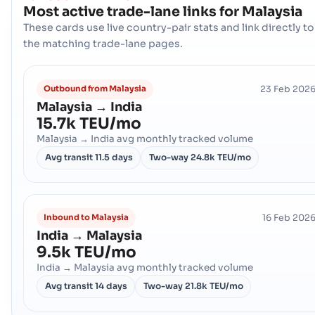
Most active trade-lane links for
Malaysia
These cards use live country-pair stats and link directly to
the matching trade-lane pages.
23 Feb 202
Outbound from Malaysia
Malaysia → India
15.7k TEU/mo
Malaysia → India avg monthly tracked volume
Avg transit
11.5 days
Two-way
24.8k TEU/mo
16 Feb 202
Inbound to Malaysia
India → Malaysia
9.5k TEU/mo
India → Malaysia avg monthly tracked volume
Avg transit
14 days
Two-way
21.8k TEU/mo