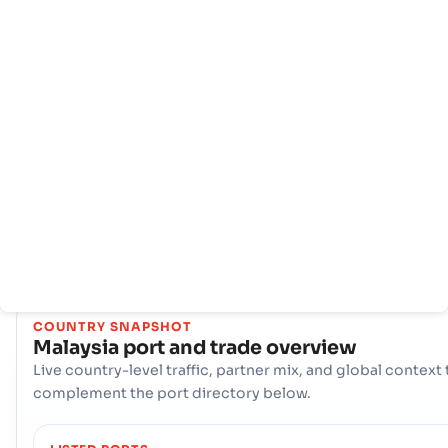
Domov
Države
Informacije
o
pristanišču
Z obsežno mrežo 25 pristanišča, Malaysia Ponaša se z močno
pomorsko infrastrukturo. Ključna vozlišča, kot so Bintulu,
Kemaman, Kertih (MY) so ključnega pomena pri obvladovan
velikega obsega trgovine, ponujajo različne logistične možn
in zagotavljajo odporno povezljivost z mednarodnimi ladijs
potmi po vsem svetu.
COUNTRY SNAPSHOT
Malaysia
port and trade overview
Live country-level traffic, partner mix, and global context 
complement the port directory below.