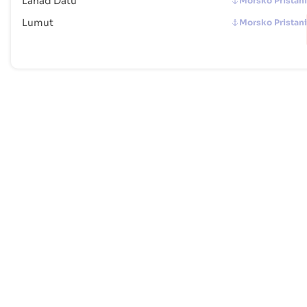
Lahad Datu
Morsko Pristani
Lumut
Morsko Pristani
M
Malacca (MY)
Pomol Pomol Ali Pristani
Miri
Morsko Pristani
P