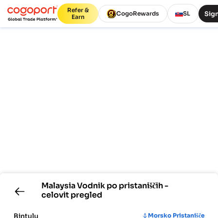
Refer &
Sign
CogoRewards
SL
Earn
Malaysia
Vodnik po pristaniščih -
celovit pregled
Bintulu
Morsko Pristanišče