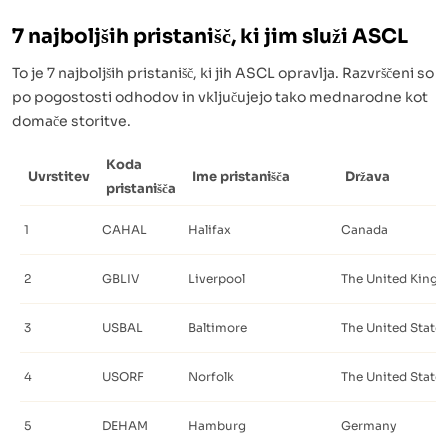
7 najboljših pristanišč, ki jim služi ASCL
To je 7 najboljših pristanišč, ki jih ASCL opravlja. Razvrščeni so
po pogostosti odhodov in vključujejo tako mednarodne kot
domače storitve.
Koda
Uvrstitev
Ime pristanišča
Država
pristanišča
1
CAHAL
Halifax
Canada
2
GBLIV
Liverpool
The United King
3
USBAL
Baltimore
The United States
4
USORF
Norfolk
The United States
5
DEHAM
Hamburg
Germany