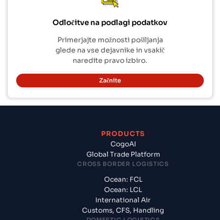
Odločitve na podlagi podatkov
Primerjajte možnosti pošiljanja
glede na vse dejavnike in vsakič
naredite pravo izbiro.
Začnite
PRODUCTS
CogoAI
Global Trade Platform
CROSS BORDER LOGISTICS
Ocean: FCL
Ocean: LCL
International Air
Customs, CFS, Handling
DOMESTIC LOGISTICS