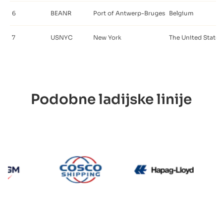
6
BEANR
Port of Antwerp-Bruges
Belgium
7
USNYC
New York
The United States
Podobne ladijske linije
CMA CGM
Cosco
Hapag L