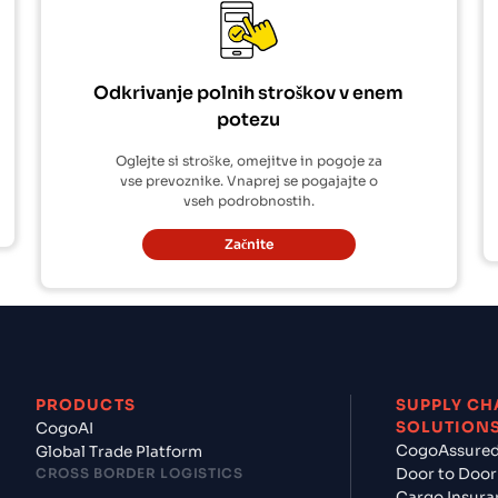
Odkrivanje polnih stroškov v enem
potezu
Oglejte si stroške, omejitve in pogoje za
vse prevoznike. Vnaprej se pogajajte o
vseh podrobnostih.
Začnite
PRODUCTS
SUPPLY CH
SOLUTION
CogoAI
CogoAssure
Global Trade Platform
CROSS BORDER LOGISTICS
Door to Door
Cargo Insura