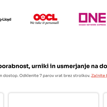
Hapag Lloyd
OOCL
uporabnost, urniki in usmerjanje na d
n dostop. Odklenite 7 parov vrat brez stroškov.
Začnite 