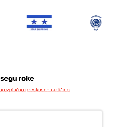
ONE Line
Star Shipping
SCI
osegu roke
brezplačno preskusno različico