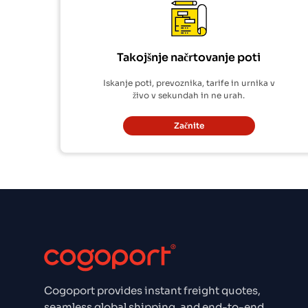
Takojšnje načrtovanje poti
Iskanje poti, prevoznika, tarife in urnika v
živo v sekundah in ne urah.
Začnite
Cogoport provides instant freight quotes,
seamless global shipping, and end-to-end