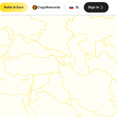
Refer & Earn
CogoRewards
SL
Sign In