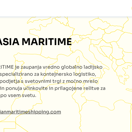
ASIA MARITIME
RITIME
je zaupanja vredno globalno ladijsko
specializirano za kontejnersko logistiko,
podjetja s svetovnimi trgi z močno mrežo
 in ponuja učinkovite in prilagojene rešitve za
e po vsem svetu.
sianmaritimeshipping.com