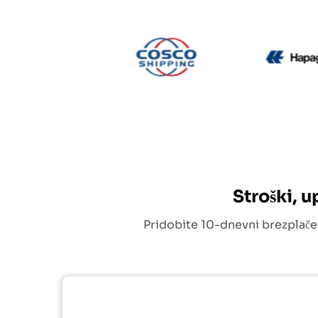
CMA CGM
Cosco
Stroški, 
Pridobite 10-dnevni brezplače