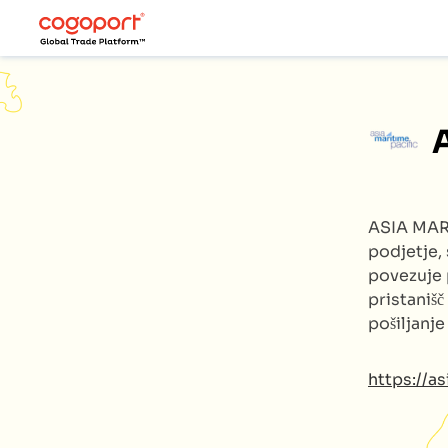
ASIA MA
podjetje, 
povezuje 
pristanišč
pošiljanj
https://a