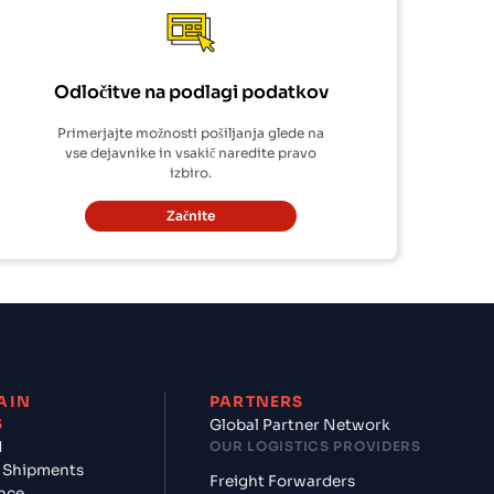
Odločitve na podlagi podatkov
Primerjajte možnosti pošiljanja glede na
vse dejavnike in vsakič naredite pravo
izbiro.
Začnite
AIN
PARTNERS
S
Global Partner Network
d
OUR LOGISTICS PROVIDERS
 Shipments
Freight Forwarders
nce