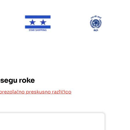
NE Line
Star Shipping
SCI
osegu roke
brezplačno preskusno različico