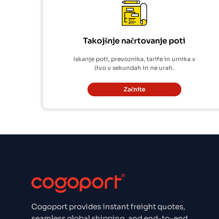
Takojšnje načrtovanje poti
Iskanje poti, prevoznika, tarife in urnika v
živo v sekundah in ne urah.
Začnite
Cogoport provides instant freight quotes,
seamless global shipping, and end-to-end