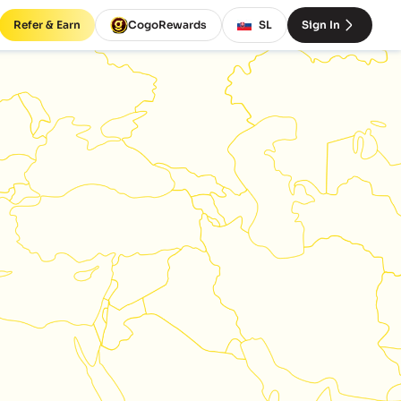
Refer & Earn
CogoRewards
SL
Sign In