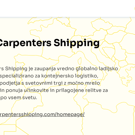
Carpenters Shipping
rs Shipping
je zaupanja vredno globalno ladijsko
specializirano za kontejnersko logistiko,
podjetja s svetovnimi trgi z močno mrežo
 in ponuja učinkovite in prilagojene rešitve za
e po vsem svetu.
carpentersshipping.com/homepage/