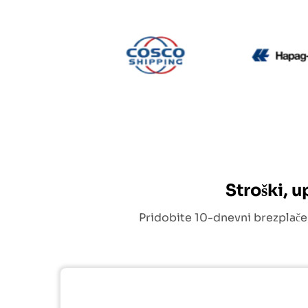
CMA CGM
Cosco
Stroški, 
Pridobite 10-dnevni brezplače