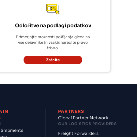
Odločitve na podlagi podatkov
Primerjajte možnosti pošiljanja glede na
vse dejavnike in vsakič naredite pravo
izbiro.
Začnite
AIN
PARTNERS
S
Global Partner Network
d
OUR LOGISTICS PROVIDERS
 Shipments
Freight Forwarders
nce