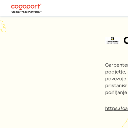
Carpente
podjetje, 
povezuje 
pristanišč
pošiljanj
https://