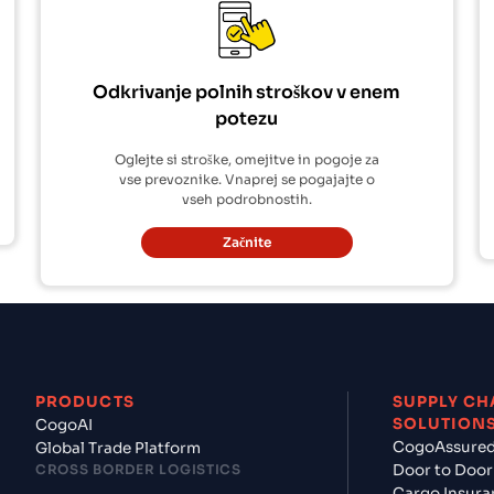
Odkrivanje polnih stroškov v enem
potezu
Oglejte si stroške, omejitve in pogoje za
vse prevoznike. Vnaprej se pogajajte o
vseh podrobnostih.
Začnite
PRODUCTS
SUPPLY CH
SOLUTION
CogoAI
CogoAssure
Global Trade Platform
CROSS BORDER LOGISTICS
Door to Door
Cargo Insura