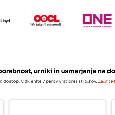
Hapag Lloyd
OOCL
O
uporabnost, urniki in usmerjanje na d
n dostop. Odklenite 7 parov vrat brez stroškov.
Začnite 