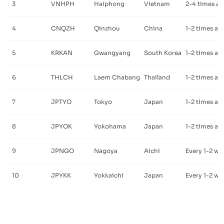
3
VNHPH
Haiphong
Vietnam
2-4 times a 
4
CNQZH
Qinzhou
China
1-2 times a 
5
KRKAN
Gwangyang
South Korea
1-2 times a 
6
THLCH
Laem Chabang
Thailand
1-2 times a 
7
JPTYO
Tokyo
Japan
1-2 times a 
8
JPYOK
Yokohama
Japan
1-2 times a 
9
JPNGO
Nagoya
Aichi
Every 1-2 we
10
JPYKK
Yokkaichi
Japan
Every 1-2 we