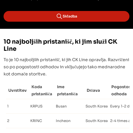
Skladba
10 najboljših pristanišč, ki jim služi CK
Line
To je 10 najboljših pristanišč, ki jih CK Line opravlja. Razvrščeni
so po pogostosti odhodov in vključujejo tako mednarodne
kot domače storitve.
Koda
Ime
Pogostost
Uvrstitev
Država
pristanišča
pristanišča
odhoda
1
KRPUS
Busan
South Korea
Every 1-2 da
2
KRINC
Incheon
South Korea
2-4 times a 