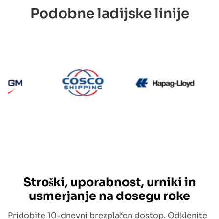
Podobne ladijske linije
CMA CGM
Cosco
Hapag 
Stroški, uporabnost, urniki in
usmerjanje na dosegu roke
Pridobite 10-dnevni brezplačen dostop. Odklenite