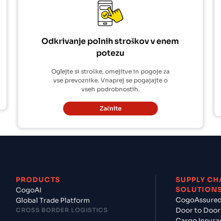
Odkrivanje polnih stroškov v enem
potezu
Oglejte si stroške, omejitve in pogoje za
vse prevoznike. Vnaprej se pogajajte o
vseh podrobnostih.
Začnite
PRODUCTS
SUPPLY CH
SOLUTION
CogoAI
CogoAssure
Global Trade Platform
CROSS BORDER LOGISTICS
Door to Door
Cargo Insura