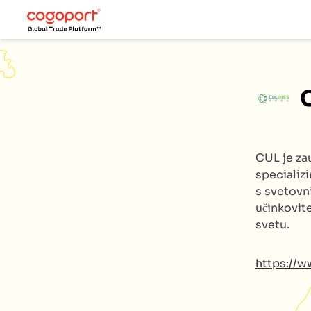
CUL
je za
specializ
s svetovn
učinkovite
svetu.
https://w