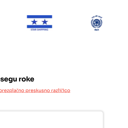
ONE Line
Star Shipping
SCI
osegu roke
brezplačno preskusno različico