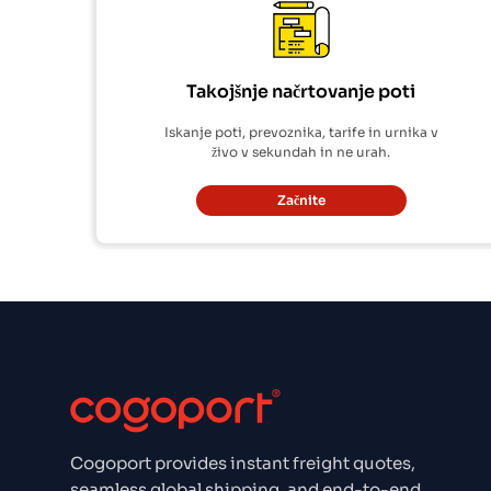
Takojšnje načrtovanje poti
Iskanje poti, prevoznika, tarife in urnika v
živo v sekundah in ne urah.
Začnite
Cogoport provides instant freight quotes,
seamless global shipping, and end-to-end