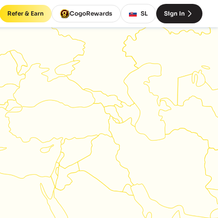
Refer & Earn
CogoRewards
SL
Sign In