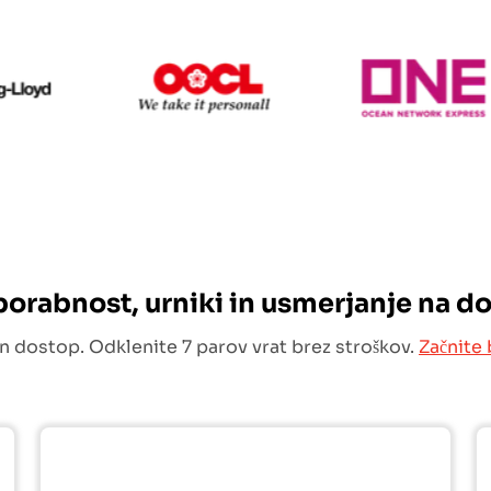
Hapag Lloyd
OOCL
uporabnost, urniki in usmerjanje na d
n dostop. Odklenite 7 parov vrat brez stroškov.
Začnite 