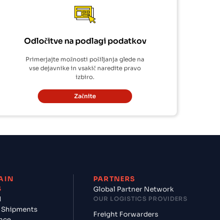
Odločitve na podlagi podatkov
Primerjajte možnosti pošiljanja glede na
vse dejavnike in vsakič naredite pravo
izbiro.
Začnite
AIN
PARTNERS
S
Global Partner Network
d
OUR LOGISTICS PROVIDERS
 Shipments
Freight Forwarders
nce