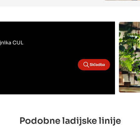
ojnika CUL
Skladba
Podobne ladijske linije