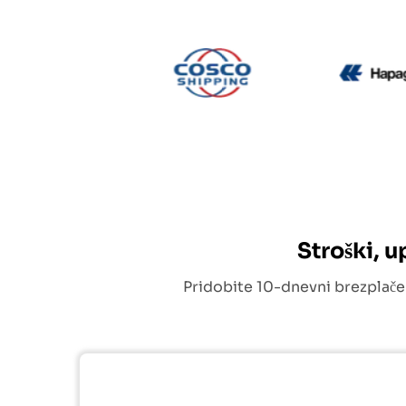
CMA CGM
Cosco
Stroški, 
Pridobite 10-dnevni brezplače