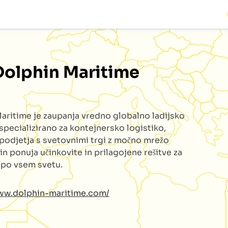
Dolphin Maritime
Maritime
je zaupanja vredno globalno ladijsko
specializirano za kontejnersko logistiko,
podjetja s svetovnimi trgi z močno mrežo
 in ponuja učinkovite in prilagojene rešitve za
e po vsem svetu.
www.dolphin-maritime.com/