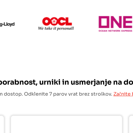
Hapag Lloyd
OOCL
uporabnost, urniki in usmerjanje na d
n dostop. Odklenite 7 parov vrat brez stroškov.
Začnite 