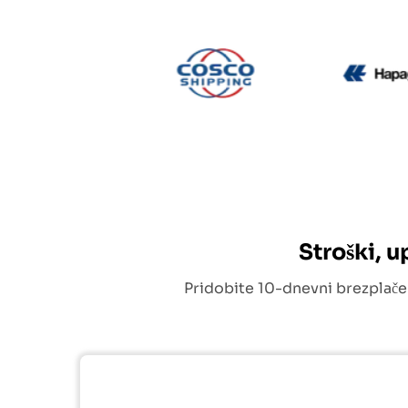
CMA CGM
Cosco
Stroški, 
Pridobite 10-dnevni brezplače