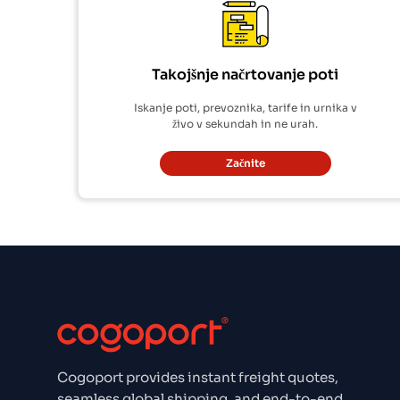
Takojšnje načrtovanje poti
Iskanje poti, prevoznika, tarife in urnika v
živo v sekundah in ne urah.
Začnite
Cogoport provides instant freight quotes,
seamless global shipping, and end-to-end