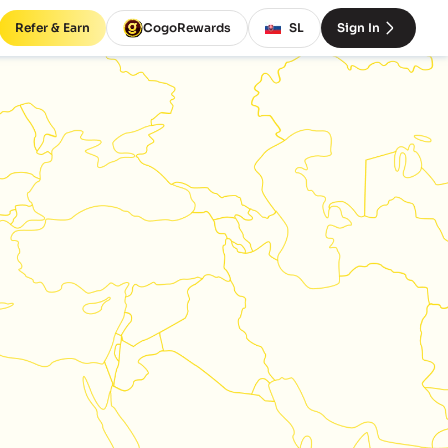
Refer & Earn
CogoRewards
SL
Sign In