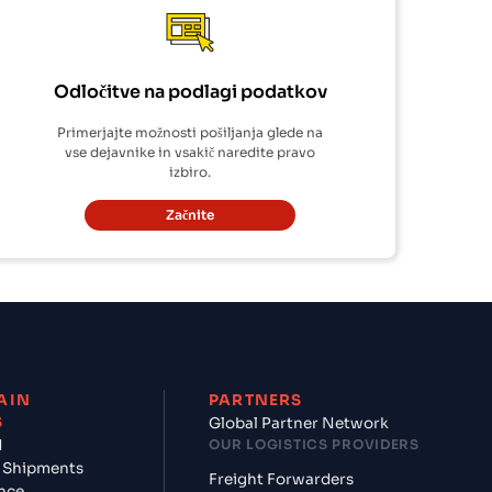
Odločitve na podlagi podatkov
Primerjajte možnosti pošiljanja glede na
vse dejavnike in vsakič naredite pravo
izbiro.
Začnite
AIN
PARTNERS
S
Global Partner Network
d
OUR LOGISTICS PROVIDERS
 Shipments
Freight Forwarders
nce