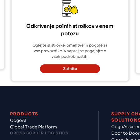
Odkrivanje polnih stroškov v enem
potezu
Oglejte si stroške, omejitve in pogoje za
vse prevoznike. Vnaprej se pogajajte o
vseh podrobnostih.
Začnite
PRODUCTS
SUPPLY CH
SOLUTION
CogoAI
CogoAssure
Global Trade Platform
CROSS BORDER LOGISTICS
Door to Door
Cargo Insura