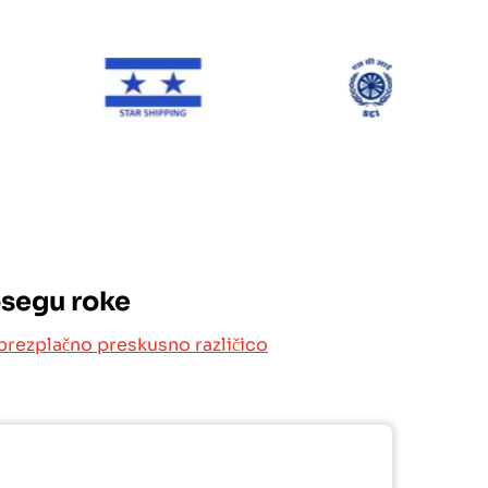
ONE Line
Star Shipping
SCI
osegu roke
brezplačno preskusno različico