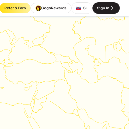
Refer & Earn
CogoRewards
SL
Sign In