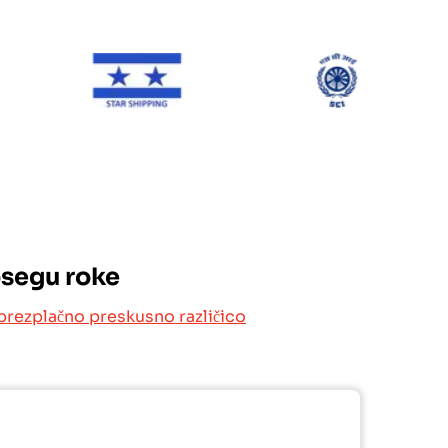
ONE Line
Star Shipping
SCI
osegu roke
brezplačno preskusno različico