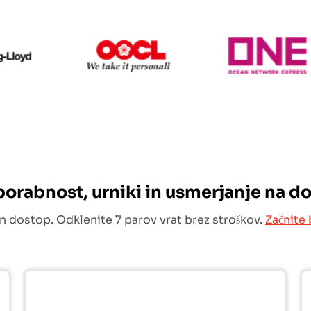
Hapag Lloyd
OOCL
uporabnost, urniki in usmerjanje na d
n dostop. Odklenite 7 parov vrat brez stroškov.
Začnite 