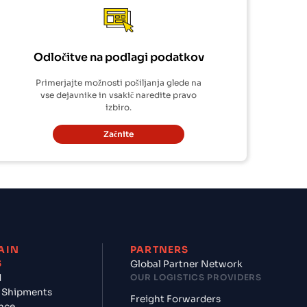
Odločitve na podlagi podatkov
Primerjajte možnosti pošiljanja glede na
vse dejavnike in vsakič naredite pravo
izbiro.
Začnite
AIN
PARTNERS
S
Global Partner Network
d
OUR LOGISTICS PROVIDERS
 Shipments
Freight Forwarders
nce