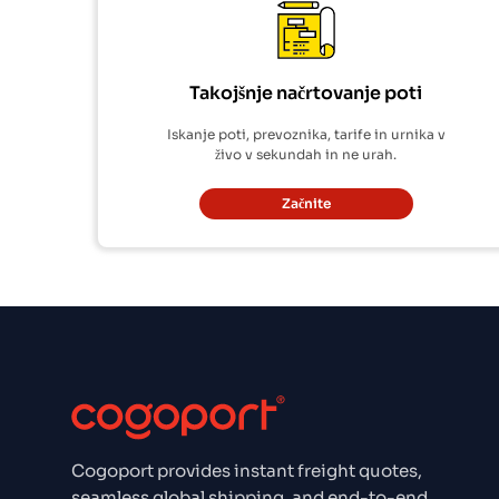
Takojšnje načrtovanje poti
Iskanje poti, prevoznika, tarife in urnika v
živo v sekundah in ne urah.
Začnite
Cogoport provides instant freight quotes,
seamless global shipping, and end-to-end