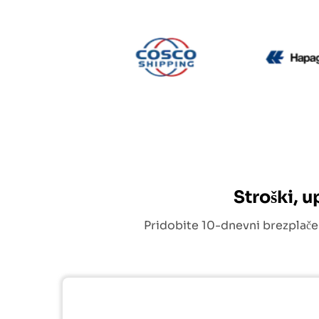
CMA CGM
Cosco
Stroški, 
Pridobite 10-dnevni brezplače