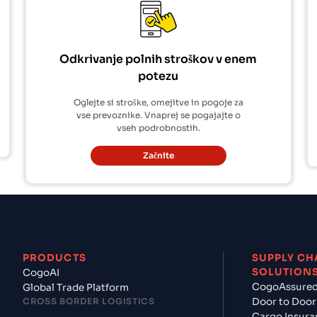
Odkrivanje polnih stroškov v enem
potezu
Oglejte si stroške, omejitve in pogoje za
vse prevoznike. Vnaprej se pogajajte o
vseh podrobnostih.
Začnite
PRODUCTS
SUPPLY CH
SOLUTION
CogoAI
CogoAssure
Global Trade Platform
CROSS BORDER LOGISTICS
Door to Door
Cargo Insura