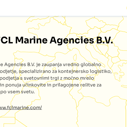
FCL Marine Agencies B.V.
e Agencies B.V.
je zaupanja vredno globalno
odjetje, specializirano za kontejnersko logistiko,
podjetja s svetovnimi trgi z močno mrežo
 in ponuja učinkovite in prilagojene rešitve za
e po vsem svetu.
ww.fclmarine.com/