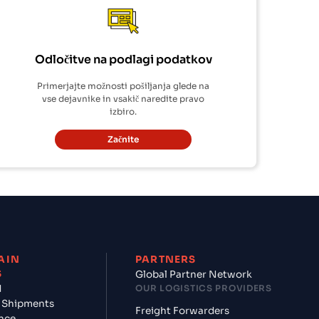
Odločitve na podlagi podatkov
Primerjajte možnosti pošiljanja glede na
vse dejavnike in vsakič naredite pravo
izbiro.
Začnite
AIN
PARTNERS
S
Global Partner Network
d
OUR LOGISTICS PROVIDERS
 Shipments
Freight Forwarders
nce