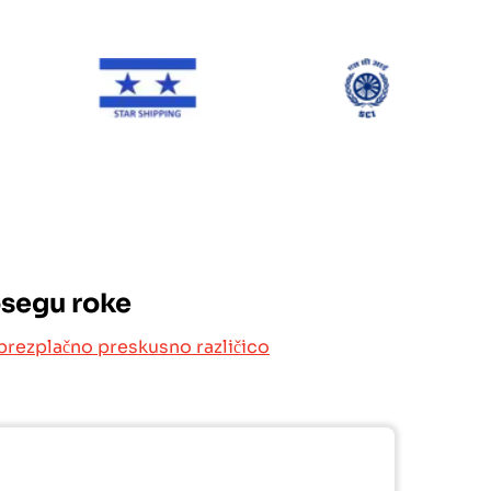
NE Line
Star Shipping
SCI
osegu roke
brezplačno preskusno različico