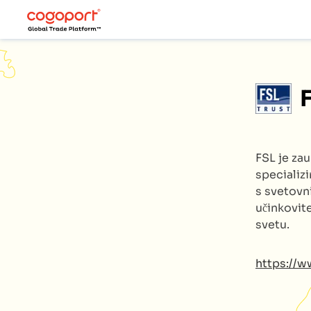
FSL
je za
specializ
s svetovn
učinkovite
svetu.
https://w