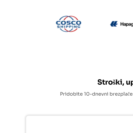
CMA CGM
Cosco
Stroški, 
Pridobite 10-dnevni brezplače