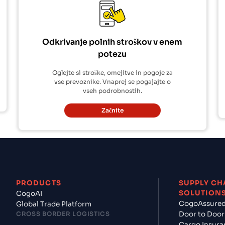
Odkrivanje polnih stroškov v enem
potezu
Oglejte si stroške, omejitve in pogoje za
vse prevoznike. Vnaprej se pogajajte o
vseh podrobnostih.
Začnite
PRODUCTS
SUPPLY CH
SOLUTION
CogoAI
CogoAssure
Global Trade Platform
CROSS BORDER LOGISTICS
Door to Door
Cargo Insura