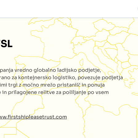
FSL
upanja vredno globalno ladijsko podjetje,
irano za kontejnersko logistiko, povezuje podjetja
imi trgi z močno mrežo pristanišč in ponuja
 in prilagojene rešitve za pošiljanje po vsem
ww.firstshipleasetrust.com