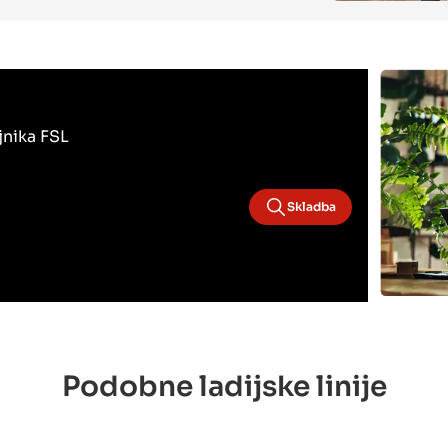
jnika FSL
Skladba
Podobne ladijske linije