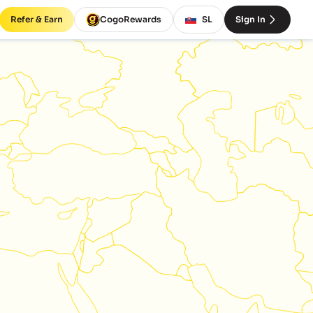
Refer & Earn
CogoRewards
SL
Sign In