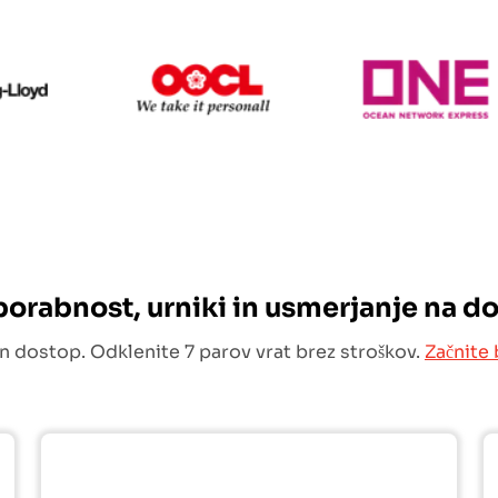
Hapag Lloyd
OOCL
O
uporabnost, urniki in usmerjanje na d
n dostop. Odklenite 7 parov vrat brez stroškov.
Začnite 