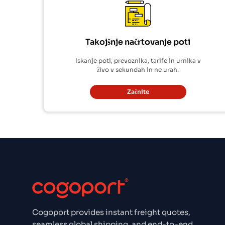
Takojšnje načrtovanje poti
Iskanje poti, prevoznika, tarife in urnika v
živo v sekundah in ne urah.
Začnite
Cogoport provides instant freight quotes,
seamless global shipping, and end-to-end