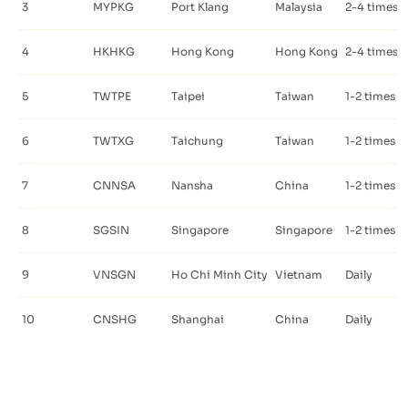
3
MYPKG
Port Klang
Malaysia
2-4 times a
4
HKHKG
Hong Kong
Hong Kong
2-4 times a
5
TWTPE
Taipei
Taiwan
1-2 times a
6
TWTXG
Taichung
Taiwan
1-2 times a
7
CNNSA
Nansha
China
1-2 times a
8
SGSIN
Singapore
Singapore
1-2 times a
9
VNSGN
Ho Chi Minh City
Vietnam
Daily
10
CNSHG
Shanghai
China
Daily