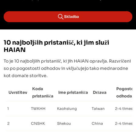
Skladba
10 najboljših pristanišč, ki jim služi
HAIAN
To je 10 najboljših pristanišč, ki jih HAIAN opravlja. Razvrščeni
so po pogostosti odhodov in vključujejo tako mednarodne
kot domače storitve.
Koda
Pogostos
Uvrstitev
Ime pristanišča
Država
pristanišča
odhoda
1
TWKHH
Kaohsiung
Taiwan
2-4 times a
2
CNSHK
Shekou
China
2-4 times a