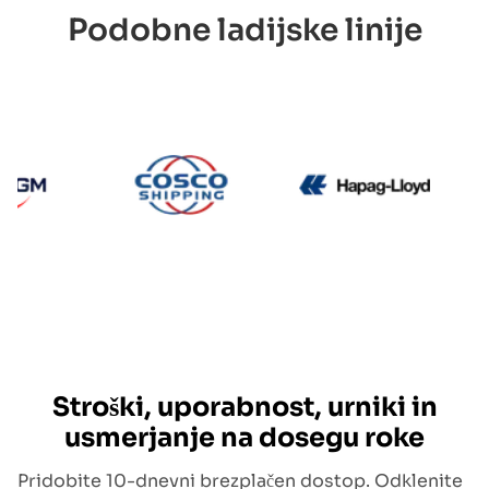
Podobne ladijske linije
CMA CGM
Cosco
Hapag 
Stroški, uporabnost, urniki in
usmerjanje na dosegu roke
Pridobite 10-dnevni brezplačen dostop. Odklenite