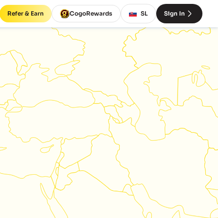
Refer & Earn
CogoRewards
SL
Sign In