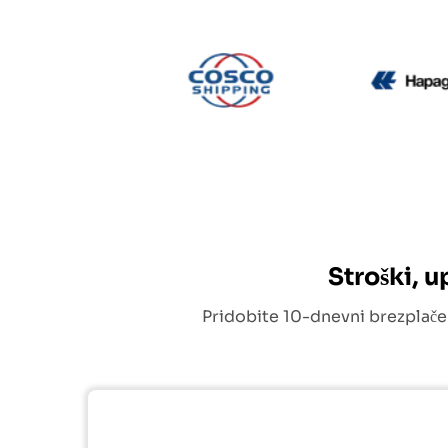
CMA CGM
Cosco
Stroški, 
Pridobite 10-dnevni brezplače