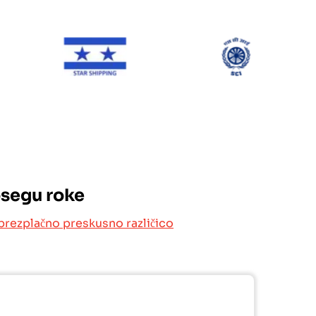
NE Line
Star Shipping
SCI
osegu roke
brezplačno preskusno različico