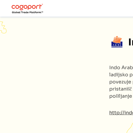
Indo Arab
ladijsko p
povezuje 
pristanišč
pošiljanj
http://in