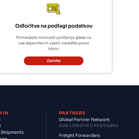
Odločitve na podlagi podatkov
Primerjajte možnosti pošiljanja glede na
vse dejavnike in vsakič naredite pravo
izbiro.
Začnite
AIN
PARTNERS
S
Global Partner Network
d
OUR LOGISTICS PROVIDERS
 Shipments
Freight Forwarders
nce