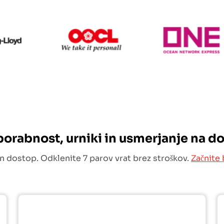
Hapag Lloyd
OOCL
O
uporabnost, urniki in usmerjanje na d
n dostop. Odklenite 7 parov vrat brez stroškov.
Začnite 