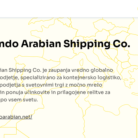
Indo Arabian Shipping Co.
ian Shipping Co.
je zaupanja vredno globalno
odjetje, specializirano za kontejnersko logistiko,
podjetja s svetovnimi trgi z močno mrežo
 in ponuja učinkovite in prilagojene rešitve za
e po vsem svetu.
doarabian.net/