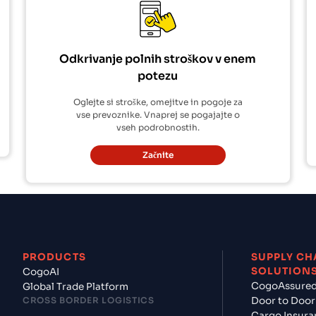
Odkrivanje polnih stroškov v enem
potezu
Oglejte si stroške, omejitve in pogoje za
vse prevoznike. Vnaprej se pogajajte o
vseh podrobnostih.
Začnite
PRODUCTS
SUPPLY CH
SOLUTION
CogoAI
CogoAssure
Global Trade Platform
CROSS BORDER LOGISTICS
Door to Door
Cargo Insura