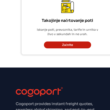
Takojšnje načrtovanje poti
Iskanje poti, prevoznika, tarife in urnika v
živo v sekundah in ne urah.
Začnite
Cogoport provides instant freight quotes,
seamless global shipping, and end-to-end